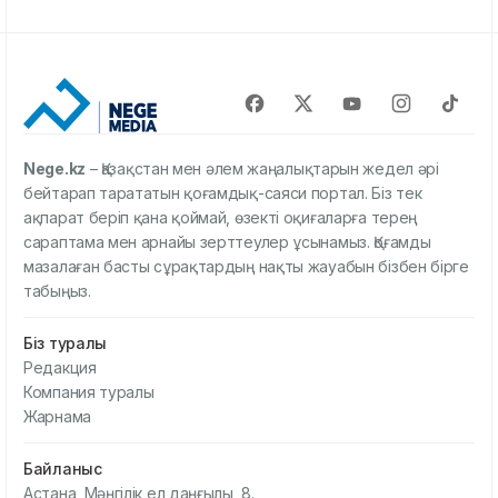
Nege.kz
– Қазақстан мен әлем жаңалықтарын жедел әрі
бейтарап тарататын қоғамдық-саяси портал. Біз тек
ақпарат беріп қана қоймай, өзекті оқиғаларға терең
сараптама мен арнайы зерттеулер ұсынамыз. Қоғамды
мазалаған басты сұрақтардың нақты жауабын бізбен бірге
табыңыз.
Біз туралы
Редакция
Компания туралы
Жарнама
Байланыс
Астана, Мәңгілік ел даңғылы, 8.