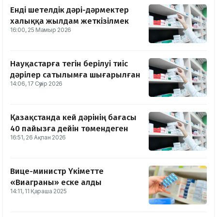
Енді шетелдік дәрі-дәрмектер
халыққа жылдам жеткізілмек
16:00, 25 Мамыр 2026
Науқастарға тегін берілуі тиіс
дәрілер сатылымға шығарылған
14:06, 17 Сәуір 2026
Қазақстанда кей дәрінің бағасы
40 пайызға дейін төмендеген
16:51, 26 Ақпан 2026
Вице-министр Үкіметте
«Виаграны» еске алды
14:11, 11 Қараша 2025