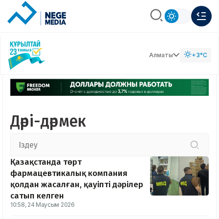
Алматы
+3°C
Дәрі-дәрмек
Қазақстанда төрт
фармацевтикалық компания
қолдан жасалған, қауіпті дәрілер
сатып келген
10:58, 24 Маусым 2026