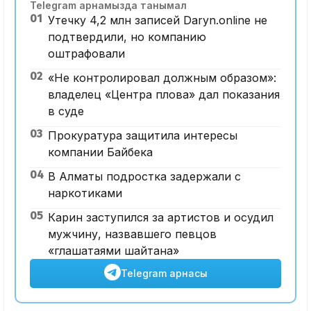
Telegram арнамызда танымал
01
Утечку 4,2 млн записей Daryn.online не
подтвердили, но компанию
оштрафовали
02
«Не контролировал должным образом»:
владелец «Центра плова» дал показания
в суде
03
Прокуратура защитила интересы
компании Байбека
04
В Алматы подростка задержали с
наркотиками
05
Карин заступился за артистов и осудил
мужчину, назвавшего певцов
«глашатаями шайтана»
Telegram арнасы