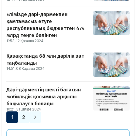
Елімізде дәрі-дәрмекпен
қамтамасыз етуге
республикалық бюджеттен 474
млрд теңге бөлінген
11:53, 12 Қараша 2024
Қазақстанда 68 млн дәрілік зат
таңбаланды
14:51, 08 Қараша 2024
Дәрі-дәрмектің шекті бағасын
мобильдік қосымша арқылы
бақылауға болады
10:21, 31 Шілде 2024
1
2