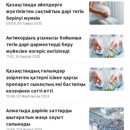
Қазақстанда әйелдерге
жүктіліктен сақтайтын дәрі тегін
берілуі мүмкін
09:59, 06 Тамыз 2025
Антикордың ұсынысы бойынша
тегін дәрі-дәрмектерді беру
жүйесіне өзгеріс енгізіледі
11:42, 10 Қаңтар 2025
Қазақстандық ғалымдар
әзірлеген қатерлі ісікке қарсы
препарат сынақтың екі бастапқы
кезеңінен сәтті өтті
10:48, 02 Желтоқсан 2024
Алматыда дәрілік заттарды
шығаратын жаңа зауыт
салынады
12:44, 12 Қараша 2024