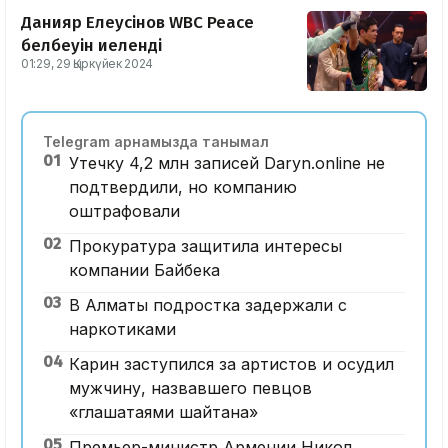
Данияр Елеусінов WBC Peace
белбеуін иеленді
01:29, 29 Қыркүйек 2024
Telegram арнамызда танымал
01
Утечку 4,2 млн записей Daryn.online не
подтвердили, но компанию
оштрафовали
02
Прокуратура защитила интересы
компании Байбека
03
В Алматы подростка задержали с
наркотиками
04
Карин заступился за артистов и осудил
мужчину, назвавшего певцов
«глашатаями шайтана»
05
Премьер-министр Армении Никол