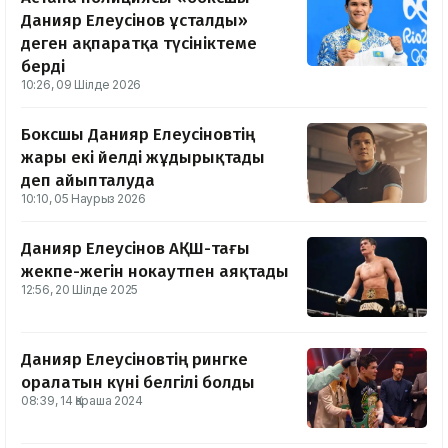
Данияр Елеусінов ұсталды»
деген ақпаратқа түсініктеме
берді
10:26, 09 Шілде 2026
Боксшы Данияр Елеусіновтің
жары екі әйелді жұдырықтады
деп айыпталуда
10:10, 05 Наурыз 2026
Данияр Елеусінов АҚШ-тағы
жекпе-жегін нокаутпен аяқтады
12:56, 20 Шілде 2025
Данияр Елеусіновтің рингке
оралатын күні белгілі болды
08:39, 14 Қараша 2024