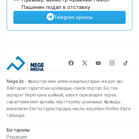
Пашинян подал в отставку
Telegram арнасы
Nege.kz
– Қазақстан мен әлем жаңалықтарын жедел әрі
бейтарап тарататын қоғамдық-саяси портал. Біз тек
ақпарат беріп қана қоймай, өзекті оқиғаларға терең
сараптама мен арнайы зерттеулер ұсынамыз. Қоғамды
мазалаған басты сұрақтардың нақты жауабын бізбен бірге
табыңыз.
Біз туралы
Редакция