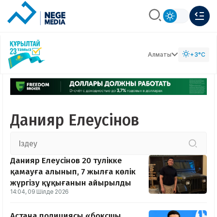
Алматы
+3°C
Данияр Елеусінов
Данияр Елеусінов 20 тәулікке
қамауға алынып, 7 жылға көлік
жүргізу құқығанын айырылды
14:04, 09 Шілде 2026
Астана полициясы «боксшы