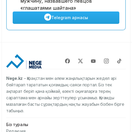
мужчину, назвавшего певцов
«глашатаями шайтана»
Telegram арнасы
Nege.kz
– Қазақстан мен әлем жаңалықтарын жедел әрі
бейтарап тарататын қоғамдық-саяси портал. Біз тек
ақпарат беріп қана қоймай, өзекті оқиғаларға терең
сараптама мен арнайы зерттеулер ұсынамыз. Қоғамды
мазалаған басты сұрақтардың нақты жауабын бізбен бірге
табыңыз.
Біз туралы
Редакция