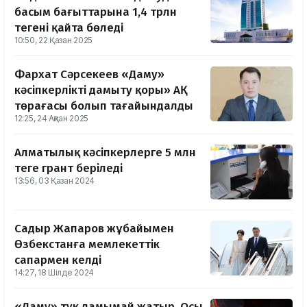
басым бағыттарына 1,4 трлн
теңгені қайта бөледі
10:50, 22 Қазан 2025
Фархат Сәрсекеев «Даму»
кәсіпкерлікті дамыту қоры» АҚ
төрағасы болып тағайындалды
12:25, 24 Ақпан 2025
Алматылық кәсіпкерлерге 5 млн
теңге грант беріледі
13:56, 03 Қазан 2024
Садыр Жапаров жұбайымен
Өзбекстанға мемлекеттік
сапармен келді
14:27, 18 Шілде 2024
«Даму» түк дамымай жатыр. Осы