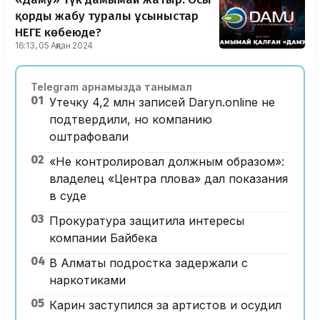
қорды жабу туралы ұсыныстар
НЕГЕ көбеюде?
16:13, 05 Ақпан 2024
Telegram арнамызда танымал
01
Утечку 4,2 млн записей Daryn.online не
подтвердили, но компанию
оштрафовали
02
«Не контролировал должным образом»:
владелец «Центра плова» дал показания
в суде
03
Прокуратура защитила интересы
компании Байбека
04
В Алматы подростка задержали с
наркотиками
05
Карин заступился за артистов и осудил