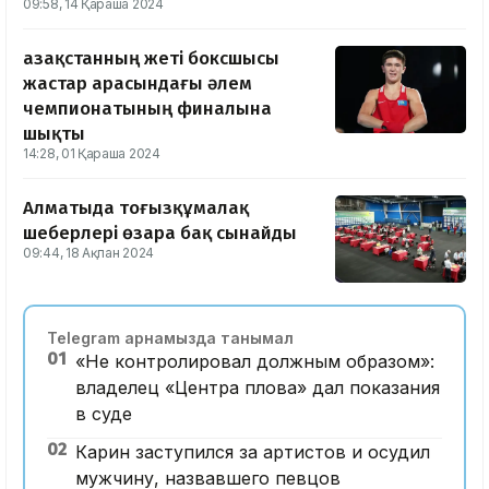
09:58, 14 Қараша 2024
Қазақстанның жеті боксшысы
жастар арасындағы әлем
чемпионатының финалына
шықты
14:28, 01 Қараша 2024
Алматыда тоғызқұмалақ
шеберлері өзара бақ сынайды
09:44, 18 Ақпан 2024
Telegram арнамызда танымал
01
«Не контролировал должным образом»:
владелец «Центра плова» дал показания
в суде
02
Карин заступился за артистов и осудил
мужчину, назвавшего певцов