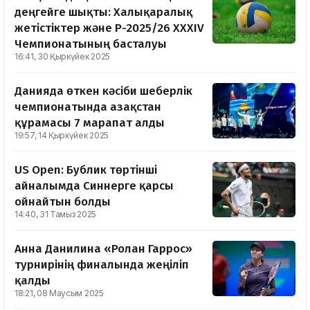
деңгейге шықты: Халықаралық
жетістіктер және ҚР-2025/26 XXXIV
Чемпионатының басталуы
16:41, 30 Қыркүйек 2025
Данияда өткен кәсіби шеберлік
чемпионатында Қазақстан
құрамасы 7 марапат алды
19:57, 14 Қыркүйек 2025
US Open: Бублик төртінші
айналымда Синнерге қарсы
ойнайтын болды
14:40, 31 Тамыз 2025
Анна Данилина «Ролан Гаррос»
турнирінің финалында жеңіліп
қалды
18:21, 08 Маусым 2025