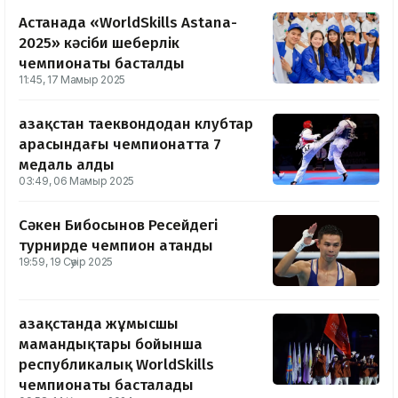
Астанада «WorldSkills Astana-
2025» кәсіби шеберлік
чемпионаты басталды
11:45, 17 Мамыр 2025
Қазақстан таеквондодан клубтар
арасындағы чемпионатта 7
медаль алды
03:49, 06 Мамыр 2025
Сәкен Бибосынов Ресейдегі
турнирде чемпион атанды
19:59, 19 Сәуір 2025
Қазақстанда жұмысшы
мамандықтары бойынша
республикалық WorldSkills
чемпионаты басталады