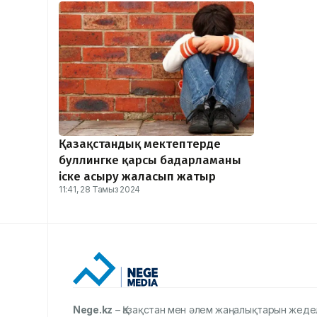
Қазақстандық мектептерде
буллингке қарсы бағдарламаны
іске асыру жалғасып жатыр
11:41, 28 Тамыз 2024
Nege.kz
– Қазақстан мен әлем жаңалықтарын жеде