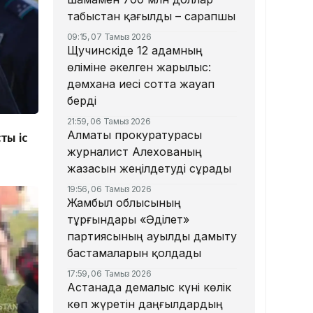
табыстан қағылды – сарапшы
09:15, 07 Тамыз 2026
Щучинскіде 12 адамның
өліміне әкелген жарылыс:
дәмхана иесі сотта жауап
берді
21:59, 06 Тамыз 2026
Алматы прокуратурасы
ты іс
журналист Алехованың
жазасын жеңілдетуді сұрады
19:56, 06 Тамыз 2026
Жамбыл облысының
тұрғындары «Әділет»
партиясының ауылды дамыту
бастамаларын қолдады
17:59, 06 Тамыз 2026
Астанада демалыс күні көлік
көп жүретін даңғылдардың