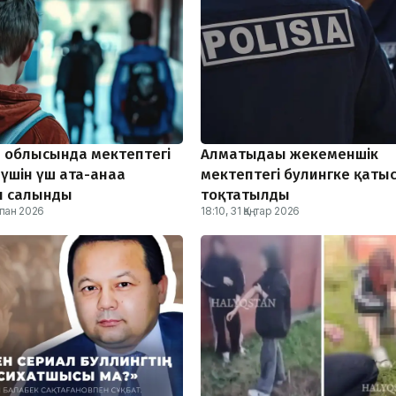
облысында мектептегі
Алматыдағы жекеменшік
үшін үш ата-анаға
мектептегі булингке қатыс
л салынды
тоқтатылды
қпан 2026
18:10, 31 Қаңтар 2026