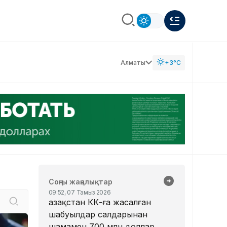
Алматы
+3°C
Соңғы жаңалықтар
09:52, 07 Тамыз 2026
Қазақстан КҚК-ға жасалған
шабуылдар салдарынан
шамамен 700 млн доллар