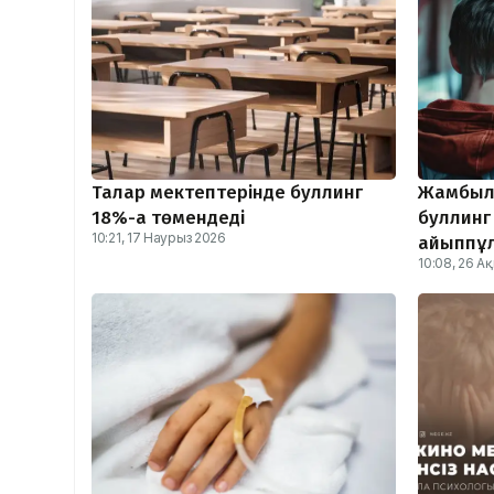
Талғар мектептерінде буллинг
Жамбыл 
18%-ға төмендеді
буллинг 
10:21, 17 Наурыз 2026
айыппұ
10:08, 26 А