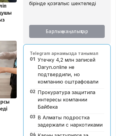
бірінде қозғалыс шектеледі
ліп
оқушы
ыз
Барлық жаңалықтар
Telegram арнамызда танымал
01
Утечку 4,2 млн записей
Daryn.online не
подтвердили, но
компанию оштрафовали
02
Прокуратура защитила
интересы компании
арсы
Байбека
еді
03
В Алматы подростка
задержали с наркотиками
04
Карин заступился за