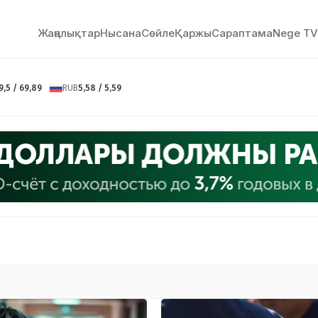
Жаңалықтар
Нысана
Сөйлe
Қаржы
Сараптама
Nege TV
9,5 / 69,89
RUB
5,58 / 5,59