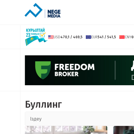
USD
470,1 / 469,5
EUR
541 / 541,5
CNY
6
Буллинг