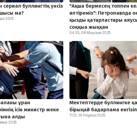
 сериал буллингтің үнсіз
"Ақша бермесең топпен ке
шысы ма?
өлтіреміз": Петропавлда 
раша 2025
қызды қатарластары аяус
соққыға жыққан
04:35, 08 Маусым 2025
баланы ұрған
Мектептерде буллингке қ
імнің ісін министр жеке
бірыңғай бағдарлама енгізіл
11:12, 16 Наурыз 2025
уына алды
амыр 2025