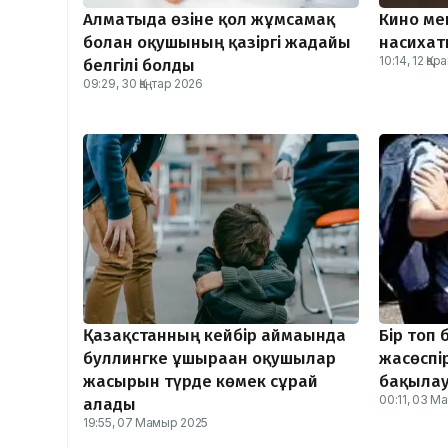
Алматыда өзіне қол жұмсамақ
Кино мен
болған оқушының қазіргі жағдайы
насихат
10:14, 12 Қа
белгілі болды
09:29, 30 Қаңтар 2026
Қазақстанның кейбір аймағында
Бір топ 
буллингке ұшыраған оқушылар
жасөспір
жасырын түрде көмек сұрай
бақыла
00:11, 03 М
алады
19:55, 07 Мамыр 2025