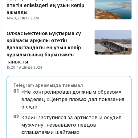
өтетін еліміздегі ең ұзын көпір
ашылды
14:48, 21 Қазан 2024
Олжас Бектенов Бұқтырма су
қоймасы арқылы өтетін
Қазақстандағы ең ұзын көпір
құрылысының барысымен
танысты
15:20, 19 Шілде 2024
Telegram арнамызда танымал
01
«Не контролировал должным образом»:
владелец «Центра плова» дал показания
в суде
02
Карин заступился за артистов и осудил
мужчину, назвавшего певцов
«глашатаями шайтана»