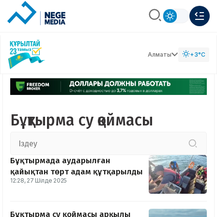
Алматы
+3°C
Бұқтырма су қоймасы
Бұқтырмада аударылған
қайықтан төрт адам құтқарылды
12:28, 27 Шілде 2025
Бұқтырма су қоймасы арқылы