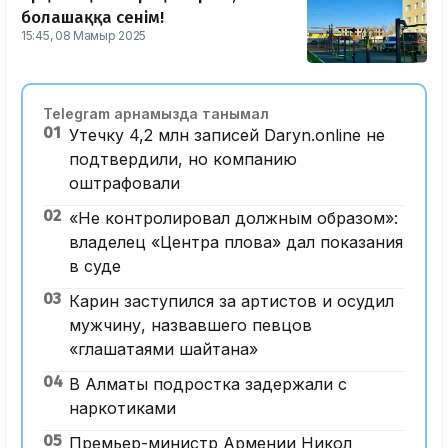
болашаққа сенім!
15:45, 08 Мамыр 2025
Telegram арнамызда танымал
01
Утечку 4,2 млн записей Daryn.online не
подтвердили, но компанию
оштрафовали
02
«Не контролировал должным образом»:
владелец «Центра плова» дал показания
в суде
03
Карин заступился за артистов и осудил
мужчину, назвавшего певцов
«глашатаями шайтана»
04
В Алматы подростка задержали с
наркотиками
05
Премьер-министр Армении Никол