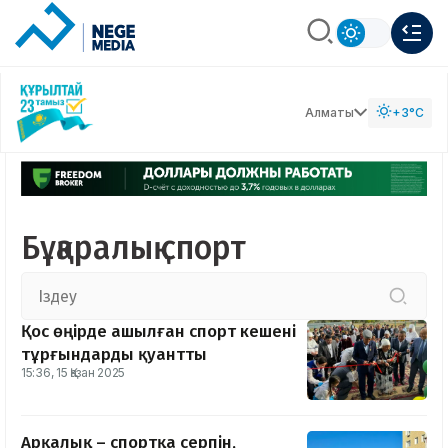
Алматы
+3°C
Бұқаралық спорт
Қос өңірде ашылған спорт кешені
тұрғындарды қуантты
15:36, 15 Қазан 2025
Арқалық – спортқа серпін,