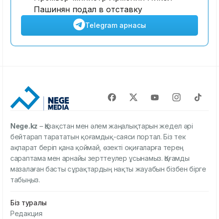
Пашинян подал в отставку
Telegram арнасы
Nege.kz
– Қазақстан мен әлем жаңалықтарын жедел әрі
бейтарап тарататын қоғамдық-саяси портал. Біз тек
ақпарат беріп қана қоймай, өзекті оқиғаларға терең
сараптама мен арнайы зерттеулер ұсынамыз. Қоғамды
мазалаған басты сұрақтардың нақты жауабын бізбен бірге
табыңыз.
Біз туралы
Редакция