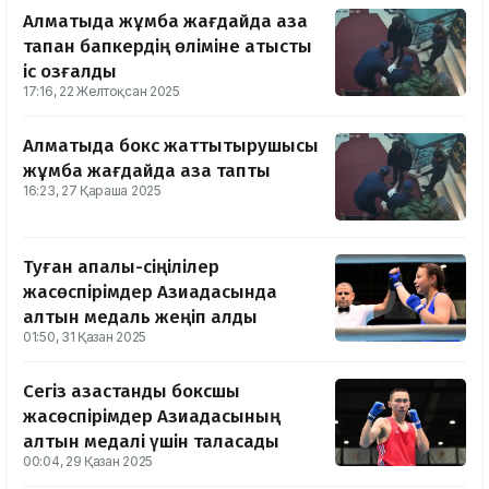
Алматыда жұмбақ жағдайда қаза
тапқан бапкердің өліміне қатысты
іс қозғалды
17:16, 22 Желтоқсан 2025
Алматыда бокс жаттықтырушысы
жұмбақ жағдайда қаза тапты
16:23, 27 Қараша 2025
Туған апалы-сіңілілер
жасөспірімдер Азиадасында
алтын медаль жеңіп алды
01:50, 31 Қазан 2025
Сегіз қазақстандық боксшы
жасөспірімдер Азиадасының
алтын медалі үшін таласады
00:04, 29 Қазан 2025