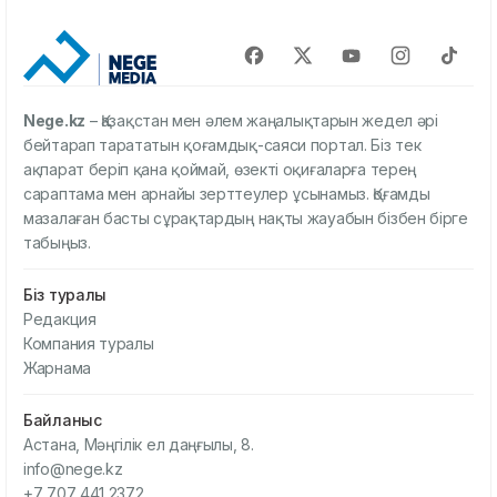
Nege.kz
– Қазақстан мен әлем жаңалықтарын жедел әрі
бейтарап тарататын қоғамдық-саяси портал. Біз тек
ақпарат беріп қана қоймай, өзекті оқиғаларға терең
сараптама мен арнайы зерттеулер ұсынамыз. Қоғамды
мазалаған басты сұрақтардың нақты жауабын бізбен бірге
табыңыз.
Біз туралы
Редакция
Компания туралы
Жарнама
Байланыс
Астана, Мәңгілік ел даңғылы, 8.
info@nege.kz
+7 707 441 2372