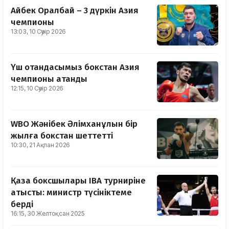
Айбек Оралбай – 3 дүркін Азия
чемпионы
13:03, 10 Сәуір 2026
Үш отандасымыз бокстан Азия
чемпионы атанды
12:15, 10 Сәуір 2026
WBO Жәнібек Әлімханұлын бір
жылға бокстан шеттетті
10:30, 21 Ақпан 2026
Қазақ боксшылары IBA турниріне
қатысты: министр түсініктеме
берді
16:15, 30 Желтоқсан 2025