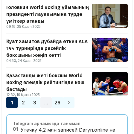
Головкин World Boxing ұйымының
президенті лауазымына түрде
үміткер атанды
09:19, 25 Қазан 2025
Қуат Хамитов Дубайда өткен ACA
194 турнирінде ресейлік
боксшыны жеңіп кетті
04:50, 24 Қазан 2025
Қазақстандық жеті боксшы World
Boxing әлемдік рейтингінде көш
бастады
12:32, 19 Қазан 2025
1
2
3
26
…
Telegram арнамызда танымал
01
Утечку 4,2 млн записей Daryn.online не