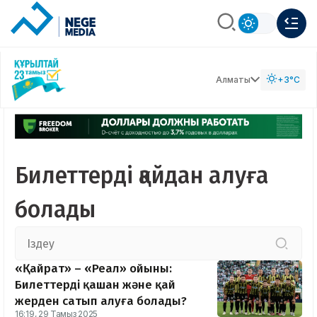
Алматы
+3°C
Билеттерді қайдан алуға
болады
«Қайрат» – «Реал» ойыны:
Билеттерді қашан және қай
жерден сатып алуға болады?
16:19, 29 Тамыз 2025