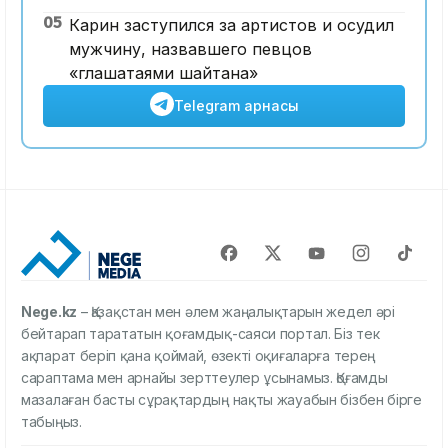
05
Карин заступился за артистов и осудил
мужчину, назвавшего певцов
«глашатаями шайтана»
Telegram арнасы
Nege.kz
– Қазақстан мен әлем жаңалықтарын жедел әрі
бейтарап тарататын қоғамдық-саяси портал. Біз тек
ақпарат беріп қана қоймай, өзекті оқиғаларға терең
сараптама мен арнайы зерттеулер ұсынамыз. Қоғамды
мазалаған басты сұрақтардың нақты жауабын бізбен бірге
табыңыз.