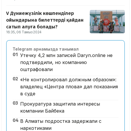
V Дүниежүзілік көшпенділер
ойындарына билеттерді қайдан
сатып алуға болады?
16:35, 06 Тамыз 2024
Telegram арнамызда танымал
01
Утечку 4,2 млн записей Daryn.online не
подтвердили, но компанию
оштрафовали
02
«Не контролировал должным образом»:
владелец «Центра плова» дал показания
в суде
03
Прокуратура защитила интересы
компании Байбека
04
В Алматы подростка задержали с
наркотиками