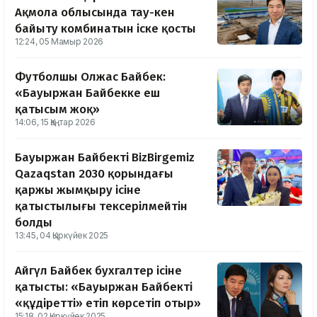
Ақмола облысында тау-кен
байыту комбинатын іске қосты
12:24, 05 Мамыр 2026
Футболшы Олжас Байбек:
«Бауыржан Байбекке еш
қатысым жоқ»
14:06, 15 Қаңтар 2026
Бауыржан Байбектің BizBirgemiz
Qazaqstan 2030 қорындағы
қаржы жымқыру ісіне
қатыстылығы тексерілмейтін
болды
13:45, 04 Қыркүйек 2025
Айгүл Байбек бухгалтер ісіне
қатысты: «Бауыржан Байбекті
«құдіретті» етіп көрсетіп отыр»
15:18, 02 Қыркүйек 2025