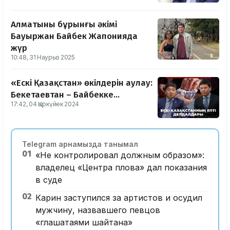
Алматының бұрынғы әкімі
Бауыржан Байбек Жапонияда
жүр
10:48, 31 Наурыз 2025
«Ескі Қазақстан» өкілдерін аулау:
Бекетаевтан – Байбекке...
17:42, 04 Қыркүйек 2024
Telegram арнамызда танымал
01
«Не контролировал должным образом»:
владелец «Центра плова» дал показания
в суде
02
Карин заступился за артистов и осудил
мужчину, назвавшего певцов
«глашатаями шайтана»