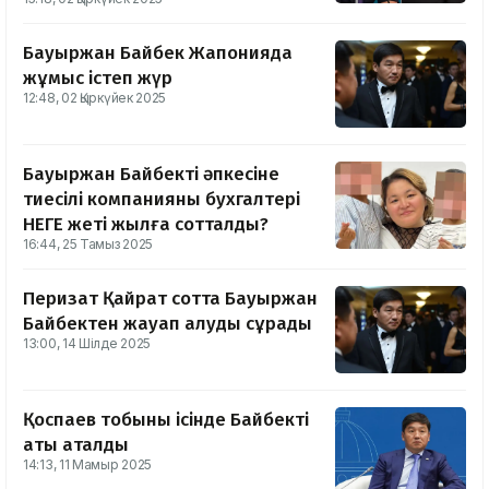
Бауыржан Байбек Жапонияда
жұмыс істеп жүр
12:48, 02 Қыркүйек 2025
Бауыржан Байбектің әпкесіне
тиесілі компанияның бухгалтері
НЕГЕ жеті жылға сотталды?
16:44, 25 Тамыз 2025
Перизат Қайрат сотта Бауыржан
Байбектен жауап алуды сұрады
13:00, 14 Шілде 2025
Қоспаев тобының ісінде Байбектің
аты аталды
14:13, 11 Мамыр 2025