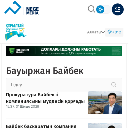
Алматы
+3°C
Бауыржан Байбек
Прокуратура Байбектің
компаниясының мүддесін қорғады
15:37, 31 Шілде 2026
Байбек басқаратын компания