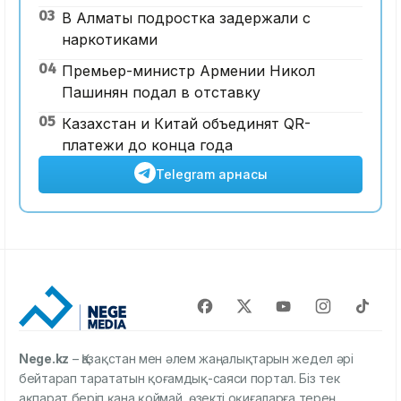
03
В Алматы подростка задержали с
наркотиками
04
Премьер-министр Армении Никол
Пашинян подал в отставку
05
Казахстан и Китай объединят QR-
платежи до конца года
Telegram арнасы
Nege.kz
– Қазақстан мен әлем жаңалықтарын жедел әрі
бейтарап тарататын қоғамдық-саяси портал. Біз тек
ақпарат беріп қана қоймай, өзекті оқиғаларға терең