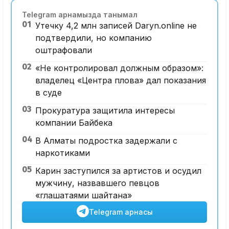
Telegram арнамызда танымал
01
Утечку 4,2 млн записей Daryn.online не
подтвердили, но компанию
оштрафовали
02
«Не контролировал должным образом»:
владелец «Центра плова» дал показания
в суде
03
Прокуратура защитила интересы
компании Байбека
04
В Алматы подростка задержали с
наркотиками
05
Карин заступился за артистов и осудил
мужчину, назвавшего певцов
«глашатаями шайтана»
Telegram арнасы