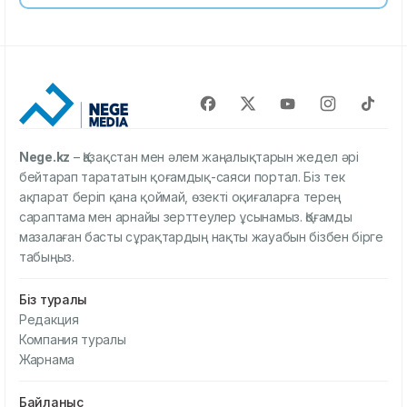
Nege.kz
– Қазақстан мен әлем жаңалықтарын жедел әрі
бейтарап тарататын қоғамдық-саяси портал. Біз тек
ақпарат беріп қана қоймай, өзекті оқиғаларға терең
сараптама мен арнайы зерттеулер ұсынамыз. Қоғамды
мазалаған басты сұрақтардың нақты жауабын бізбен бірге
табыңыз.
Біз туралы
Редакция
Компания туралы
Жарнама
Байланыс