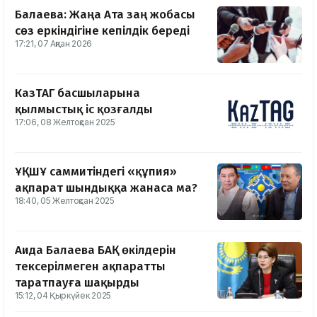
Балаева: Жаңа Ата заң жобасы
сөз еркіндігіне кепілдік береді
17:21, 07 Ақпан 2026
КазТАГ басшыларына
қылмыстық іс қозғалды
17:06, 08 Желтоқсан 2025
ҰҚШҰ саммитіндегі «құпия»
ақпарат шындыққа жанаса ма?
18:40, 05 Желтоқсан 2025
Аида Балаева БАҚ өкілдерін
тексерілмеген ақпаратты
таратпауға шақырды
15:12, 04 Қыркүйек 2025