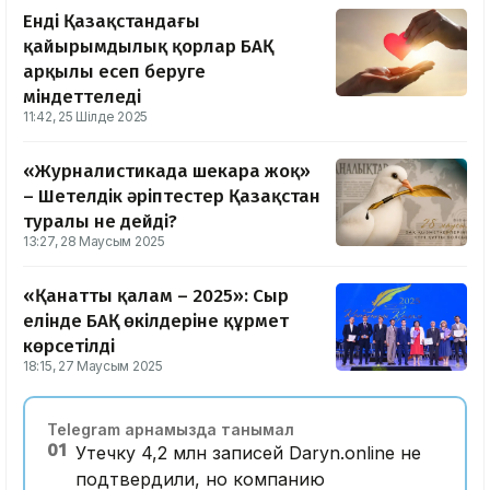
Енді Қазақстандағы
қайырымдылық қорлар БАҚ
арқылы есеп беруге
міндеттеледі
11:42, 25 Шілде 2025
«Журналистикада шекара жоқ»
– Шетелдік әріптестер Қазақстан
туралы не дейді?
13:27, 28 Маусым 2025
«Қанатты қалам – 2025»: Сыр
елінде БАҚ өкілдеріне құрмет
көрсетілді
18:15, 27 Маусым 2025
Telegram арнамызда танымал
01
Утечку 4,2 млн записей Daryn.online не
подтвердили, но компанию