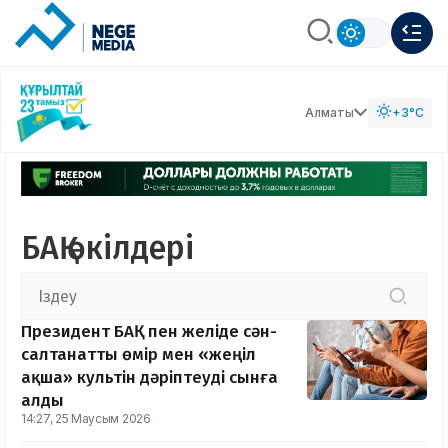
Алматы
+3°C
БАҚ өкілдері
Президент БАҚ пен желіде сән-
салтанатты өмір мен «жеңіл
ақша» культін дәріптеуді сынға
алды
14:27, 25 Маусым 2026