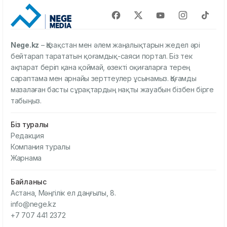
Nege.kz
– Қазақстан мен әлем жаңалықтарын жедел әрі
бейтарап тарататын қоғамдық-саяси портал. Біз тек
ақпарат беріп қана қоймай, өзекті оқиғаларға терең
сараптама мен арнайы зерттеулер ұсынамыз. Қоғамды
мазалаған басты сұрақтардың нақты жауабын бізбен бірге
табыңыз.
Біз туралы
Редакция
Компания туралы
Жарнама
Байланыс
Астана, Мәңгілік ел даңғылы, 8.
info@nege.kz
+7 707 441 2372