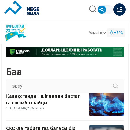
Алматы
+3°C
Баға
Қазақстанда 1 шілдеден бастап
газ қымбаттайды
15:03, 19 Маусым 2026
СҚО-да табиғи газ бағасы бір