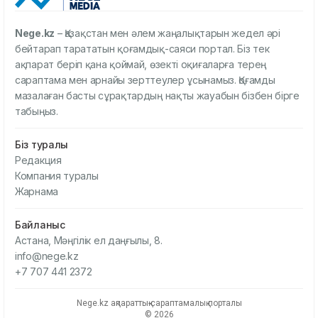
Nege.kz
– Қазақстан мен әлем жаңалықтарын жедел әрі
бейтарап тарататын қоғамдық-саяси портал. Біз тек
ақпарат беріп қана қоймай, өзекті оқиғаларға терең
сараптама мен арнайы зерттеулер ұсынамыз. Қоғамды
мазалаған басты сұрақтардың нақты жауабын бізбен бірге
табыңыз.
Біз туралы
Редакция
Компания туралы
Жарнама
Байланыс
Астана, Мәңгілік ел даңғылы, 8.
info@nege.kz
+7 707 441 2372
Nege.kz ақпараттық-сараптамалық порталы
© 2026