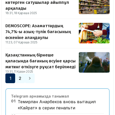
көтерген сатушылар айыппұл
арқалады
16:31, 18 Қараша 2025
DEMOSCOPE: Азаматтардың
74,7%-ы азық-түлік бағасының
өскеніне алаңдаулы
11:23, 07 Қараша 2025
Қазақстанның бірнеше
қаласында бағаның өсуіне қарсы
митинг өткізуге рұқсат берілмеді
13:31, 11 Қазан 2025
1
2
Telegram арнамызда танымал
01
Темирлан Анарбеков вновь вытащил
«Кайрат» в серии пенальти