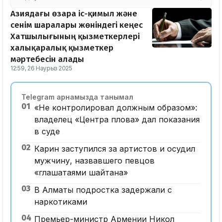
Азиядағы өзара іс-қимыл және
сенім шаралары жөніндегі кеңес
Хатшылығының қызметкерлері
халықаралық қызметкер
мәртебесін алады
12:59, 26 Наурыз 2025
Telegram арнамызда танымал
01
«Не контролировал должным образом»:
владелец «Центра плова» дал показания
в суде
02
Карин заступился за артистов и осудил
мужчину, назвавшего певцов
«глашатаями шайтана»
03
В Алматы подростка задержали с
наркотиками
04
Премьер-министр Армении Никол