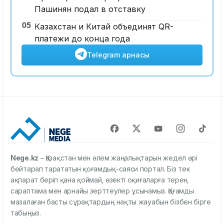
Пашинян подал в отставку
05
Казахстан и Китай объединят QR-
платежи до конца года
Telegram арнасы
Nege.kz
– Қазақстан мен әлем жаңалықтарын жедел әрі
бейтарап тарататын қоғамдық-саяси портал. Біз тек
ақпарат беріп қана қоймай, өзекті оқиғаларға терең
сараптама мен арнайы зерттеулер ұсынамыз. Қоғамды
мазалаған басты сұрақтардың нақты жауабын бізбен бірге
табыңыз.