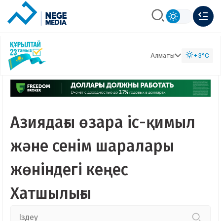
Алматы
+3°C
Азиядағы өзара іс-қимыл
және сенім шаралары
жөніндегі кеңес
Хатшылығы