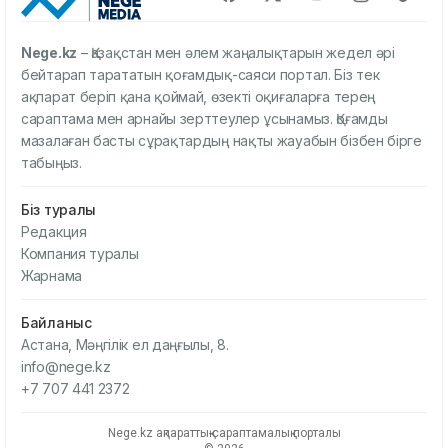
Nege.kz
– Қазақстан мен әлем жаңалықтарын жедел әрі
бейтарап тарататын қоғамдық-саяси портал. Біз тек
ақпарат беріп қана қоймай, өзекті оқиғаларға терең
сараптама мен арнайы зерттеулер ұсынамыз. Қоғамды
мазалаған басты сұрақтардың нақты жауабын бізбен бірге
табыңыз.
Біз туралы
Редакция
Компания туралы
Жарнама
Байланыс
Астана, Мәңгілік ел даңғылы, 8.
info@nege.kz
+7 707 441 2372
Nege.kz ақпараттық-сараптамалық порталы