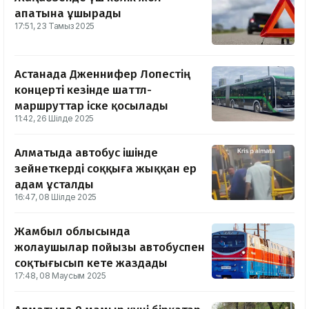
апатына ұшырады
17:51, 23 Тамыз 2025
Астанада Дженнифер Лопестің
концерті кезінде шаттл-
маршруттар іске қосылады
11:42, 26 Шілде 2025
Алматыда автобус ішінде
зейнеткерді соққыға жыққан ер
адам ұсталды
16:47, 08 Шілде 2025
Жамбыл облысында
жолаушылар пойызы автобуспен
соқтығысып кете жаздады
17:48, 08 Маусым 2025