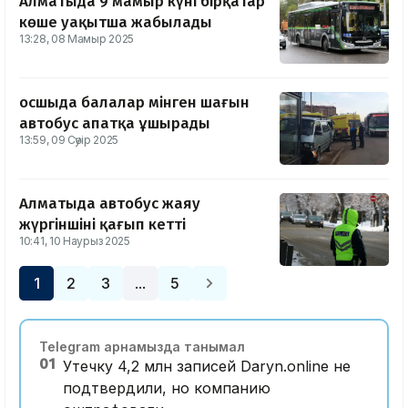
Алматыда 9 мамыр күні бірқатар
көше уақытша жабылады
13:28, 08 Мамыр 2025
Қосшыда балалар мінген шағын
автобус апатқа ұшырады
13:59, 09 Сәуір 2025
Алматыда автобус жаяу
жүргіншіні қағып кетті
10:41, 10 Наурыз 2025
1
2
3
5
…
Telegram арнамызда танымал
01
Утечку 4,2 млн записей Daryn.online не
подтвердили, но компанию