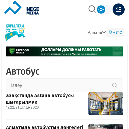
Алматы
+3°C
Автобус
Қазақстанда Astana автобусы
шығарылмақ
12:22, 21 Шілде 2026
Алматыда автобустың дөңгелегі