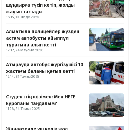
шұңқырға түсіп кетіп, жолды
жауып тастады
16:15, 13 Шілде 2026
Алматыда полицейлер жүзден
астам автобусты айыппұл
тұрағына алып кетті
17:17, 24 Маусым 2026
Атырауда автобус жүргізушісі 10
жастағы баланы қағып кетті
12:14, 31 Тамыз 2025
Студенттің көзімен: Мен НЕГЕ
Еуропаны таңдадым?
11:26, 24 Тамыз 2025
Жаңаөзенде үш көлік жол