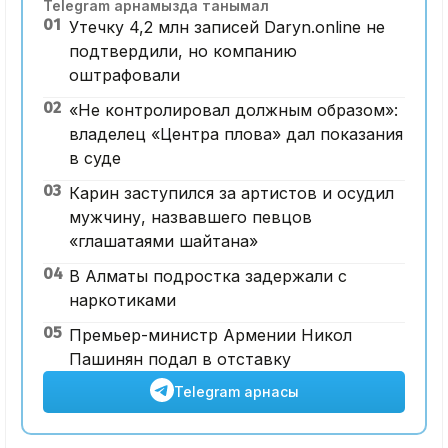
Telegram арнамызда танымал
01
Утечку 4,2 млн записей Daryn.online не
подтвердили, но компанию
оштрафовали
02
«Не контролировал должным образом»:
владелец «Центра плова» дал показания
в суде
03
Карин заступился за артистов и осудил
мужчину, назвавшего певцов
«глашатаями шайтана»
04
В Алматы подростка задержали с
наркотиками
05
Премьер-министр Армении Никол
Пашинян подал в отставку
Telegram арнасы