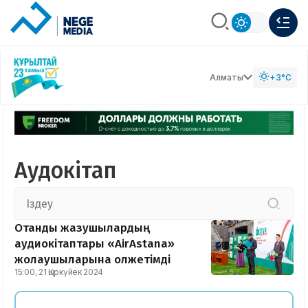
Алматы
+3°C
Аудокітап
Отандық жазушылардың
аудиокітаптары «AirAstana»
жолаушыларына қолжетімді
15:00, 21 Қыркүйек 2024