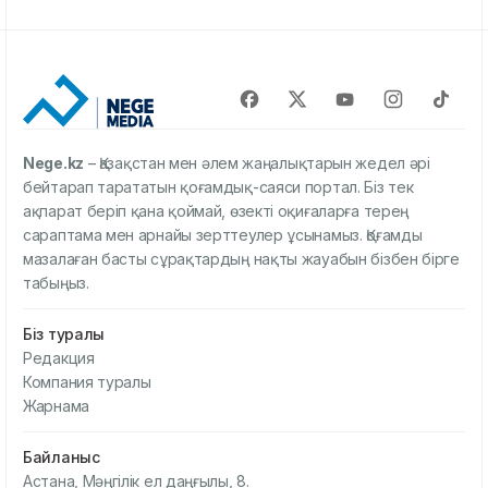
Nege.kz
– Қазақстан мен әлем жаңалықтарын жедел әрі
бейтарап тарататын қоғамдық-саяси портал. Біз тек
ақпарат беріп қана қоймай, өзекті оқиғаларға терең
сараптама мен арнайы зерттеулер ұсынамыз. Қоғамды
мазалаған басты сұрақтардың нақты жауабын бізбен бірге
табыңыз.
Біз туралы
Редакция
Компания туралы
Жарнама
Байланыс
Астана, Мәңгілік ел даңғылы, 8.