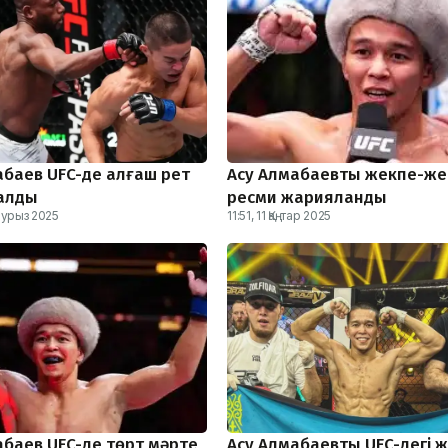
абаев UFC-де алғаш рет
Асу Алмабаевтың жекпе-же
қалды
ресми жарияланды
аурыз 2025
11:51, 11 Қаңтар 2025
абаев UFC-де төрт мәрте
Асу Алмабаевтың UFC-дегі 