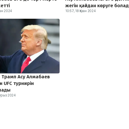
жетті
жегін қайдан көруге бола
зан 2024
10:57, 18 Қазан 2024
 Трамп Асу Алмабаев
н UFC турнирін
лады
аурыз 2024