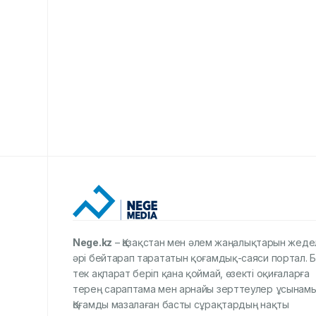
Nege.kz
– Қазақстан мен әлем жаңалықтарын жеде
әрі бейтарап тарататын қоғамдық-саяси портал. Б
тек ақпарат беріп қана қоймай, өзекті оқиғаларға
терең сараптама мен арнайы зерттеулер ұсынамы
Қоғамды мазалаған басты сұрақтардың нақты