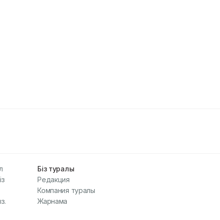
л
Біз туралы
із
Редакция
Компания туралы
з.
Жарнама