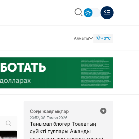
Алматы
+3°C
Соңғы жаңалықтар
20:52, 08 Тамыз 2026
Танымал блогер Тоқаевтың
сүйікті тұлпары Ақжанды
алғаш рет кең далада түсірді