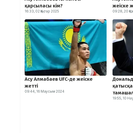
қарсыласы кім?
жеңіске 
16:33, 02 Қаңтар 2025
09:28, 20 Қа
Асу Алмабаев UFC-де жеңіске
Дональд
жетті
қатысқа
09:44, 16 Маусым 2024
тамаша
19:55, 10 Н