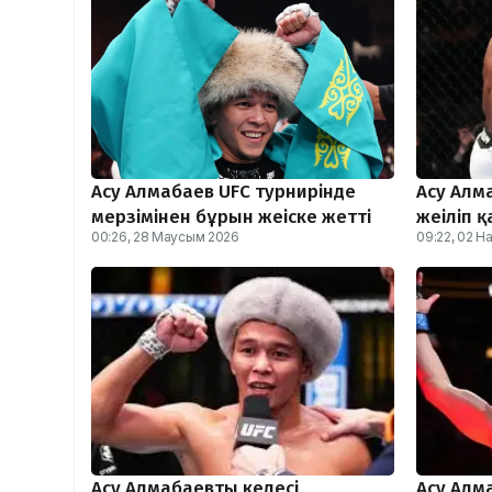
Асу Алмабаев UFC турнирінде
Асу Алм
мерзімінен бұрын жеңіске жетті
жеңіліп 
00:26, 28 Маусым 2026
09:22, 02 Н
Асу Алмабаевтың келесі
Асу Алм