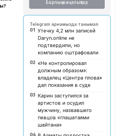
Барлық жаңалықтар
ды?
Telegram арнамызда танымал
01
Утечку 4,2 млн записей
Daryn.online не
подтвердили, но
компанию оштрафовали
02
«Не контролировал
должным образом»:
владелец «Центра плова»
дал показания в суде
03
Карин заступился за
артистов и осудил
мужчину, назвавшего
певцов «глашатаями
шайтана»
04
В Алматы подростка