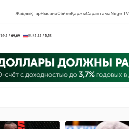
Жаңалықтар
Нысана
Сөйлe
Қаржы
Сараптама
Nege TV
Y
69,5 / 69,69
RUB
5,55 / 5,53