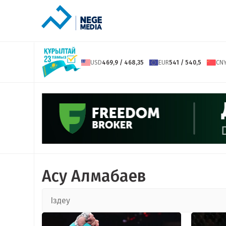
USD
469,9 / 468,35
EUR
541 / 540,5
CN
Асу Алмабаев