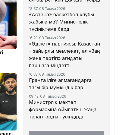
18:37, 08 Тамыз 2026
«Астана» баскетбол клубы
жабыла ма? Министрлік
түсініктеме берді
16:29, 08 Тамыз 2026
«Әділет» партиясы: Қазақстан
– зайырлы мемлекет, ал «Заң
гі
және тәртіп» қағидаты
баршаға міндетті
10:58, 08 Тамыз 2026
Грантқа іліге алмағандарға
тағы бір мүмкіндік бар
09:42, 08 Тамыз 2026
Министрлік мектеп
формасына қойылатын жаңа
талаптарды түсіндірді
жекпе-