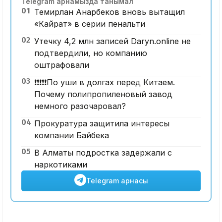
Telegram арнамызда танымал
01
Темирлан Анарбеков вновь вытащил
«Кайрат» в серии пенальти
02
Утечку 4,2 млн записей Daryn.online не
подтвердили, но компанию
оштрафовали
03
❗️❗️❗️❗️❗️По уши в долгах перед Китаем.
Почему полипропиленовый завод
немного разочаровал?
04
Прокуратура защитила интересы
компании Байбека
05
В Алматы подростка задержали с
наркотиками
Telegram арнасы