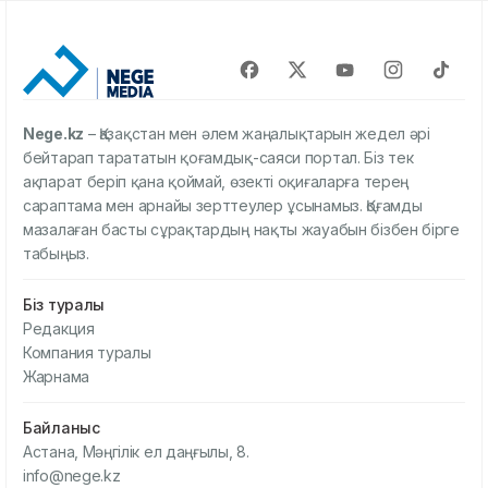
Nege.kz
– Қазақстан мен әлем жаңалықтарын жедел әрі
бейтарап тарататын қоғамдық-саяси портал. Біз тек
ақпарат беріп қана қоймай, өзекті оқиғаларға терең
сараптама мен арнайы зерттеулер ұсынамыз. Қоғамды
мазалаған басты сұрақтардың нақты жауабын бізбен бірге
табыңыз.
Біз туралы
Редакция
Компания туралы
Жарнама
Байланыс
Астана, Мәңгілік ел даңғылы, 8.
info@nege.kz