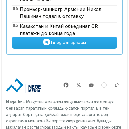
04
Премьер-министр Армении Никол
Пашинян подал в отставку
05
Казахстан и Китай объединят QR-
платежи до конца года
Telegram арнасы
Nege.kz
– Қазақстан мен әлем жаңалықтарын жедел әрі
бейтарап тарататын қоғамдық-саяси портал. Біз тек
ақпарат беріп қана қоймай, өзекті оқиғаларға терең
сараптама мен арнайы зерттеулер ұсынамыз. Қоғамды
мазалаған басты сұрақтардың нақты жауабын бізбен бірге