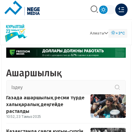
Алматы
+3°C
Ашаршылық
Газада ашаршылық ресми түрде
халықаралық деңгейде
расталды
10:52, 23 Тамыз 2025
Қазақстанда саяси қуғын-сүргін