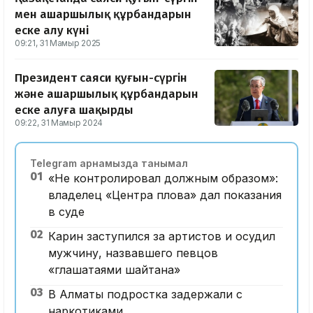
мен ашаршылық құрбандарын
еске алу күні
09:21, 31 Мамыр 2025
Президент саяси қуғын-сүргін
және ашаршылық құрбандарын
еске алуға шақырды
09:22, 31 Мамыр 2024
Telegram арнамызда танымал
01
«Не контролировал должным образом»:
владелец «Центра плова» дал показания
в суде
02
Карин заступился за артистов и осудил
мужчину, назвавшего певцов
«глашатаями шайтана»
03
В Алматы подростка задержали с
наркотиками