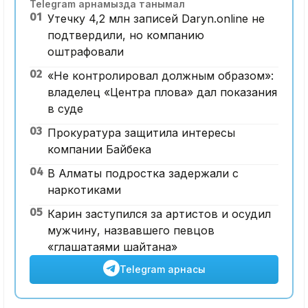
Telegram арнамызда танымал
01
Утечку 4,2 млн записей Daryn.online не
подтвердили, но компанию
оштрафовали
02
«Не контролировал должным образом»:
владелец «Центра плова» дал показания
в суде
03
Прокуратура защитила интересы
компании Байбека
04
В Алматы подростка задержали с
наркотиками
05
Карин заступился за артистов и осудил
мужчину, назвавшего певцов
«глашатаями шайтана»
Telegram арнасы