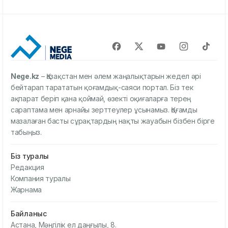
Nege.kz
– Қазақстан мен әлем жаңалықтарын жедел әрі
бейтарап тарататын қоғамдық-саяси портал. Біз тек
ақпарат беріп қана қоймай, өзекті оқиғаларға терең
сараптама мен арнайы зерттеулер ұсынамыз. Қоғамды
мазалаған басты сұрақтардың нақты жауабын бізбен бірге
табыңыз.
Біз туралы
Редакция
Компания туралы
Жарнама
Байланыс
Астана, Мәңгілік ел даңғылы, 8.