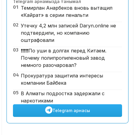
Telegram арнамызда танымал
01
Темирлан Анарбеков вновь вытащил
«Кайрат» в серии пенальти
02
Утечку 4,2 млн записей Daryn.online не
подтвердили, но компанию
оштрафовали
03
❗️❗️❗️❗️❗️По уши в долгах перед Китаем.
Почему полипропиленовый завод
немного разочаровал?
04
Прокуратура защитила интересы
компании Байбека
05
В Алматы подростка задержали с
наркотиками
Telegram арнасы