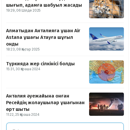
шығып, адамға шабуыл жасады
19:29, 06 Шілде 2025
Алматыдан Анталияға ұшқан Air
Astana ұшағы Ақтауға шұғыл
қонды
18:23, 08 Қаңтар 2025
Түркияда жер сілкінісі болды
15:31, 30 Қараша 2024
Анталия әуежайына қонған
Ресейдің жолаушылар ұшағынан
өрт шықты
11:22, 25 Қараша 2024