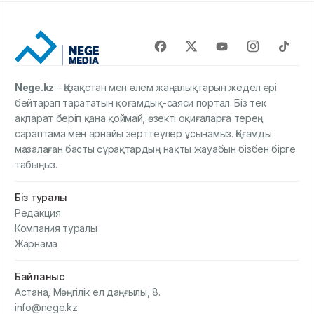
Nege.kz
– Қазақстан мен әлем жаңалықтарын жедел әрі
бейтарап тарататын қоғамдық-саяси портал. Біз тек
ақпарат беріп қана қоймай, өзекті оқиғаларға терең
сараптама мен арнайы зерттеулер ұсынамыз. Қоғамды
мазалаған басты сұрақтардың нақты жауабын бізбен бірге
табыңыз.
Біз туралы
Редакция
Компания туралы
Жарнама
Байланыс
Астана, Мәңгілік ел даңғылы, 8.
info@nege.kz