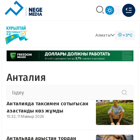
Алматы
+3°C
Анталия
Анталияда таксимен соқтығысқан
қазақстандық көз жұмды
15:32, 11 Мамыр 2026
Антальяда арыстан тордан