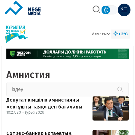
Алматы
+3°C
Амнистия
Депутат әкімшілік амнистияны
«екі ұшты таяқ» деп бағалады
10:27, 20 Наурыз 2026
Сот экс-банкир Ертаевтың