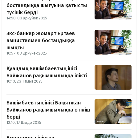
бостандыққа шығуына қатысты
түсінік берді
14:58, 03 Қыркүйек 2025
Экс-банкир Жомарт Ертаев
амнистиямен бостандыққа
шықты
10:57, 03 Қыркүйек 2025
Қуандық Бишімбаевтың інісі
Байжанов рақымшылыққа ілікті
10:10, 23 Тамыз 2025
Бишімбаевтың інісі Бақытжан
Байжанов рақымшылыққа өтініш
берді
12:10, 17 Шілде 2025
Амнистияға ілінген