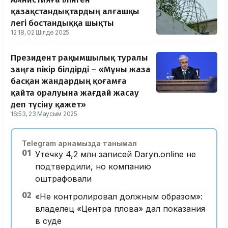
қазақстандықтардың алғашқы
легі бостандыққа шықты
12:18, 02 Шілде 2025
Президент рақымшылық туралы
заңға пікір білдірді – «Мұны жаза
басқан жандардың қоғамға
қайта оралуына жағдай жасау
деп түсіну қажет»
16:53, 23 Маусым 2025
Telegram арнамызда танымал
01
Утечку 4,2 млн записей Daryn.online не
подтвердили, но компанию
оштрафовали
02
«Не контролировал должным образом»:
владелец «Центра плова» дал показания
в суде