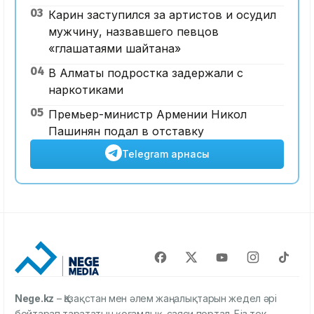
03
Карин заступился за артистов и осудил
мужчину, назвавшего певцов
«глашатаями шайтана»
04
В Алматы подростка задержали с
наркотиками
05
Премьер-министр Армении Никол
Пашинян подал в отставку
Telegram арнасы
Nege.kz
– Қазақстан мен әлем жаңалықтарын жедел әрі
бейтарап тарататын қоғамдық-саяси портал. Біз тек