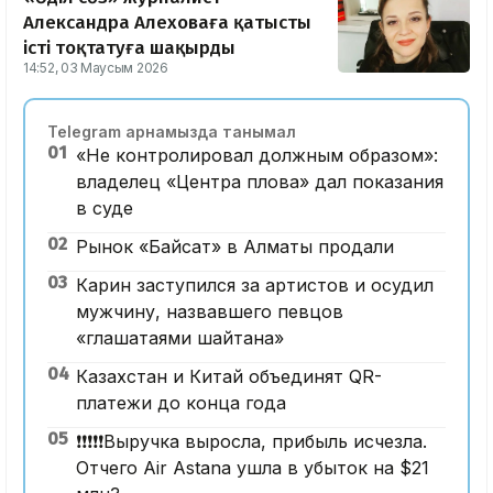
Александра Алеховаға қатысты
істі тоқтатуға шақырды
14:52, 03 Маусым 2026
Telegram арнамызда танымал
01
«Не контролировал должным образом»:
владелец «Центра плова» дал показания
в суде
02
Рынок «Байсат» в Алматы продали
03
Карин заступился за артистов и осудил
мужчину, назвавшего певцов
«глашатаями шайтана»
04
Казахстан и Китай объединят QR-
платежи до конца года
05
❗️❗️❗️❗️❗️Выручка выросла, прибыль исчезла.
Отчего Air Astana ушла в убыток на $21