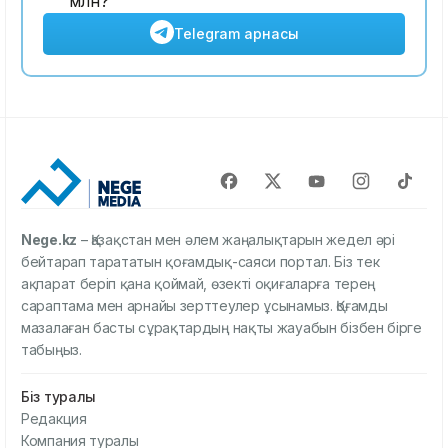
млн?
Telegram арнасы
Nege.kz
– Қазақстан мен әлем жаңалықтарын жедел әрі
бейтарап тарататын қоғамдық-саяси портал. Біз тек
ақпарат беріп қана қоймай, өзекті оқиғаларға терең
сараптама мен арнайы зерттеулер ұсынамыз. Қоғамды
мазалаған басты сұрақтардың нақты жауабын бізбен бірге
табыңыз.
Біз туралы
Редакция
Компания туралы