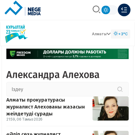
Алматы
+3°C
Александра Алехова
Алматы прокуратурасы
журналист Алехованың жазасын
жеңілдетуді сұрады
21:59, 06 Тамыз 2026
«Әділ сөз» журналист