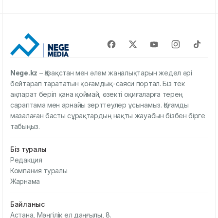
Nege.kz
– Қазақстан мен әлем жаңалықтарын жедел әрі
бейтарап тарататын қоғамдық-саяси портал. Біз тек
ақпарат беріп қана қоймай, өзекті оқиғаларға терең
сараптама мен арнайы зерттеулер ұсынамыз. Қоғамды
мазалаған басты сұрақтардың нақты жауабын бізбен бірге
табыңыз.
Біз туралы
Редакция
Компания туралы
Жарнама
Байланыс
Астана, Мәңгілік ел даңғылы, 8.