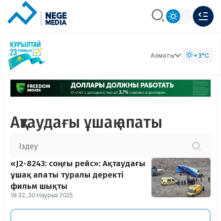
Алматы
+3°C
Ақтаудағы ұшақ апаты
«J2-8243: соңғы рейс»: Ақтаудағы
ұшақ апаты туралы деректі
фильм шықты
19:32, 30 Наурыз 2025