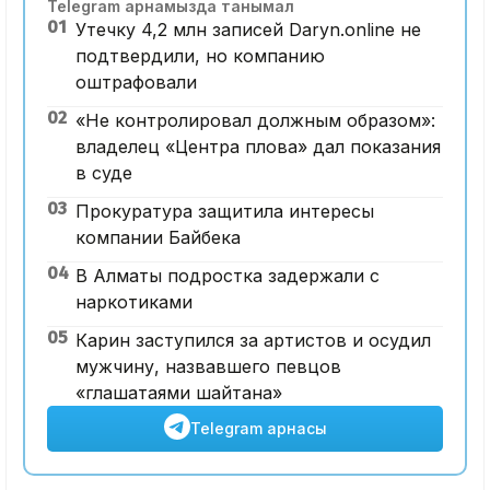
Telegram арнамызда танымал
01
Утечку 4,2 млн записей Daryn.online не
подтвердили, но компанию
оштрафовали
02
«Не контролировал должным образом»:
владелец «Центра плова» дал показания
в суде
03
Прокуратура защитила интересы
компании Байбека
04
В Алматы подростка задержали с
наркотиками
05
Карин заступился за артистов и осудил
мужчину, назвавшего певцов
«глашатаями шайтана»
Telegram арнасы