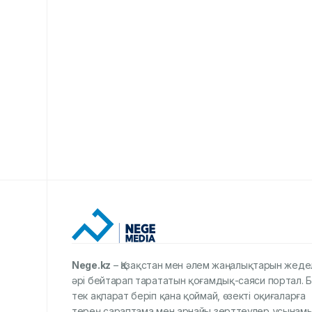
Nege.kz
– Қазақстан мен әлем жаңалықтарын жеде
әрі бейтарап тарататын қоғамдық-саяси портал. Б
тек ақпарат беріп қана қоймай, өзекті оқиғаларға
терең сараптама мен арнайы зерттеулер ұсынамы