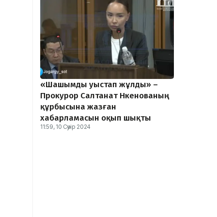
«Шашымды уыстап жұлды» –
Прокурор Салтанат Нүкенованың
құрбысына жазған
хабарламасын оқып шықты
11:59, 10 Сәуір 2024