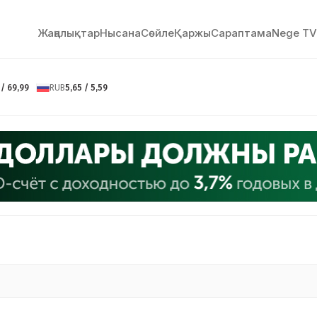
Жаңалықтар
Нысана
Сөйлe
Қаржы
Сараптама
Nege TV
 / 69,99
RUB
5,65 / 5,59