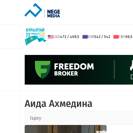
USD
472 / 469,5
EUR
542 / 542
CNY
69,5
Аида Ахмедина