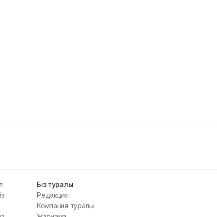
л
Біз туралы
із
Редакция
Компания туралы
з.
Жарнама