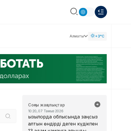
Алматы
+3°C
Соңғы жаңалықтар
10:20, 07 Тамыз 2026
Қызылорда облысында заңсыз
алтын өндірді деген күдікпен
13 адам қамауға алынды