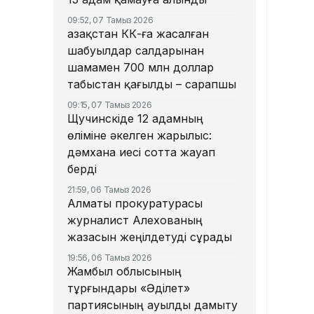
09:52, 07 Тамыз 2026
Қазақстан КҚК-ға жасалған
шабуылдар салдарынан
шамамен 700 млн доллар
табыстан қағылды – сарапшы
09:15, 07 Тамыз 2026
Щучинскіде 12 адамның
өліміне әкелген жарылыс:
дәмхана иесі сотта жауап
берді
21:59, 06 Тамыз 2026
Алматы прокуратурасы
журналист Алехованың
жазасын жеңілдетуді сұрады
19:56, 06 Тамыз 2026
Жамбыл облысының
тұрғындары «Әділет»
партиясының ауылды дамыту