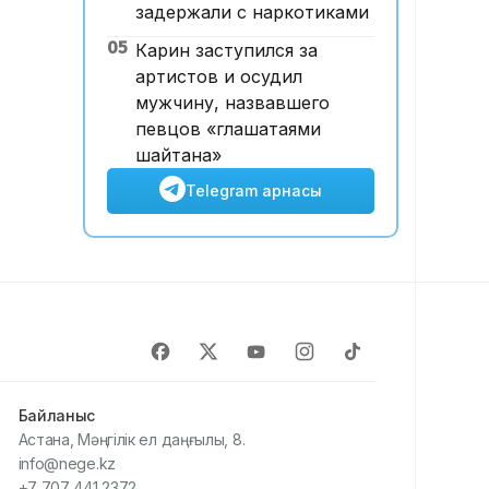
задержали с наркотиками
05
Карин заступился за
артистов и осудил
мужчину, назвавшего
певцов «глашатаями
шайтана»
Telegram арнасы
Байланыс
Астана, Мәңгілік ел даңғылы, 8.
info@nege.kz
+7 707 441 2372