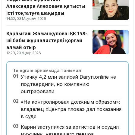
Александра Алеховаға қатысты
істі тоқтатуға шақырды
14:52, 03 Маусым 2026
Қарлығаш Жаманқұлова: ҚК 158-
ші бабы журналистерді қорғай
алмай отыр
12:29, 20 Қаңтар 2026
Telegram арнамызда танымал
01
Утечку 4,2 млн записей Daryn.online не
подтвердили, но компанию
оштрафовали
02
«Не контролировал должным образом»:
владелец «Центра плова» дал показания
в суде
03
Карин заступился за артистов и осудил
мужчину, назвавшего певцов