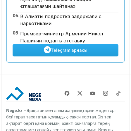
«глашатаями шайтана»
04
В Алматы подростка задержали с
наркотиками
05
Премьер-министр Армении Никол
Пашинян подал в отставку
Telegram арнасы
Nege.kz
– Қазақстан мен әлем жаңалықтарын жедел әрі
бейтарап тарататын қоғамдық-саяси портал. Біз тек
ақпарат беріп қана қоймай, өзекті оқиғаларға терең
сараптама мен арнайы зерттеулер ұсынамыз. Қоғамды