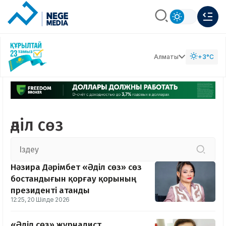
Алматы
+3°C
әділ сөз
Нәзира Дәрімбет «Әділ сөз» сөз
бостандығын қорғау қорының
президенті атанды
12:25, 20 Шілде 2026
«Әділ сөз» журналист