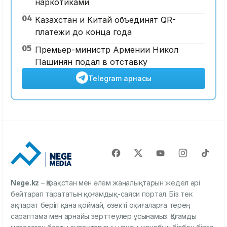
наркотиками
04
Казахстан и Китай объединят QR-
платежи до конца года
05
Премьер-министр Армении Никол
Пашинян подал в отставку
Telegram арнасы
Nege.kz
– Қазақстан мен әлем жаңалықтарын жедел әрі
бейтарап тарататын қоғамдық-саяси портал. Біз тек
ақпарат беріп қана қоймай, өзекті оқиғаларға терең
сараптама мен арнайы зерттеулер ұсынамыз. Қоғамды