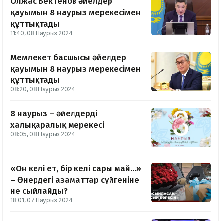
Олжас Бектенов әйелдер
қауымын 8 наурыз мерекесімен
құттықтады
11:40, 08 Наурыз 2024
Мемлекет басшысы әйелдер
қауымын 8 наурыз мерекесімен
құттықтады
08:20, 08 Наурыз 2024
8 наурыз – әйелдердің
халықаралық мерекесі
08:05, 08 Наурыз 2024
«Он келі ет, бір келі сары май...»
– Өнердегі азаматтар сүйгеніне
не сыйлайды?
18:01, 07 Наурыз 2024