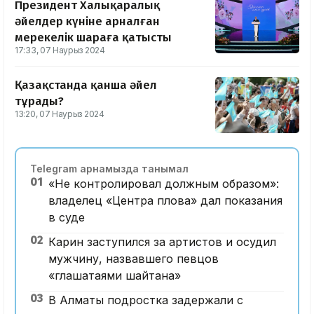
Президент Халықаралық
әйелдер күніне арналған
мерекелік шараға қатысты
17:33, 07 Наурыз 2024
Қазақстанда қанша әйел
тұрады?
13:20, 07 Наурыз 2024
Telegram арнамызда танымал
01
«Не контролировал должным образом»:
владелец «Центра плова» дал показания
в суде
02
Карин заступился за артистов и осудил
мужчину, назвавшего певцов
«глашатаями шайтана»
03
В Алматы подростка задержали с