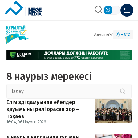
Алматы
+3°C
8 наурыз мерекесі
Еліміздің дамуында әйелдер
қауымының рөлі орасан зор –
Тоқаев
16:04, 06 Наурыз 2026
8 наурыз қарсаңында гүл мен