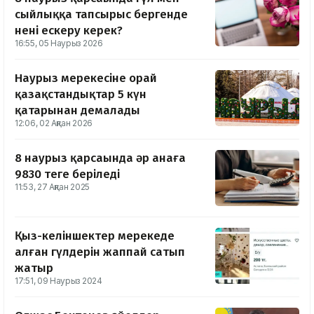
сыйлыққа тапсырыс бергенде
нені ескеру керек?
16:55, 05 Наурыз 2026
Наурыз мерекесіне орай
қазақстандықтар 5 күн
қатарынан демалады
12:06, 02 Ақпан 2026
8 наурыз қарсаңында әр анаға
9830 теңге беріледі
11:53, 27 Ақпан 2025
Қыз-келіншектер мерекеде
алған гүлдерін жаппай сатып
жатыр
17:51, 09 Наурыз 2024