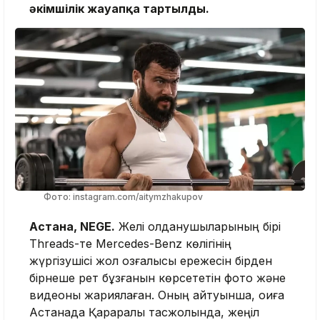
әкімшілік жауапқа тартылды.
Фото: instagram.com/aitymzhakupov
Астана, NEGE.
Желі қолданушыларының бірі
Threads-те Mercedes-Benz көлігінің
жүргізушісі жол қозғалысы ережесін бірден
бірнеше рет бұзғанын көрсететін фото және
видеоны жариялаған. Оның айтуынша, оқиға
Астанада Қарқаралы тасжолында, жеңіл