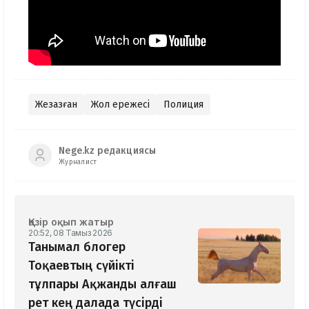
Жезқазған
Жол ережесі
Полиция
Nege.kz редакциясы
Журналист
Қазір оқып жатыр
20:52, 08 Тамыз 2026
Танымал блогер
Тоқаевтың сүйікті
тұлпары Ақжанды алғаш
рет кең далада түсірді