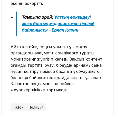
екенін ескертті.
Тақырыпқа орай:
Ұлттың өркендеуі
жеке бастың мәдениетімен тікелей
байланысты – Ерлан Қарин
Айта кетейік, соңғы уақытта құқық қорғау
органдары әлеуметтік желілерге тұрақты
мониторинг жүргізіп келеді. Заңсыз контент,
қоғамдық тәртіпті бұзу, біреудің ар-намысына
нұқсан келтіру немесе басқа да құқықбұзушылық
белгілері байқалған жағдайда кінәлі тұлғалар
Қазақстан заңнамасына сәйкес
жауапкершілікке тартылады.
TikTok
Полиция