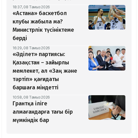
18:37, 08 Тамыз 2026
«Астана» баскетбол
клубы жабыла ма?
Министрлік түсініктеме
берді
16:29, 08 Тамыз 2026
«Әділет» партиясы:
Қазақстан – зайырлы
мемлекет, ал «Заң және
тәртіп» қағидаты
баршаға міндетті
10:58, 08 Тамыз 2026
Грантқа іліге
алмағандарға тағы бір
мүмкіндік бар