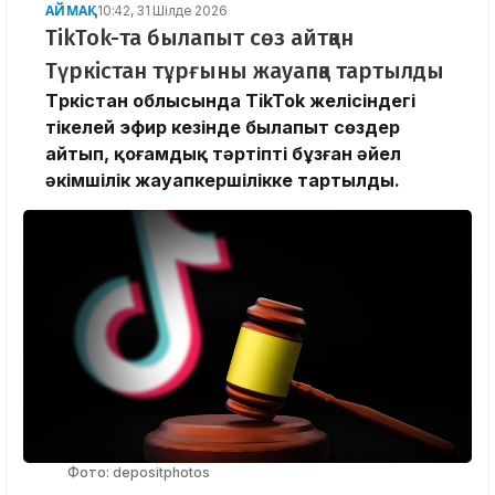
АЙМАҚ
10:42, 31 Шілде 2026
TikTok-та былапыт сөз айтқан
Түркістан тұрғыны жауапқа тартылды
Түркістан облысында TikTok желісіндегі
тікелей эфир кезінде былапыт сөздер
айтып, қоғамдық тәртіпті бұзған әйел
әкімшілік жауапкершілікке тартылды.
Фото: depositphotos