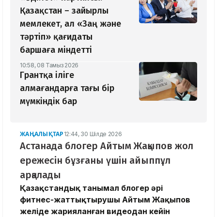
Қазақстан – зайырлы
мемлекет, ал «Заң және
тәртіп» қағидаты
баршаға міндетті
10:58, 08 Тамыз 2026
Грантқа іліге
алмағандарға тағы бір
мүмкіндік бар
ЖАҢАЛЫҚТАР
12:44, 30 Шілде 2026
Астанада блогер Айтым Жақыпов жол
ережесін бұзғаны үшін айыппұл
арқалады
Қазақстандық танымал блогер әрі
фитнес-жаттықтырушы Айтым Жақыпов
желіде жарияланған видеодан кейін