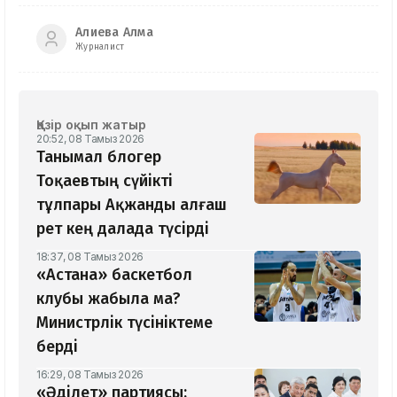
Алиева Алма
Журналист
Қазір оқып жатыр
20:52, 08 Тамыз 2026
Танымал блогер
Тоқаевтың сүйікті
тұлпары Ақжанды алғаш
рет кең далада түсірді
18:37, 08 Тамыз 2026
«Астана» баскетбол
клубы жабыла ма?
Министрлік түсініктеме
берді
16:29, 08 Тамыз 2026
«Әділет» партиясы: