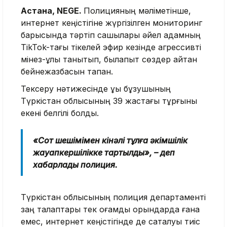
Астана, NEGE.
Полицияның мәліметінше,
интернет кеңістігіне жүргізілген мониторинг
барысында тәртіп сақшылары әйел адамның
TikTok-тағы тікелей эфир кезінде агрессивті
мінез-құлық танытып, былапыт сөздер айтқан
бейнежазбасын тапқан.
Тексеру нәтижесінде құқық бұзушының
Түркістан облысының 39 жастағы тұрғыны
екені белгілі болды.
«Сот шешімімен кінәлі тұлға әкімшілік
жауапкершілікке тартылды», – деп
хабарлады полиция.
Түркістан облысының полиция департаменті
заң талаптары тек қоғамдық орындарда ғана
емес, интернет кеңістігінде де сақталуы тиіс