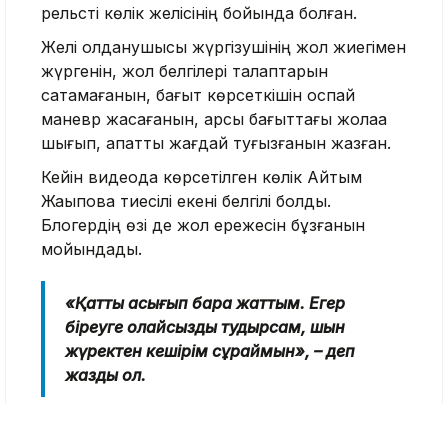
рельсті көлік желісінің бойында болған.
Желі қолданушысы жүргізушінің жол жиегімен
жүргенін, жол белгілері талаптарын
сақтамағанын, бағыт көрсеткішін қоспай
маневр жасағанын, қарсы бағыттағы жолаққа
шығып, апаттық жағдай туғызғанын жазған.
Кейін видеода көрсетілген көлік Айтым
Жақыповқа тиесілі екені белгілі болды.
Блогердің өзі де жол ережесін бұзғанын
мойындады.
«Қатты асығып бара жаттым. Егер
біреуге қолайсыздық тудырсам, шын
жүректен кешірім сұраймын», – деп
жазды ол.
Астана қаласының полиция қызметі бұл