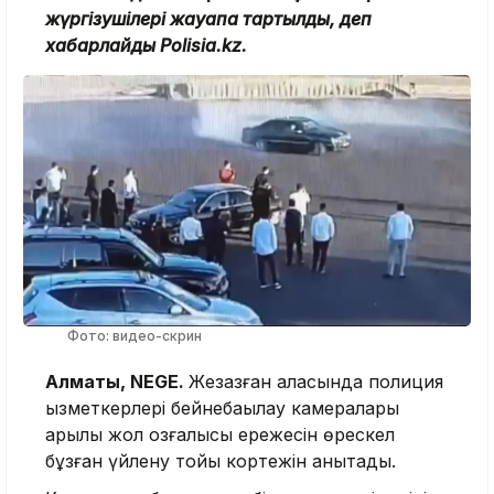
жүргізушілері жауапқа тартылды, деп
хабарлайды Polisia.kz.
Фото: видео-скрин
Алматы, NEGE.
Жезқазған қаласында полиция
қызметкерлері бейнебақылау камералары
арқылы жол қозғалысы ережесін өрескел
бұзған үйлену тойы кортежін анықтады.