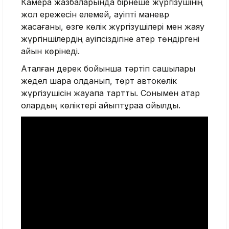
Камера жазбаларында бірнеше жүргізушінің
жол ережесін елемей, қауіпті маневр
жасағаны, өзге көлік жүргізушілері мен жаяу
жүргіншілердің қауіпсіздігіне қатер төндіргені
айқын көрінеді.
Аталған дерек бойынша тәртіп сақшылары
жедел шара қолданып, төрт автокөлік
жүргізушісін жауапқа тартты. Сонымен қатар
олардың көліктері айыптұраққа қойылды.