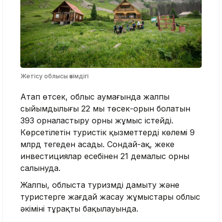
Жетісу облысы әкімдігі
Атап өтсек, облыс аумағында жалпы
сыйымдылығы 22 мың төсек-орын болатын
393 орналастыру орны жұмыс істейді.
Көрсетілетін туристік қызметтердің көлемі 9
млрд теңгеден асады. Сондай-ақ, жеке
инвестициялар есебінен 21 демалыс орны
салынуда.
Жалпы, облыста туризмді дамыту және
туристерге жағдай жасау жұмыстары облыс
әкімінің тұрақты бақылауында.