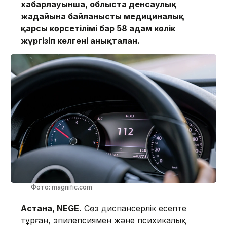
хабарлауынша, облыста денсаулық
жағдайына байланысты медициналық
қарсы көрсетілімі бар 58 адам көлік
жүргізіп келгені анықталған.
Фото: magnific.com
Астана, NEGE.
Сөз диспансерлік есепте
тұрған, эпилепсиямен және психикалық