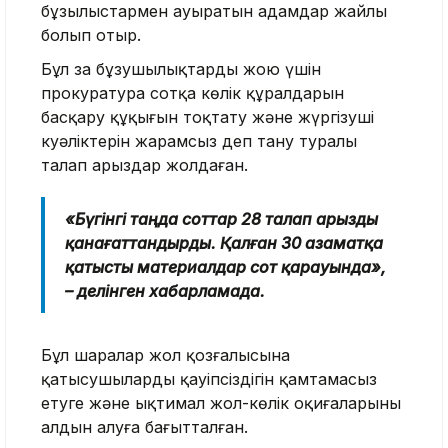
бұзылыстармен ауыратын адамдар жайлы
болып отыр.
Бұл заң бұзушылықтарды жою үшін
прокуратура сотқа көлік құралдарын
басқару құқығын тоқтату және жүргізуші
куәліктерін жарамсыз деп тану туралы
талап арыздар жолдаған.
«Бүгінгі таңда соттар 28 талап арызды
қанағаттандырды. Қалған 30 азаматқа
қатысты материалдар сот қарауында»,
– делінген хабарламада.
Бұл шаралар жол қозғалысына
қатысушылардың қауіпсіздігін қамтамасыз
етуге және ықтимал жол-көлік оқиғаларының
алдын алуға бағытталған.