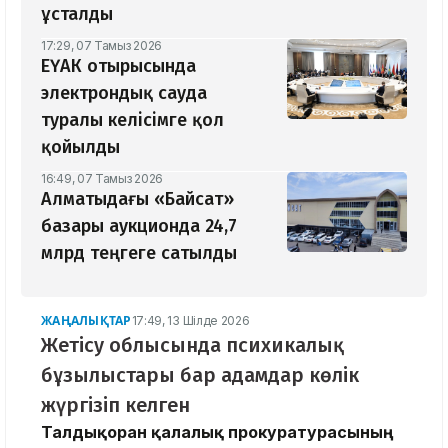
ұсталды
17:29, 07 Тамыз 2026
ЕҮАК отырысында
электрондық сауда
туралы келісімге қол
қойылды
16:49, 07 Тамыз 2026
Алматыдағы «Байсат»
базары аукционда 24,7
млрд теңгеге сатылды
ЖАҢАЛЫҚТАР
17:49, 13 Шілде 2026
Жетісу облысында психикалық
бұзылыстары бар адамдар көлік
жүргізіп келген
Талдықорған қалалық прокуратурасының