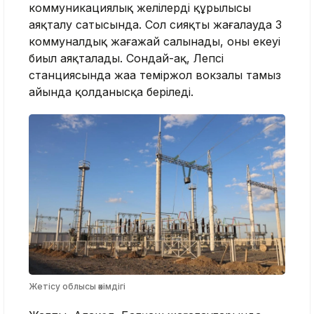
коммуникациялық желілердің құрылысы
аяқталу сатысында. Сол сияқты жағалауда 3
коммуналдық жағажай салынады, оның екеуі
биыл аяқталады. Сондай-ақ, Лепсі
станциясында жаңа теміржол вокзалы тамыз
айында қолданысқа беріледі.
Жетісу облысы әкімдігі