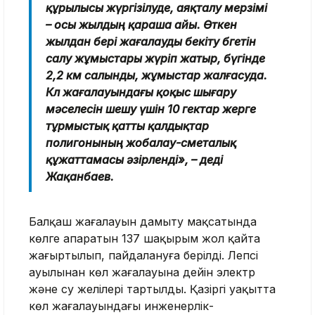
құрылысы жүргізілуде, аяқталу мерзімі
– осы жылдың қараша айы. Өткен
жылдан бері жағалауды бекіту бөгетін
салу жұмыстары жүріп жатыр, бүгінде
2,2 км салынды, жұмыстар жалғасуда.
Көл жағалауындағы қоқыс шығару
мәселесін шешу үшін 10 гектар жерге
тұрмыстық қатты қалдықтар
полигонының жобалау-сметалық
құжаттамасы әзірленді», – деді
Жақанбаев.
Балқаш жағалауын дамыту мақсатында
көлге апаратын 137 шақырым жол қайта
жаңғыртылып, пайдалануға берілді. Лепсі
ауылынан көл жағалауына дейін электр
және су желілері тартылды. Қазіргі уақытта
көл жағалауындағы инженерлік-