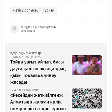
Жетісу облысы,
Туризм
Nege.kz редакциясы
Журналист
Қазір оқып жатыр
18:46, 07 Тамыз 2026
Тойда уағыз айтып, басы
дауға қалған ақсақалдың
қызы Тоқаевқа үндеу
жасады
17:47, 07 Тамыз 2026
«Ресейден жеткізілген»:
Алматыда жалған көлік
нөмірлерін сатқан тұрғын