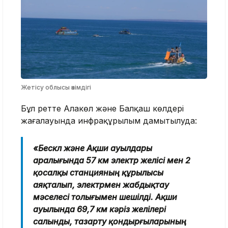
Жетісу облысы әкімдігі
Бұл ретте Алакөл және Балқаш көлдері
жағалауында инфрақұрылым дамытылуда:
«Бескөл және Ақши ауылдары
аралығында 57 км электр желісі мен 2
қосалқы станцияның құрылысы
аяқталып, электрмен жабдықтау
мәселесі толығымен шешілді. Ақши
ауылында 69,7 км кәріз желілері
салынды, тазарту қондырғыларының