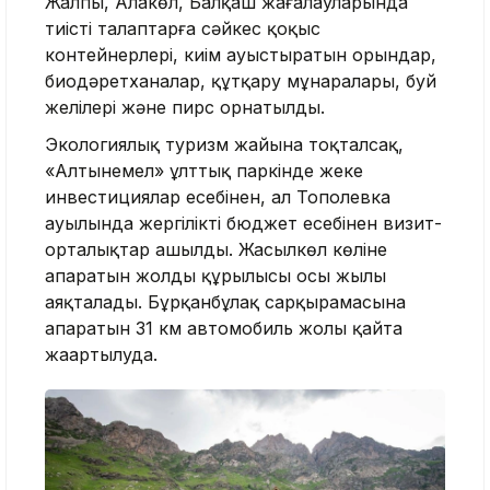
Жалпы, Алакөл, Балқаш жағалауларында
тиісті талаптарға сәйкес қоқыс
контейнерлері, киім ауыстыратын орындар,
биодәретханалар, құтқару мұнаралары, буй
желілері және пирс орнатылды.
Экологиялық туризм жайына тоқталсақ,
«Алтынемел» ұлттық паркінде жеке
инвестициялар есебінен, ал Тополевка
ауылында жергілікті бюджет есебінен визит-
орталықтар ашылды. Жасылкөл көліне
апаратын жолдың құрылысы осы жылы
аяқталады. Бұрқанбұлақ сарқырамасына
апаратын 31 км автомобиль жолы қайта
жаңартылуда.