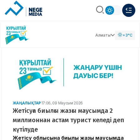
Алматы
+3°C
ЖАҢАЛЫҚТАР
17:06, 09 Маусым 2026
Жетісуға биылғы жазғы маусымда 2
миллионнан астам турист келеді деп
күтілуде
Жетісу облысына биылғы жазғы маусымда