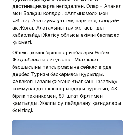
дестинацияларға негізделген. Олар – Алакөл
мен Балқаш көлдері, «Алтынемел» мен
«Жоңғар Алатауы» ұлттық парктері, сондай-
ақ Жоңғар Алатауының тау жотасы, деп
хабарлайды Жетісу облысы әкімінің баспасөз
қызметі.
Облыс әкімінің бірінші орынбасары Әлібек
Жақанбаевтың айтуынша, Мемлекет
басшысының тапсырмасына сәйкес өңірде
дербес Туризм басқармасы құрылды.
«Алакөл Тазалық» және «Балқаш Тазалық»
коммуналдық кәсіпорындары құрылып, 43
бірлік техникамен, 87 штат бірлігімен
қамтылды. Жалпы су пайдалану қағидалары
бекітілді.