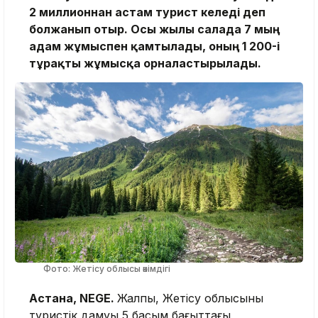
2 миллионнан астам турист келеді деп
болжанып отыр. Осы жылы салада 7 мың
адам жұмыспен қамтылады, оның 1 200-і
тұрақты жұмысқа орналастырылады.
Фото: Жетісу облысы әкімдігі
Астана, NEGE.
Жалпы, Жетісу облысының
туристік дамуы 5 басым бағыттағы