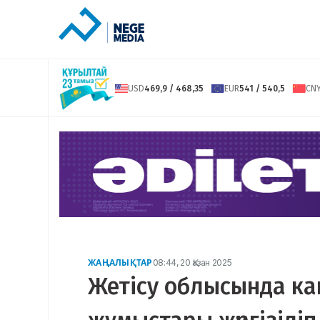
USD
469,9 / 468,35
EUR
541 / 540,5
CN
ЖАҢАЛЫҚТАР
08:44, 20 Қазан 2025
Жетісу облысында к