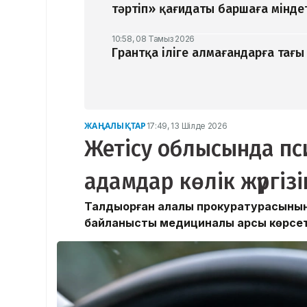
тәртіп» қағидаты баршаға мінде
10:58, 08 Тамыз 2026
Грантқа іліге алмағандарға тағы 
ЖАҢАЛЫҚТАР
17:49, 13 Шілде 2026
Жетісу облысында п
адамдар көлік жүргізі
Талдықорған қалалық прокуратурасын
байланысты медициналық қарсы көрсетіл