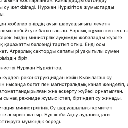
сі жылға жоспарланған. Каналдарды бетондау
ты су жеткізіледі. Нұржан Нұржігітов жұмыстарды
ы.
ан жобалар өңірдің ауыл шаруашылығы әлеуетін
лемін көбейтуге бағытталған. Барлық жұмыс кестеге с
керек. Біздің министрлік ауқымды жобаларды жүзеге
қ қаражатты белсенді тартып отыр. Енді осы
жет. Аграрлық секторды сапалы әрі уақытылы сумен
міздің бірі»,
инистрі Нұржан Нұржігітов.
 күрделі реконструкциядан кейін Қызылағаш су
йін нысанда бөгет пен магистральдық канал жөнделіп, 
 автоматтандырылған және ескерту жүйесі орнатылған.
 сынақ режимде жұмыс істеп, біртіндеп су жинады.
ригация министрлігінің Су шаруашылығы комитеті
еге асырып жатыр. Бұл жоба Ақсу ауданындағы
рттыруға мүмкіндік береді.