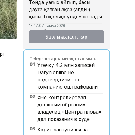
Тойда уағыз айтып, басы
дауға қалған ақсақалдың
қызы Тоқаевқа үндеу жасады
17:47, 07 Тамыз 2026
«Ресейден жеткізілген»:
Барлық жаңалықтар
Алматыда жалған көлік
нөмірлерін сатқан тұрғын
ұсталды
рі
Telegram арнамызда танымал
17:29, 07 Тамыз 2026
01
Утечку 4,2 млн записей
ЕҮАК отырысында
Daryn.online не
электрондық сауда туралы
подтвердили, но
келісімге қол қойылды
компанию оштрафовали
16:49, 07 Тамыз 2026
02
Алматыдағы «Байсат»
«Не контролировал
базары аукционда 24,7 млрд
должным образом»:
теңгеге сатылды
владелец «Центра плова»
дал показания в суде
15:53, 07 Тамыз 2026
Қазақстанда аукцион өткізу
03
Карин заступился за
тәртібі өзгертілмек: кепілдік