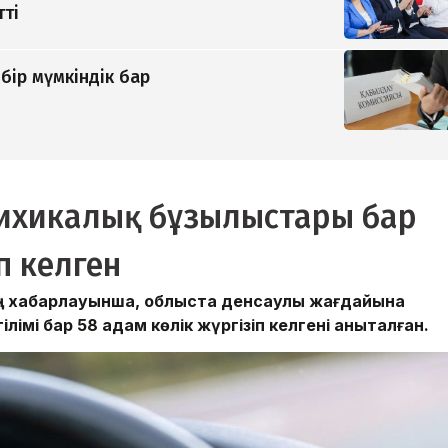
тті
бір мүмкіндік бар
сихикалық бұзылыстары бар
п келген
ың хабарлауынша, облыста денсаулық жағдайына
імі бар 58 адам көлік жүргізіп келгені анықталған.