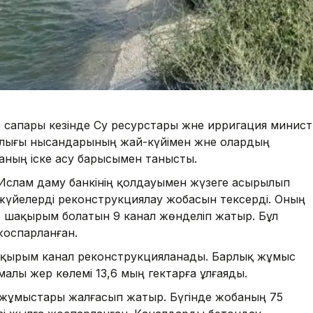
сапары кезінде Су ресурстары және ирригация минист
ылығы нысандарының жай-күйімен және олардың
баның іске асу барысымен танысты.
слам даму банкінің қолдауымен жүзеге асырылып
жүйелерді реконструкциялау жобасын тексерді. Оның
,7 шақырым болатын 9 канал жөнделіп жатыр. Бұл
жоспарланған.
шақырым канал реконструкцияланады. Барлық жұмыс
алы жер көлемі 13,6 мың гектарға ұлғаяды.
жұмыстары жалғасып жатыр. Бүгінде жобаның 75