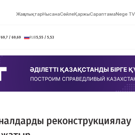
Жаңалықтар
Нысана
Сөйлe
Қаржы
Сараптама
Nege TV
Y
69,7 / 69,69
RUB
5,55 / 5,53
аналдарды реконструкциялау