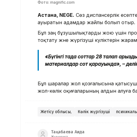
Фото: magnific.com
Астана, NEGE.
Сөз диспансерлік есепт
ауыратын адамдар жайлы болып отыр.
Бұл заң бұзушылықтарды жою үшін прок
тоқтату және жүргізуші куәліктерін жар
«Бүгінгі таңда соттар 28 талап ары
материалдар сот қарауында», – дел
Бұл шаралар жол қозғалысына қатысушы
жол-көлік оқиғаларының алдын алуға б
Жетісу облысы,
Көлік жүргізуші
психикалы
Тақабаева Аида