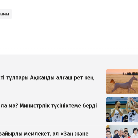
сымы
ті тұлпары Ақжанды алғаш рет кең
а ма? Министрлік түсініктеме берді
 зайырлы мемлекет, ал «Заң және