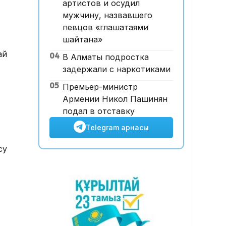
артистов и осудил
жарна құны қымбаттайды
мужчину, назвавшего
певцов «глашатаями
шайтана»
ай
04
В Алматы подростка
задержали с наркотиками
05
Премьер-министр
Армении Никол Пашинян
подал в отставку
Telegram арнасы
су