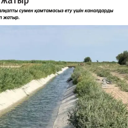
п жатыр
к алқапты сумен қамтамасыз ету үшін каналдарды
п жатыр.