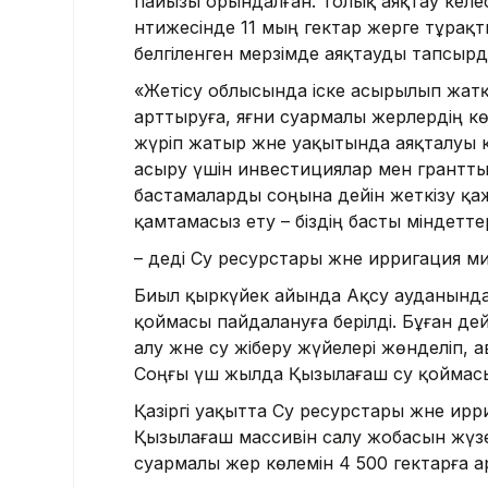
пайызы орындалған. Толық аяқтау келе
нәтижесінде 11 мың гектар жерге тұрақ
белгіленген мерзімде аяқтауды тапсырд
«Жетісу облысында іске асырылып жатқ
арттыруға, яғни суармалы жерлердің кө
жүріп жатыр және уақытында аяқталуы 
асыру үшін инвестициялар мен грантты
бастамаларды соңына дейін жеткізу қа
қамтамасыз ету – біздің басты міндеттері
– деді Су ресурстары және ирригация м
Биыл қыркүйек айында Ақсу ауданында
қоймасы пайдалануға берілді. Бұған де
алу және су жіберу жүйелері жөнделіп,
Соңғы үш жылда Қызылағаш су қоймасы
Қазіргі уақытта Су ресурстары және ир
Қызылағаш массивін салу жобасын жүз
суармалы жер көлемін 4 500 гектарға а