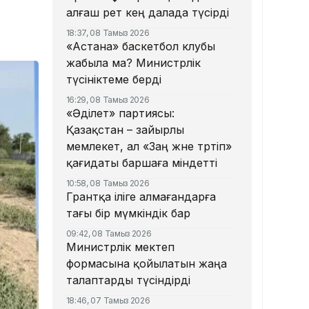
алғаш рет кең далада түсірді
18:37, 08 Тамыз 2026
«Астана» баскетбол клубы
жабыла ма? Министрлік
түсініктеме берді
16:29, 08 Тамыз 2026
«Әділет» партиясы:
Қазақстан – зайырлы
мемлекет, ал «Заң және тәртіп»
қағидаты баршаға міндетті
10:58, 08 Тамыз 2026
Грантқа іліге алмағандарға
тағы бір мүмкіндік бар
09:42, 08 Тамыз 2026
Министрлік мектеп
формасына қойылатын жаңа
талаптарды түсіндірді
18:46, 07 Тамыз 2026