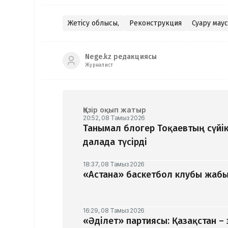
Жетісу облысы,
Реконструкция
Суару мау
Nege.kz редакциясы
Журналист
Қазір оқып жатыр
20:52, 08 Тамыз 2026
Танымал блогер Тоқаевтың сүйік
далада түсірді
18:37, 08 Тамыз 2026
«Астана» баскетбол клубы жабыл
16:29, 08 Тамыз 2026
«Әділет» партиясы: Қазақстан –