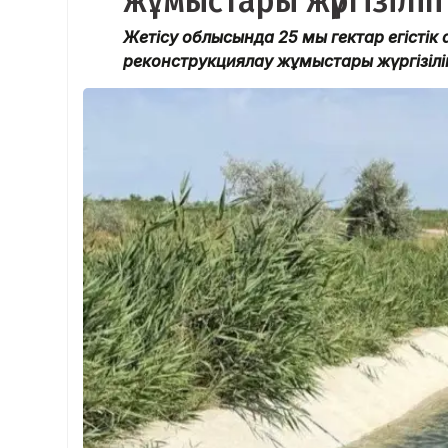
жұмыстары жүргізілі
Жетісу облысында 25 мың гектар егісті
реконструкциялау жұмыстары жүргізілі