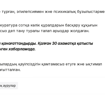
е тұрған, эпилепсиямен және психикалық бұзылыстарме
уратура сотқа көлік құралдарын басқару құқығын
амсыз деп тану туралы талап арыздар жолдаған.
зды қанағаттандырды. Қалған 30 азаматқа қатысты
інген хабарламада.
лардың қауіпсіздігін қамтамасыз етуге және ықтимал
ағытталған.
қ аурулар