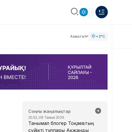
Алматы
+3°C
Соңғы жаңалықтар
20:52, 08 Тамыз 2026
Танымал блогер Тоқаевтың
сүйікті тұлпары Ақжанды