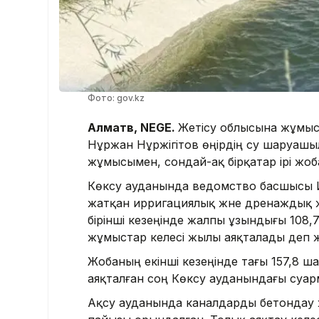
Фото: gov.kz
Алматв, NEGE.
Жетісу облысына жұмыс 
Нұржан Нұржігітов өңірдің су шаруаш
жұмысымен, сондай-ақ бірқатар ірі жо
Көксу ауданында ведомство басшысы И
жатқан ирригациялық және дренаждық 
бірінші кезеңінде жалпы ұзындығы 108
жұмыстар келесі жылы аяқталады деп 
Жобаның екінші кезеңінде тағы 157,8 
аяқталған соң Көксу ауданындағы суарм
Ақсу ауданында каналдарды бетондау 