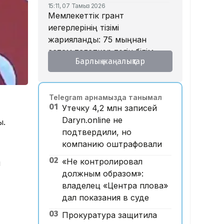
15:11, 07 Тамыз 2026
Мемлекеттік грант
иегерлерінің тізімі
жарияланды: 75 мыңнан
астам талапкер тегін білім
Барлық жаңалықтар
алады
14:45, 07 Тамыз 2026
Ұлттық валютаны инфляция
Telegram арнамызда танымал
қарқынының баяулауы
01
Утечку 4,2 млн записей
қолдап отыр – сарапшылар
Daryn.online не
ы.
13:30, 07 Тамыз 2026
подтвердили, но
Фельдшер Ұлдана
компанию оштрафовали
Мырзуанның қазасына
қатысты іс сотқа жолданды
02
«Не контролировал
н
должным образом»:
12:59, 07 Тамыз 2026
Абай облысы аумағындағы
владелец «Центра плова»
орманды өрттен қорғауға 3
дал показания в суде
млрд теңгеден астам қаржы
03
Прокуратура защитила
бөлінді