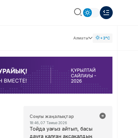
Алматы
+3°C
Соңғы жаңалықтар
18:46, 07 Тамыз 2026
Тойда уағыз айтып, басы
дауға қалған ақсақалдың