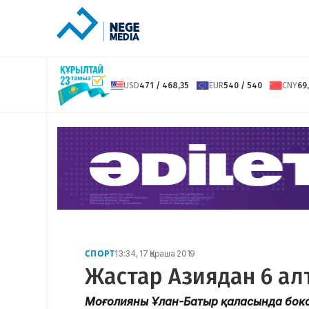
USD
471 / 468,35
EUR
540 / 540
CNY
69,
СПОРТ
13:34, 17 Қараша 2019
Жастар Азиядан 6 ал
Моңғолияның Ұлан-Батыр қаласында бок