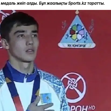
едаль жеңіп алды. Бұл жаңалықты Sports.kz таратты.