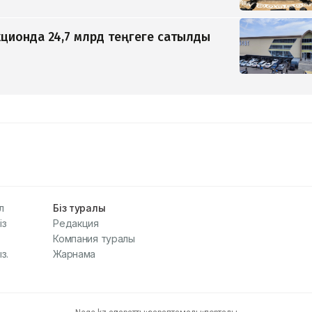
ционда 24,7 млрд теңгеге сатылды
л
Біз туралы
із
Редакция
Компания туралы
з.
Жарнама