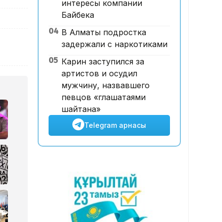
интересы компании
12:00, 07 Тамыз 2026
Байбека
Футболдан ұлттық құраманы
04
В Алматы подростка
Грекия мен Арменияның
задержали с наркотиками
бұрынғы бас бапкері
басқаруы мүмкін
05
Карин заступился за
артистов и осудил
мужчину, назвавшего
певцов «глашатаями
шайтана»
Telegram арнасы