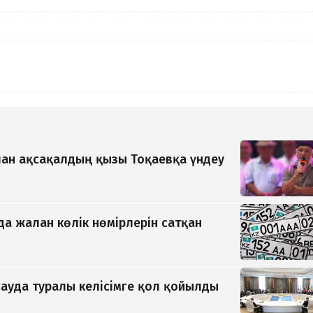
алған ақсақалдың қызы Тоқаевқа үндеу
а жалған көлік нөмірлерін сатқан
ауда туралы келісімге қол қойылды