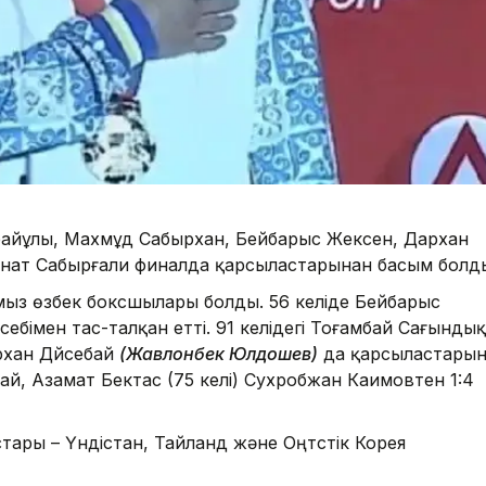
айұлы, Махмұд Сабырхан, Бейбарыс Жексен, Дархан
анат Сабырғали финалда қарсыластарынан басым болд
мыз өзбек боксшылары болды. 56 келіде Бейбарыс
бімен тас-талқан етті. 91 келідегі Тоғамбай Сағындық
рхан Дүйсебай
(Жавлонбек Юлдошев)
да қарсыластары
рай, Азамат Бектас (75 келі) Сухробжан Каимовтен 1:4
ары – Үндістан, Тайланд және Оңтүстік Корея