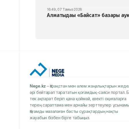
16:49, 07 Тамыз 2026
Алматыдағы «Байсат» базары аук
Nege.kz
– Қазақстан мен әлем жаңалықтарын жеде
әрі бейтарап тарататын қоғамдық-саяси портал. Б
тек ақпарат беріп қана қоймай, өзекті оқиғаларға
терең сараптама мен арнайы зерттеулер ұсынамы
Қоғамды мазалаған басты сұрақтардың нақты
жауабын бізбен бірге табыңыз.