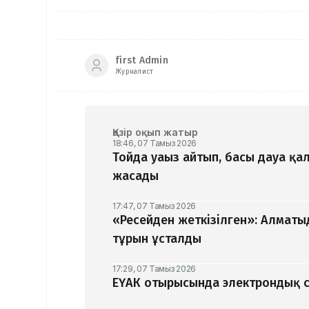
first Admin
Журналист
Қазір оқып жатыр
18:46, 07 Тамыз 2026
Тойда уағыз айтып, басы дауға қ
жасады
17:47, 07 Тамыз 2026
«Ресейден жеткізілген»: Алматыд
тұрғын ұсталды
17:29, 07 Тамыз 2026
ЕҮАК отырысында электрондық с