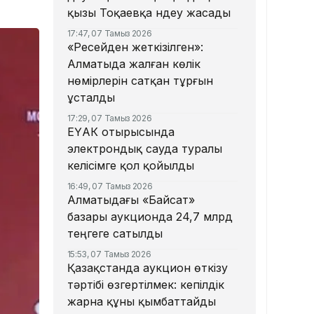
қызы Тоқаевқа үндеу жасады
17:47, 07 Тамыз 2026
«Ресейден жеткізілген»:
Алматыда жалған көлік
нөмірлерін сатқан тұрғын
ұсталды
17:29, 07 Тамыз 2026
ЕҮАК отырысында
электрондық сауда туралы
келісімге қол қойылды
16:49, 07 Тамыз 2026
Алматыдағы «Байсат»
базары аукционда 24,7 млрд
теңгеге сатылды
15:53, 07 Тамыз 2026
Қазақстанда аукцион өткізу
тәртібі өзгертілмек: кепілдік
жарна құны қымбаттайды