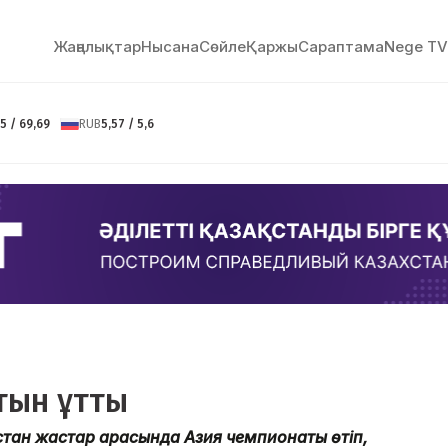
Жаңалықтар
Нысана
Сөйлe
Қаржы
Сараптама
Nege TV
5 / 69,69
RUB
5,57 / 5,6
тын ұтты
стан жастар арасында Азия чемпионаты өтіп,