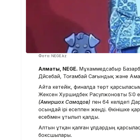
Фото: NEGE.kz
Алматы,
NEGE.
Мұхаммедсабыр Базарб
Дүйсебай, Тоғамбай Сағындық және Ам
Айта кетейік, финалда төрт қарсыласы
Жексен Хуршидбек Расулжоновты 5:0 есе
(Амиршох Самадов)
пен 64 келідегі Да
осындай ірі есеппен жеңді. Өкінішке қа
есебімен ұтылып қалды.
Алтын ұтқан қалған ұлдардың қарсыласт
боксшылары.