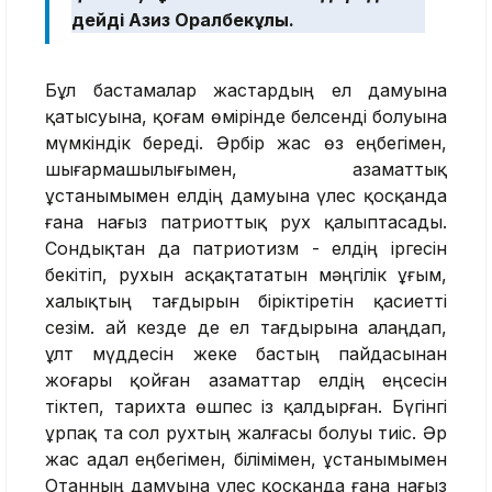
дейді Азиз Оралбекұлы.
Бұл бастамалар жастардың ел дамуына
қатысуына, қоғам өмірінде белсенді болуына
мүмкіндік береді. Әрбір жас өз еңбегімен,
шығармашылығымен, азаматтық
ұстанымымен елдің дамуына үлес қосқанда
ғана нағыз патриоттық рух қалыптасады.
Сондықтан да патриотизм - елдің іргесін
бекітіп, рухын асқақтататын мәңгілік ұғым,
халықтың тағдырын біріктіретін қасиетті
сезім. Қай кезде де ел тағдырына алаңдап,
ұлт мүддесін жеке бастың пайдасынан
жоғары қойған азаматтар елдің еңсесін
тіктеп, тарихта өшпес із қалдырған. Бүгінгі
ұрпақ та сол рухтың жалғасы болуы тиіс. Әр
жас адал еңбегімен, білімімен, ұстанымымен
Отанның дамуына үлес қосқанда ғана нағыз