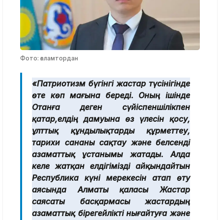
Фото: ғаламтордан
«Патриотизм бүгінгі жастар түсінігінде
өте көп мағына береді. Оның ішінде
Отанға деген сүйіспеншілікпен
қатар,
елдің дамуына өз үлесін қосу,
ұлттық құндылықтарды құрметтеу,
тарихи сананы сақтау және белсенді
азаматтық ұстанымы жатады. Алда
келе жатқан елдігімізді айқындайтын
Республика күні мерекесін атап өту
аясында Алматы қаласы Жастар
саясаты басқармасы жастардың
азаматтық бірегейлікті нығайтуға және