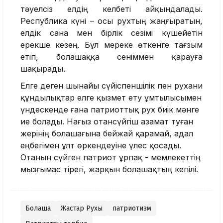
тәуелсіз елдің келбеті айқындалады.
Республика күні – осы рухтың жаңғыратын,
елдік сана мен бірлік сезімі күшейетін
ерекше кезең. Бұл мереке өткенге тағзым
етіп, болашаққа сеніммен қарауға
шақырады.
Елге деген шынайы сүйіспеншілік пен рухани
құндылықтар елге қызмет ету ұмтылысымен
үндескенде ғана патриоттық рух биік мәнге
ие болады. Нағыз отансүйгіш азамат туған
жерінің болашағына бейжай қарамай, адал
еңбегімен ұлт өркендеуіне үлес қосады.
Отанын сүйген патриот ұрпақ - мемлекеттің
мызғымас тірегі, жарқын болашақтың кепілі.
Болашақ
Жастар Рухы
патриотизм