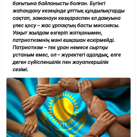
бағытына байланысты болған. Бүгінгі
жаһандану кезеңінде ұлттық құндылықтарды
сақтап, заманауи көзқараспен ел дамуына
үлес қосу – жас ұрпақтың басты миссиясы.
Уақыт жылдам өзгеріп жатқанымен,
патриотизмнің мәні ешқашан ескірмейді.
Патриотизм – тек ұран немесе сыртқы
ұстаным емес, ол – жүректегі адалдық, елге
деген сүйіспеншілік пен жауапкершілік
сезімі.