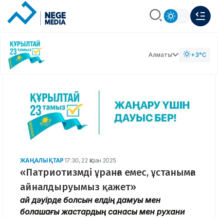
Алматы
+3°C
ЖАҢАЛЫҚТАР
17:30, 22 Қазан 2025
«Патриотизмді ұранға емес, ұстанымға
айналдыруымыз қажет»
Қай дәуірде болсын елдің дамуы мен
болашағы жастардың санасы мен рухани