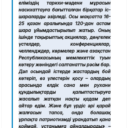
еліміздің тарихи-мәдени мұрасын
насихаттауға бағытталған бірқатар іс-
шараларды әзірледі. Осы мақсатта 16-
25 қазан аралығында 120-дан астам
шара ұйымдастырылып жатыр. Оның
ішінде тақырыптық акциялар, дөңгелек
үстелдер, конференциялар,
челлендждер, көрмелер және Қазақстан
Республикасының мемлекеттік туын
көтеру жөніндегі салтанатты рәсім бар.
Дәл осындай істерде жастардың бой
көтеріп, өз үлестерін қосу – олардың
арасында елдік сана мен рухани
құндылықтарды қалыптастыруға
жасалып жатқан нақты қадам деп
айтар едім. Және бұл үрдіс әрі қарай
жалғасын тапса, онда болашақ
ұрпақта патриотизмді ұрандатып қана
қоймай, ұстанымға айналдырады» –