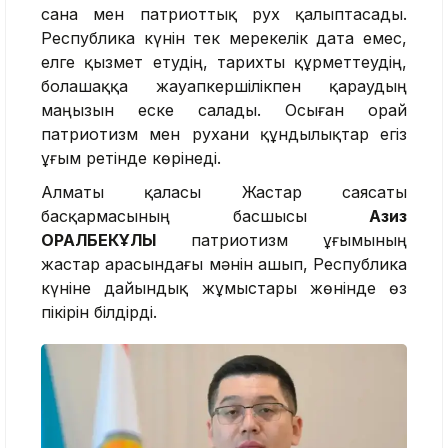
сана мен патриоттық рух қалыптасады.
Республика күнін тек мерекелік дата емес,
елге қызмет етудің, тарихты құрметтеудің,
болашаққа жауапкершілікпен қараудың
маңызын еске салады. Осыған орай
патриотизм мен рухани құндылықтар егіз
ұғым ретінде көрінеді.
Алматы қаласы Жастар саясаты
басқармасының басшысы
Азиз
ОРАЛБЕКҰЛЫ
патриотизм ұғымының
жастар арасындағы мәнін ашып, Республика
күніне дайындық жұмыстары жөнінде өз
пікірін білдірді.