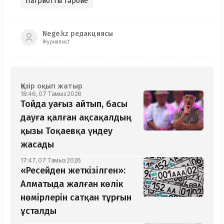
Патриоттық тәрбие
Nege.kz редакциясы
Журналист
Қазір оқып жатыр
18:46, 07 Тамыз 2026
Тойда уағыз айтып, басы
дауға қалған ақсақалдың
қызы Тоқаевқа үндеу
жасады
17:47, 07 Тамыз 2026
«Ресейден жеткізілген»:
Алматыда жалған көлік
нөмірлерін сатқан тұрғын
ұсталды