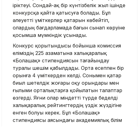
іріктеуі. Сондай-ақ бір күнтізбелік жыл ішінде
конкурсқа қайта қатысуға болады. Бұл
әлеуетті үміткерлер қатарын көбейтіп,
олардың бағдарламада бағын сынап көруіне
қосымша мүмкіндік ұсынады.
Конкурс қорытындысы бойынша комиссия
еліміздің 225 азаматына халықаралық
«Болашақ» стипендиясын тағайындау
туралы шешім қабылдады. Орта есеппен бір
орынға 4 үміткерден келді. Сонымен қатар
биыл шетелдік жоғары оқу орындары мен
ғылыми орталықтарға қойылатын талаптар
өзгерді. Яғни олар міндетті түрде беделді
халықаралық рейтингтердің үздік жүздігіне
енген болуы керек. Бұл «Болашақ»
стипендиясы аясындағы академиялық білім
сапасын арттыруға жол ашады.
Жаңа стипендианттардың 152-сі –