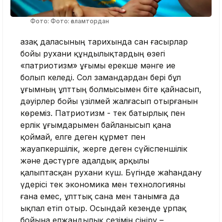
Фото: Фото: ғаламтордан
Қазақ даласының тарихында сан ғасырлар
бойы рухани құндылықтардың өзегі
«патриотизм» ұғымы ерекше мәнге ие
болып келеді. Сол замандардан бері бұл
ұғымның ұлттың болмысымен біте қайнасып,
дәуірлер бойы үзілмей жалғасып отырғанын
көреміз. Патриотизм - тек батырлық пен
ерлік ұғымдарымен байланысып қана
қоймай, елге деген құрмет пен
жауапкершілік, жерге деген сүйіспеншілік
және дәстүрге адалдық арқылы
қалыптасқан рухани күш. Бүгінде жаһандану
үдерісі тек экономика мен технологияны
ғана емес, ұлттық сана мен танымға да
ықпал етіп отыр. Осындай кезеңде ұрпақ
бойына елжандылық сезімін сіңіру –