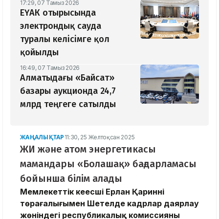
17:29, 07 Тамыз 2026
ЕҮАК отырысында
электрондық сауда
туралы келісімге қол
қойылды
16:49, 07 Тамыз 2026
Алматыдағы «Байсат»
базары аукционда 24,7
млрд теңгеге сатылды
ЖАҢАЛЫҚТАР
11:30, 25 Желтоқсан 2025
ЖИ және атом энергетикасы
мамандары «Болашақ» бағдарламасы
бойынша білім алады
Мемлекеттік кеңесші Ерлан Қариннің
төрағалығымен Шетелде кадрлар даярлау
жөніндегі республикалық комиссияның