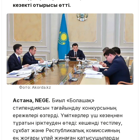
кезекті отырысы өтті.
Фото: Akorda.kz
Астана, NEGE.
Биыл «Болашақ»
стипендиясын тағайындау конкурсының
ережелері өзгерді. Үміткерлер үш кезеңнен
тұратын іріктеуден өтеді: кешенді тестілеу,
сұхбат және Республикалық комиссияның
ең жоғары ұпай жинаған қатысушыларды