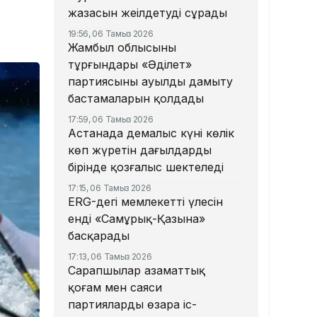
жазасын жеңілдетуді сұрады
19:56, 06 Тамыз 2026
Жамбыл облысының
тұрғындары «Әділет»
партиясының ауылды дамыту
бастамаларын қолдады
17:59, 06 Тамыз 2026
Астанада демалыс күні көлік
көп жүретін даңғылдардың
бірінде қозғалыс шектеледі
17:15, 06 Тамыз 2026
ERG-дегі мемлекеттің үлесін
енді «Самұрық-Қазына»
басқарады
17:13, 06 Тамыз 2026
Сарапшылар азаматтық
қоғам мен саяси
партиялардың өзара іс-