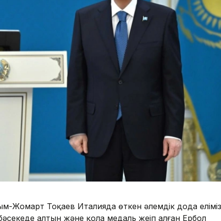
-Жомарт Тоқаев Италияда өткен әлемдік дода елімі
әсекеде алтын және қола медаль жеңіп алған Ербол