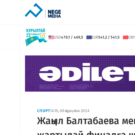
USD
470,1 / 469,5
EUR
541,2 / 541,5
CNY
СПОРТ
14:15, 06 Қыркүйек 2024
Жаңыл Балтабаева ме