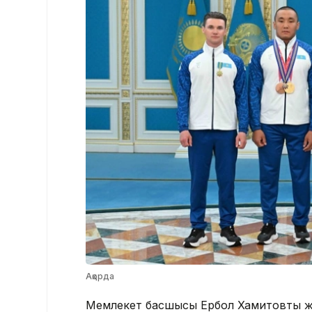
Ақорда
Мемлекет басшысы Ербол Хамитовтың же