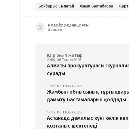
Бейбарыс Сыпатай
Жаңыл Балтабаева
Жарт
Nege.kz редакциясы
Журналист
Қазір оқып жатыр
21:59, 06 Тамыз 2026
Алматы прокуратурасы журналис
сұрады
19:56, 06 Тамыз 2026
Жамбыл облысының тұрғындары
дамыту бастамаларын қолдады
17:59, 06 Тамыз 2026
Астанада демалыс күні көлік кө
қозғалыс шектеледі