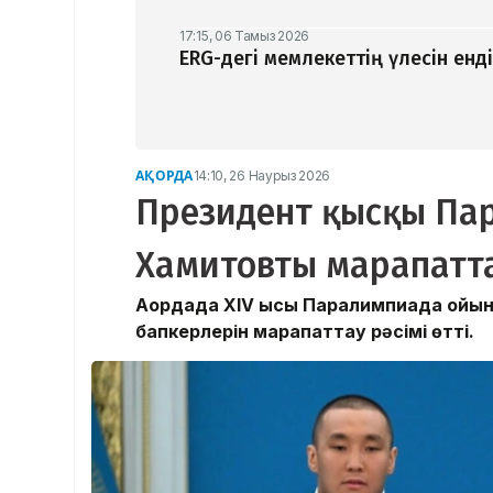
17:15, 06 Тамыз 2026
ERG-дегі мемлекеттің үлесін ен
АҚОРДА
14:10, 26 Наурыз 2026
Президент қысқы Па
Хамитовты марапатт
Ақордада ХІV қысқы Паралимпиада ой
бапкерлерін марапаттау рәсімі өтті.