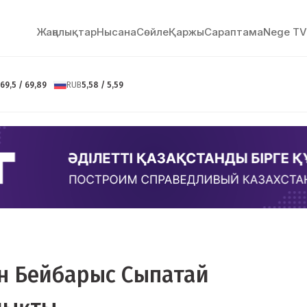
Жаңалықтар
Нысана
Сөйлe
Қаржы
Сараптама
Nege TV
69,5 / 69,89
RUB
5,58 / 5,59
н Бейбарыс Сыпатай