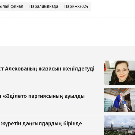
ылай финал
Паралимпиада
Париж-2024
т Алехованың жазасын жеңілдетуді
 «Әділет» партиясының ауылды
п жүретін даңғылдардың бірінде