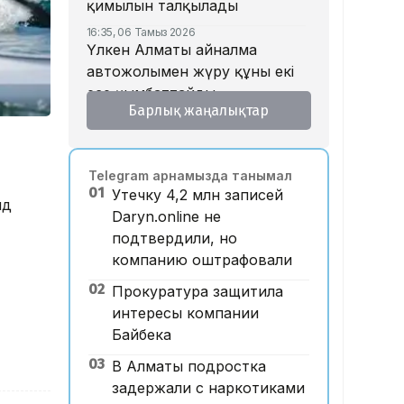
қимылын талқылады
16:35, 06 Тамыз 2026
Үлкен Алматы айналма
автожолымен жүру құны екі
есе қымбаттайды
Барлық жаңалықтар
16:32, 06 Тамыз 2026
Тойдағы тілек қандай болуы
керек? Этнограф дәстүрдің
Telegram арнамызда танымал
мәнін түсіндірді
01
Утечку 4,2 млн записей
нд
16:26, 06 Тамыз 2026
Daryn.online не
«Уахабист емеспін»: Бекболат
подтвердили, но
Тілеухан діни ұстанымына
компанию оштрафовали
қатысты жауап берді
02
Прокуратура защитила
14:52, 06 Тамыз 2026
Қазақстанда 2 млн теңге
интересы компании
жалақы қай саланың
Байбека
мамандарына ұсынылады?
03
В Алматы подростка
14:05, 06 Тамыз 2026
задержали с наркотиками
Астанада жолаушы мінген