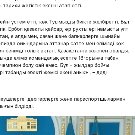
н тарихи жетістік екенін атап өтті.
ейін үстем етті, көк Туымызды биікте желбіретті. Бұл –
ік. Ербол қазақтың қайсар, өр рухты әрі намысты ұлт
қтан, ең алдымен, саған және бапкерлерге шынайы
иада ойындарына аттанар сәтте мен еліміздің көк
 сенімді толық ақтап, Қазақстанға жеңіспен оралдың.
сында еліміз командалық есепте 18-орынға табан
п, чемпион болу оңай емес. Бұл – жылдар бойғы
абанды еңбектің жемісі екені анық» , – деді
меушілерге, дәрігерлерге және параспортшылармен
ығын білдірді.