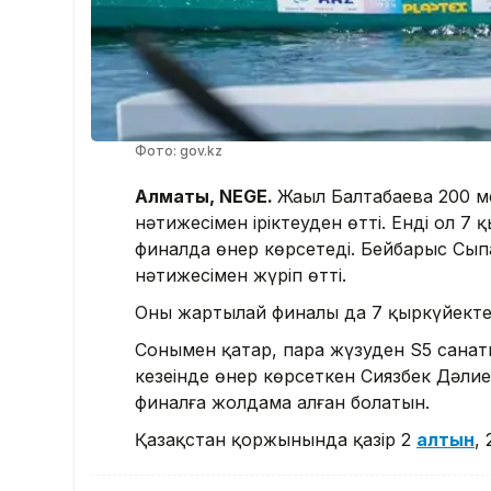
Фото: gov.kz
Алматы, NEGE.
Жаңыл Балтабаева 200 м
нәтижесімен іріктеуден өтті. Енді ол 7
финалда өнер көрсетеді. Бейбарыс Сы
нәтижесімен жүріп өтті.
Оның жартылай финалы да 7 қыркүйекте 
Сонымен қатар, пара жүзуден S5 санатын
кезеңінде өнер көрсеткен Сиязбек Дәл
финалға жолдама алған болатын.
Қазақстан қоржынында қазір 2
алтын
,