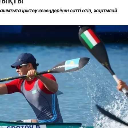
шықты
шықтықта іріктеу кезеңдерінен сәтті өтіп, жартылай