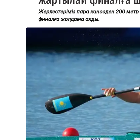
жартылай финалға 
Жерлестеріміз пара каноэден 200 метр қа
финалға жолдама алды.