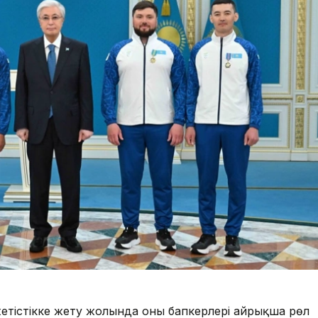
тістікке жету жолында оның бапкерлері айрықша рөл