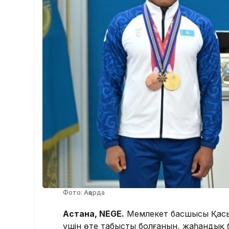
Фото: Ақорда
Астана, NEGE.
Мемлекет басшысы Қасым
үшін өте табысты болғанын, жаһандық б