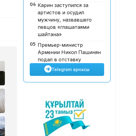
04
Карин заступился за
ұшқышсыз әуе таксиі алғаш
артистов и осудил
рет көкке көтерілді
мужчину, назвавшего
певцов «глашатаями
шайтана»
05
Премьер-министр
Армении Никол Пашинян
подал в отставку
Telegram арнасы