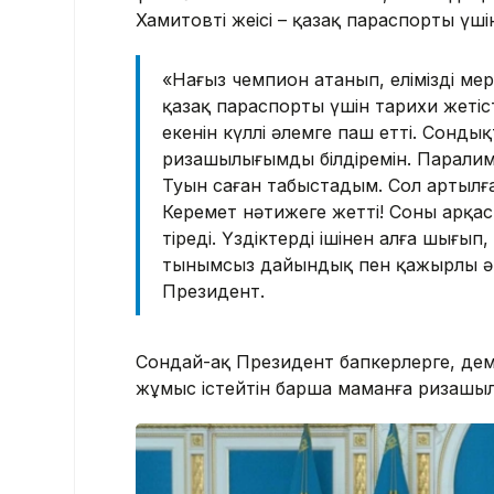
Хамитовтің жеңісі – қазақ параспорты үші
«Нағыз чемпион атанып, еліміздің мер
қазақ параспорты үшін тарихи жетіст
екенін күллі әлемге паш етті. Сонды
ризашылығымды білдіремін. Паралимп
Туын саған табыстадым. Сол артылған
Керемет нәтижеге жеттің! Соның арқа
тіреді. Үздіктердің ішінен алға шығы
тынымсыз дайындық пен қажырлы әрі т
Президент.
Сондай-ақ Президент бапкерлерге, де
жұмыс істейтін барша маманға ризашыл