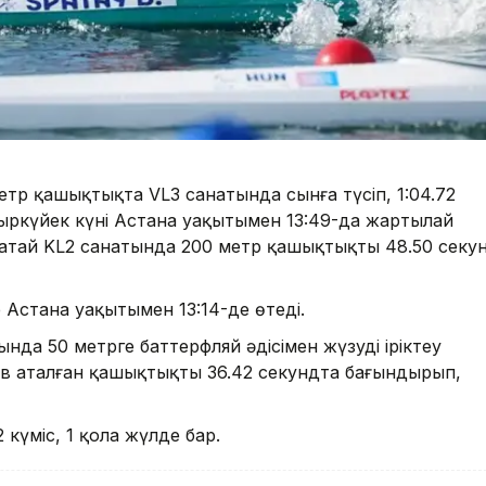
етр қашықтықта VL3 санатында сынға түсіп, 1:04.72
 қыркүйек күні Астана уақытымен 13:49-да жартылай
патай KL2 санатында 200 метр қашықтықты 48.50 секу
Астана уақытымен 13:14-де өтеді.
да 50 метрге баттерфляй әдісімен жүзудің іріктеу
иев аталған қашықтықты 36.42 секундта бағындырып,
 2 күміс, 1 қола жүлде бар.