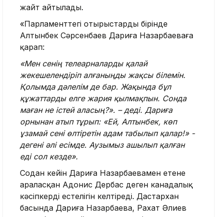
жайт айтылады.
«Парламенттегі отырыстардың бірінде
Алтынбек Сәрсенбаев Дариға Назарбаеваға
қарап:
«Мен сенің телеарналарды қалай
жекешелендіріп алғаныңды жақсы білемін.
Қолымда дәлелім де бар. Жақында бұл
құжаттарды елге жария қылмақпын. Сонда
маған не істей аласың?». – деді. Дариға
орнынан атып тұрып: «Ей, Алтынбек, көп
ұзамай сені өлтіретін адам табылып қалар!» -
дегені әлі есімде. Аузымыз ашылып қалған
еді сол кезде».
Содан кейін Дариға Назарбаевамен етене
араласқан Адонис Дербас деген канадалық
кәсіпкердің естелігін келтіреді. Дастархан
басында Дариға Назарбаева, Рахат Әлиев