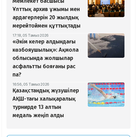
Мемлекет басшысы
Ұлттық архив ұжымы мен
ардагерлерін 20 жылдық
мерейтоймен құттықтады
17:18, 05 Тамыз 2026
«Әкім келер алдындағы
көзбояушылық»: Ақмола
облысында жолшылар
асфальтты бояғаны рас
па?
16:56, 05 Тамыз 2026
Қазақстандық жүзушілер
АҚШ-тағы халықаралық
турнирде 13 алтын
медаль жеңіп алды