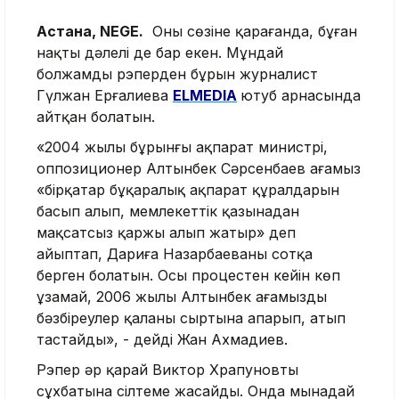
Астана, NEGE.
Оның сөзіне қарағанда, бұған
нақты дәлелі де бар екен. Мұндай
болжамды рэперден бұрын журналист
Гүлжан Ерғалиева
ELMEDIA
ютуб арнасында
айтқан болатын.
«2004 жылы бұрынғы ақпарат министрі,
оппозиционер Алтынбек Сәрсенбаев ағамыз
«бірқатар бұқаралық ақпарат құралдарын
басып алып, мемлекеттік қазынадан
мақсатсыз қаржы алып жатыр» деп
айыптап, Дариға Назарбаеваны сотқа
берген болатын. Осы процестен кейін көп
ұзамай, 2006 жылы Алтынбек ағамызды
бәзбіреулер қаланың сыртына апарып, атып
тастайды», - дейді Жан Ахмадиев.
Рэпер әр қарай Виктор Храпуновтың
сұхбатына сілтеме жасайды. Онда мынадай