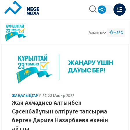
Алматы
+3°C
ЖАҢАЛЫҚТАР
12:37, 23 Мамыр 2022
Жан Ахмадиев Алтынбек
Сәрсенбайұлын өлтіруге тапсырма
берген Дариға Назарбаева екенін
айтты