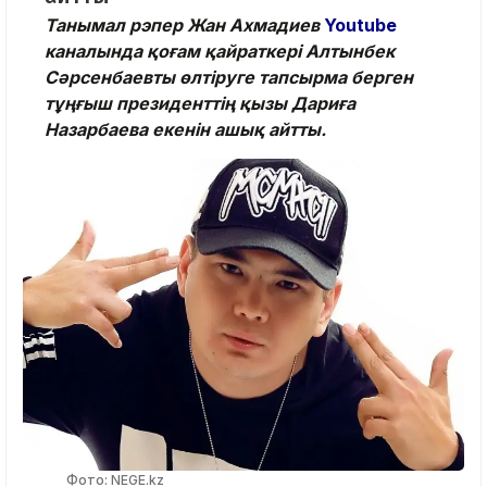
Танымал рэпер Жан Ахмадиев
Youtube
каналында қоғам қайраткері Алтынбек
Сәрсенбаевты өлтіруге тапсырма берген
тұңғыш президенттің қызы Дариға
Назарбаева екенін ашық айтты.
Фото: NEGE.kz