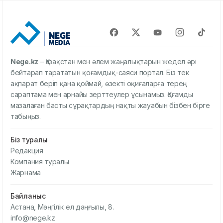
Nege.kz
– Қазақстан мен әлем жаңалықтарын жедел әрі
бейтарап тарататын қоғамдық-саяси портал. Біз тек
ақпарат беріп қана қоймай, өзекті оқиғаларға терең
сараптама мен арнайы зерттеулер ұсынамыз. Қоғамды
мазалаған басты сұрақтардың нақты жауабын бізбен бірге
табыңыз.
Біз туралы
Редакция
Компания туралы
Жарнама
Байланыс
Астана, Мәңгілік ел даңғылы, 8.
info@nege.kz