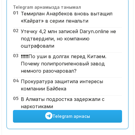
Telegram арнамызда танымал
01
Темирлан Анарбеков вновь вытащил
«Кайрат» в серии пенальти
02
Утечку 4,2 млн записей Daryn.online не
подтвердили, но компанию
оштрафовали
03
❗️❗️❗️❗️❗️По уши в долгах перед Китаем.
Почему полипропиленовый завод
немного разочаровал?
04
Прокуратура защитила интересы
компании Байбека
05
В Алматы подростка задержали с
наркотиками
Telegram арнасы