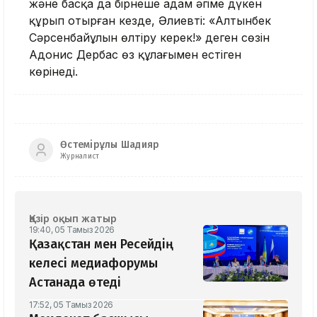
және басқа да бірнеше адам әңгіме дүкен
құрып отырған кезде, Әлиевтің: «Алтынбек
Сәрсенбайұлын өлтіру керек!» деген сөзін
Адонис Дербас өз құлағымен естіген
көрінеді.
Өстемірұлы Шадияр
Журналист
Қазір оқып жатыр
19:40, 05 Тамыз 2026
Қазақстан мен Ресейдің
келесі медиафорумы
Астанада өтеді
17:52, 05 Тамыз 2026