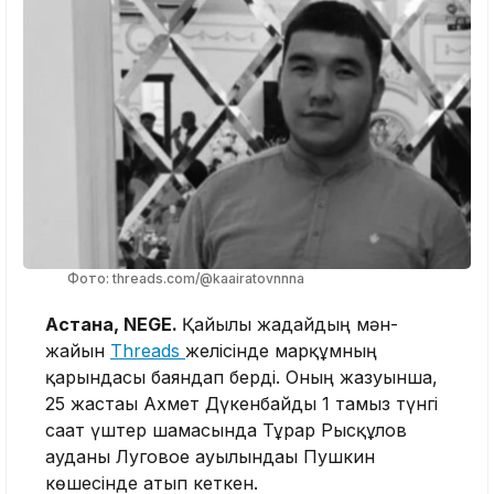
Фото: threads.com/@kaairatovnnna
Астана, NEGE.
Қайғылы жағдайдың мән-
жайын
Threads
желісінде марқұмның
қарындасы баяндап берді. Оның жазуынша,
25 жастағы Ахмет Дүкенбайды 1 тамыз түнгі
сағат үштер шамасында Тұрар Рысқұлов
ауданы Луговое ауылындағы Пушкин
көшесінде атып кеткен.