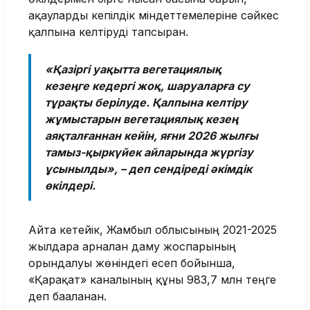
ақауларды кепілдік міндеттемелеріне сәйкес
қалпына келтіруді тапсырған.
«Қазіргі уақытта вегетациялық
кезеңге кедергі жоқ, шаруаларға су
тұрақты берілуде. Қалпына келтіру
жұмыстарын вегетациялық кезең
аяқталғаннан кейін, яғни 2026 жылғы
тамыз-қыркүйек айларында жүргізу
ұсынылды», – деп сендіреді әкімдік
өкілдері.
Айта кетейік, Жамбыл облысының 2021-2025
жылдарға арналған даму жоспарының
орындалуы жөніндегі есеп бойынша,
«Қарақат» каналының құны 983,7 млн теңге
деп бағаланған.