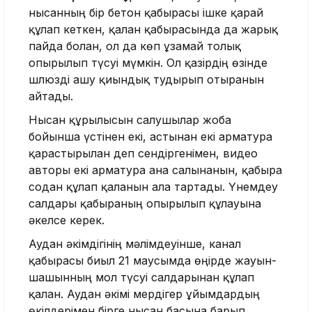
нысанның бір бетон қабырғасы ішке қарай
құлап кеткен, қалған қабырғасында да жарық
пайда болған, ол да көп ұзамай толық
опырылып түсуі мүмкін. Ол қазірдің өзінде
шлюзді ашу қиындық тудырып отырғанын
айтады.
Нысан құрылысын салушылар жоба
бойынша үстінен екі, астынан екі арматура
қарастырылған деп сендіргенімен, видео
авторы екі арматура ғана салынғанын, қабырға
содан құлап қалғанын алға тартады. Үнемдеу
салдары қабырғаның опырылып құлауына
әкелсе керек.
Аудан әкімдігінің мәлімдеуінше, канал
қабырғасы биыл 21 маусымда өңірде жауын-
шашынның мол түсуі салдарынан құлап
қалған. Аудан әкімі мердігер ұйымдардың
өкілдерімен бірге нысан басына барып,