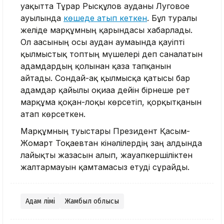
уақытта Тұрар Рысқұлов ауданы Луговое
ауылында
көшеде атып кеткен
. Бұл туралы
желіде марқұмның қарындасы хабарлады.
Ол ағасының осы аудан аумағында қауіпті
қылмыстық топтың мүшелері деп саналатын
адамдардың қолынан қаза тапқанын
айтады. Сондай-ақ қылмысқа қатысы бар
адамдар қайғылы оқиғаға дейін бірнеше рет
марқұмға қоқан-лоқы көрсетіп, қорқытқанын
атап көрсеткен.
Марқұмның туыстары Президент Қасым-
Жомарт Тоқаевтан кінәлілердің заң алдында
лайықты жазасын алып, жауапкершіліктен
жалтармауын қамтамасыз етуді сұрайды.
Адам өлімі
Жамбыл облысы