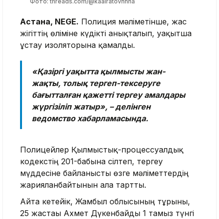
Фото: threads.com/@kaairatovnnna
Астана, NEGE.
Полиция мәліметінше, жас
жігіттің өліміне күдікті анықталып, уақытша
ұстау изоляторына қамалды.
«Қазіргі уақытта қылмысты жан-
жақты, толық тергеп-тексеруге
бағытталған қажетті тергеу амалдары
жүргізіліп жатыр», – делінген
ведомство хабарламасында.
Полицейлер Қылмыстық-процессуалдық
кодекстің 201-бабына сілтеп, тергеу
мүддесіне байланысты өзге мәліметтердің
жарияланбайтынын алға тартты.
Айта кетейік, Жамбыл облысының тұрғыны,
25 жастағы Ахмет Дүкенбайды 1 тамыз түнгі