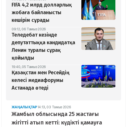
FIFA 4,2 млрд долларлық
жобаға байланысты
кешірім сұрады
09:12, 06 Тамыз 2026
Теледебат кезінде
депутаттыққа кандидатқа
Ленин туралы сұрақ
қойылды
19:40, 05 Тамыз 2026
Қазақстан мен Ресейдің
келесі медиафорумы
Астанада өтеді
ЖАҢАЛЫҚТАР
14:13, 03 Тамыз 2026
Жамбыл облысында 25 жастағы
жігітті атып кетті: күдікті қамауға