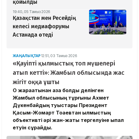
қойылды
19:40, 05 Тамыз 2026
Қазақстан мен Ресейдің
келесі медиафорумы
Астанада өтеді
ЖАҢАЛЫҚТАР
12:51, 03 Тамыз 2026
«Қауіпті қылмыстық топ мүшелері
атып кетті»: Жамбыл облысында жас
жігіт оққа ұшты
Оқ жарақатынан қаза болды делінген
Жамбыл облысының тұрғыны Ахмет
Дүкенбайдың туыстары Президент
Қасым-Жомарт Тоқаевтан қылмыстың
объективті әрі жан-жақты тергелуіне ықпал
етуін сұрайды.