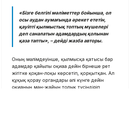
«Бізге белгілі мәліметтер бойынша, ол
осы аудан аумағында әрекет ететін,
қауіпті қылмыстық топтың мүшелері
деп саналатын адамдардың қолынан
қаза тапты», – дейді жазба авторы.
Оның мәлімдеуінше, қылмысқа қатысы бар
адамдар қайғылы оқиғаға дейін бірнеше рет
жігітке қоқан-лоқы көрсетіп, қорқытқан. Ал
құқық қорғау органдары әлі күнге дейін
оқиғаның мән-жайын толық түсіндіріп
бермеген.
«Осы жайттардың барлығы тергеу
барысында мұқият әрі объективті
тексеріліп, заң аясында тиісті