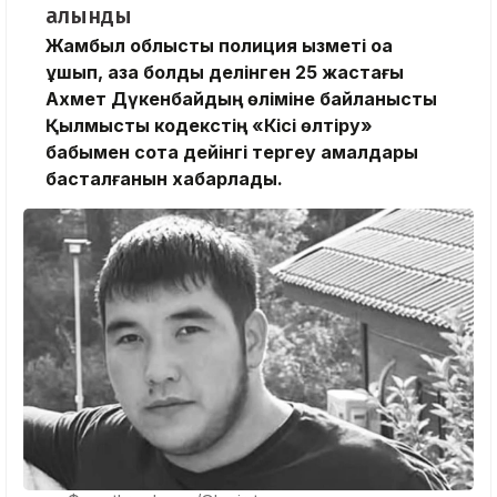
алынды
Жамбыл облыстық полиция қызметі оққа
ұшып, қаза болды делінген 25 жастағы
Ахмет Дүкенбайдың өліміне байланысты
Қылмыстық кодекстің «Кісі өлтіру»
бабымен сотқа дейінгі тергеу амалдары
басталғанын хабарлады.