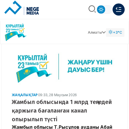
Алматы
+3°C
ЖАҢАЛЫҚТАР
09:33, 28 Маусым 2026
Жамбыл облысында 1 млрд теңгедей
қаржыға бағаланған канал
опырылып түсті
Жамбыл облысы Т.Рысқұлов ауданы Абай