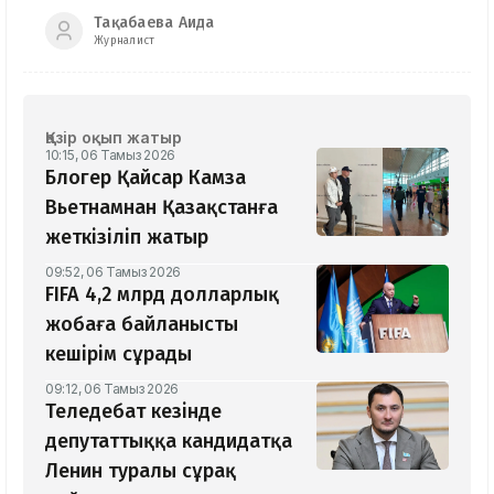
Тақабаева Аида
Журналист
Қазір оқып жатыр
10:15, 06 Тамыз 2026
Блогер Қайсар Камза
Вьетнамнан Қазақстанға
жеткізіліп жатыр
09:52, 06 Тамыз 2026
FIFA 4,2 млрд долларлық
жобаға байланысты
кешірім сұрады
09:12, 06 Тамыз 2026
Теледебат кезінде
депутаттыққа кандидатқа
Ленин туралы сұрақ