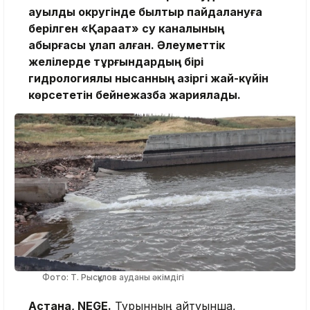
ауылдық округінде былтыр пайдалануға
берілген «Қарақат» су каналының
қабырғасы құлап қалған. Әлеуметтік
желілерде тұрғындардың бірі
гидрологиялық нысанның қазіргі жай-күйін
көрсететін бейнежазба жариялады.
Фото: Т. Рысқұлов ауданы әкімдігі
Астана, NEGE.
Тұрғынның айтуынша,