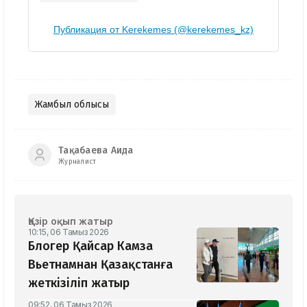
Публикация от Kerekemes (@kerekemes_kz)
Жамбыл облысы
Тақабаева Аида
Журналист
Қазір оқып жатыр
10:15, 06 Тамыз 2026
Блогер Қайсар Камза
Вьетнамнан Қазақстанға
жеткізіліп жатыр
09:52, 06 Тамыз 2026