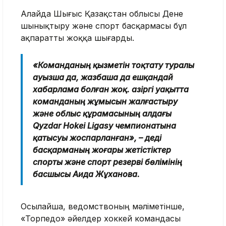
Алайда Шығыс Қазақстан облысы Дене
шынықтыру және спорт басқармасы бұл
ақпаратты жоққа шығарды.
«Команданың қызметін тоқтату туралы
ауызша да, жазбаша да ешқандай
хабарлама болған жоқ. Қазіргі уақытта
команданың жұмысын жалғастыру
және облыс құрамасының алдағы
Qyzdar Hokei Ligasy чемпионатына
қатысуы жоспарланған», – деді
басқарманың жоғары жетістіктер
спорты және спорт резерві бөлімінің
басшысы Аида Жұханова.
Осылайша, ведомствоның мәліметінше,
«Торпедо» әйелдер хоккей командасы