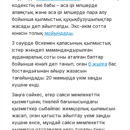
кодекстің екі бабы – аса ірі мөлшерде
алаяқтық және аса ірі мөлшерде пара алу
бойынша қылмыстық құқықбұзушылықтар
жасады деп айыпталды. Экс-әкім сотта
кінәсін толық
мойындады
.
3 сәуірде Өскемен қаласының қылмыстық
істер жөніндегі мамандандырылған
ауданаралық соты оны аталған баптар
бойынша кінәлі деп танып, оған
6 жылға
бас
бостандығынан айыру жазасын
тағайындады. 20 мамырда үкім заңды
күшіне енді.
Заңға сәйкес, егер саяси мемлекеттік
қызметшінің тікелей бағынысындағы
қызметкер сыбайлас жемқорлық қылмысын
жасап, оған қатысты айыптау үкімі заңды
күшіне енсе, мұндай саяси мемлекеттік
қызметші отставкаға кету туралы өтініш