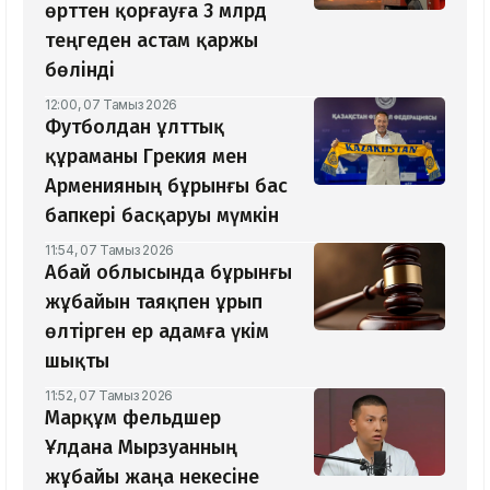
өрттен қорғауға 3 млрд
теңгеден астам қаржы
бөлінді
12:00, 07 Тамыз 2026
Футболдан ұлттық
құраманы Грекия мен
Арменияның бұрынғы бас
бапкері басқаруы мүмкін
11:54, 07 Тамыз 2026
Абай облысында бұрынғы
жұбайын таяқпен ұрып
өлтірген ер адамға үкім
шықты
11:52, 07 Тамыз 2026
Марқұм фельдшер
Ұлдана Мырзуанның
жұбайы жаңа некесіне