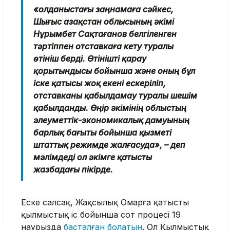
«Қолданыстағы заңнамаға сәйкес,
Шығыс Қазақстан облысының әкімі
Нұрымбет Сақтағанов белгіленген
тәртіппен отставкаға кету туралы
өтініш берді. Өтінішті қарау
қорытындысы бойынша және оның бұл
іске қатысы жоқ екені ескеріліп,
отставканы қабылдамау туралы шешім
қабылданды. Өңір әкімінің облыстың
әлеуметтік-экономикалық дамуының
барлық бағыты бойынша қызметі
штаттық режимде жалғасуда», – деп
мәлімдеді ол әкімге қатысты
жазбадағы пікірде.
Еске салсақ, Жақсылық Омарға қатысты
қылмыстық іс бойынша сот процесі 19
наурызда
басталған болатын
. Ол Қылмыстық