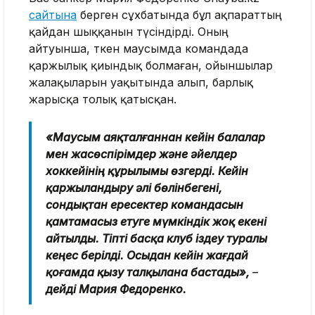
сайтына
берген сұхбатында бұл ақпараттың
қайдан шыққанын түсіндірді. Оның
айтуынша, өткен маусымда командада
қаржылық қиындық болмаған, ойыншылар
жалақыларын уақытында алып, барлық
жарысқа толық қатысқан.
«Маусым аяқталғаннан кейін балалар
мен жасөспірімдер және әйелдер
хоккейінің құрылымы өзгерді. Кейін
қаржыландыру әлі бөлінбегені,
сондықтан ересектер командасын
қамтамасыз етуге мүмкіндік жоқ екені
айтылды. Тіпті басқа клуб іздеу туралы
кеңес берілді. Осыдан кейін жағдай
қоғамда қызу талқылана бастады»,
–
дейді Мария Федоренко.