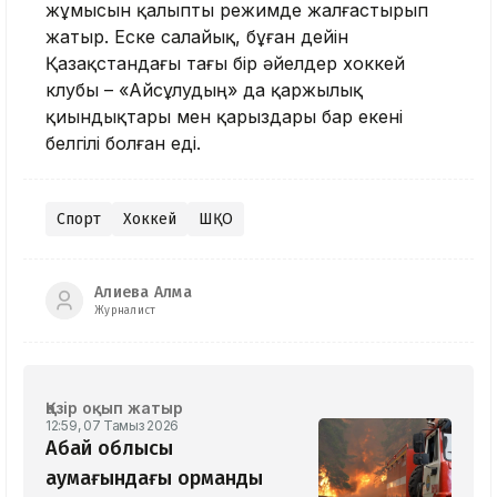
жұмысын қалыпты режимде жалғастырып
жатыр. Еске салайық, бұған дейін
Қазақстандағы тағы бір әйелдер хоккей
клубы – «Айсұлудың» да қаржылық
қиындықтары мен қарыздары бар екені
белгілі болған еді.
Спорт
Хоккей
ШҚО
Алиева Алма
Журналист
Қазір оқып жатыр
12:59, 07 Тамыз 2026
Абай облысы
аумағындағы орманды