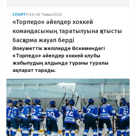
СПОРТ
11:44, 06 Тамыз 2026
«Торпедо» әйелдер хоккей
командасының таратылуына қатысты
басқарма жауап берді
Әлеуметтік желілерде Өскемендегі
«Торпедо» әйелдер хоккей клубы
жабылудың алдында тұрғаны туралы
ақпарат тарады.