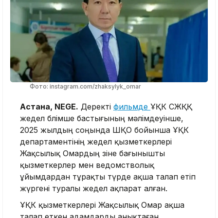
Фото: instagram.com/zhaksylyk_omar
Астана, NEGE.
Деректі
фильмде
ҰҚК СЖҚҚ
жедел бөлімше бастығының мәлімдеуінше,
2025 жылдың соңында ШҚО бойынша ҰҚК
департаментінің жедел қызметкерлері
Жақсылық Омардың өзіне бағынышты
қызметкерлер мен ведомстволық
ұйымдардан тұрақты түрде ақша талап етіп
жүргені туралы жедел ақпарат алған.
ҰҚК қызметкерлері Жақсылық Омар ақша
талап еткен адамдарды анықтаған.