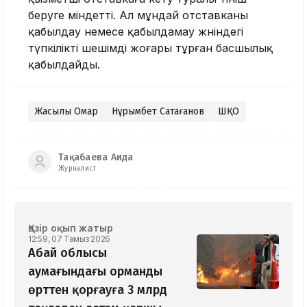
беруге міндетті. Ал мұндай отставканы
қабылдау немесе қабылдамау жөніндегі
түпкілікті шешімді жоғары тұрған басшылық
қабылдайды.
Жақсылық Омар
Нұрымбет Сақтағанов
ШҚО
Тақабаева Аида
Журналист
Қазір оқып жатыр
12:59, 07 Тамыз 2026
Абай облысы
аумағындағы орманды
өрттен қорғауға 3 млрд