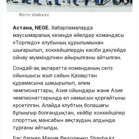
Фото: shaiba.kz
Астана, NEGE.
Хабарламаларда
маусымаралық кезеңде әйелдер командасы
«Торпедо» клубының құрылымынан
шығарылып, хоккейшілердің кәсіби деңгейде
ойнау мүмкіндігінен айырылғаны айтылған.
Сондай-ақ ақпаратта команданың сегіз
ойыншысы жыл сайын Қазақстан
құрамасына шақырылып, әлем
чемпионаттары, Азия ойындары және Азия
чемпионаттарында ел намысын қорғайтыны
көрсетілген. Алайда клубтың болашағы
бұлыңғыр болғандықтан, кейбір хоккейшілер
спорттық мансабын аяқтаудың алдында
тұрғаны айтылды.
Бас бапкер Мария Федоренко Shayba.kz