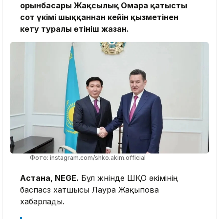
орынбасары Жақсылық Омарға қатысты
сот үкімі шыққаннан кейін қызметінен
кету туралы өтініш жазған.
Фото: instagram.com/shko.akim.official
Астана, NEGE.
Бұл жөнінде ШҚО әкімінің
баспасөз хатшысы Лаура Жақыпова
хабарлады.