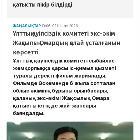
қатысты пікір білдірді
ЖАҢАЛЫҚТАР
13:06, 01 Шілде 2026
Ұлттық қауіпсіздік комитеті экс-әкім
Жақсылық Омардың қалай ұсталғанын
көрсетті
Ұлттық қауіпсіздік комитеті сыбайлас
жемқорлыққа қарсы іс-қимыл қызметі
туралы деректі фильм жариялады.
Фильмде Өскеменде 6 жылға сотталған
облыс әкімінің бұрынғы орынбасары,
қаланың экс-әкімі Жақсылық Омарға
қатысты істің де жай-жапсары
баяндалды.