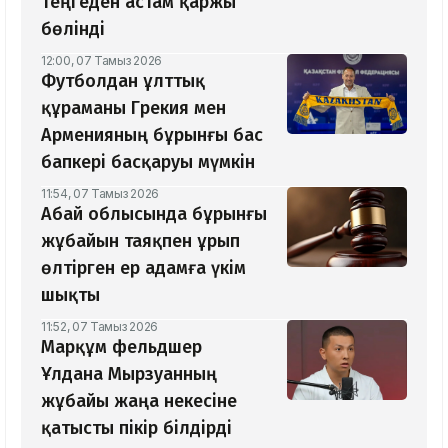
теңгеден астам қаржы
бөлінді
12:00, 07 Тамыз 2026
Футболдан ұлттық
құраманы Грекия мен
Арменияның бұрынғы бас
бапкері басқаруы мүмкін
11:54, 07 Тамыз 2026
Абай облысында бұрынғы
жұбайын таяқпен ұрып
өлтірген ер адамға үкім
шықты
11:52, 07 Тамыз 2026
Марқұм фельдшер
Ұлдана Мырзуанның
жұбайы жаңа некесіне
қатысты пікір білдірді