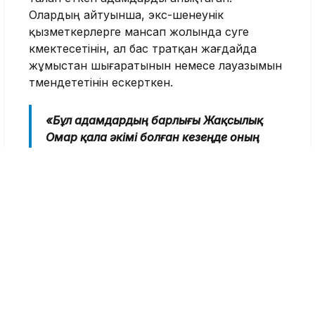
Олардың айтуынша, экс-шенеунік
қызметкерлерге мансап жолында өсуге
көмектесетінін, ал бас тратқан жағдайда
жұмыстан шығаратынын немесе лауазымын
төмендететінін ескерткен.
«Бұл адамдардың барлығы Жақсылық
Омар қала әкімі болған кезеңде оның
қарамағында жұмыс істеген. 2026
жылғы 4 ақпанда Омардың ақша алу
схемасын құжаттау және анықтау
мақсатында ақшаның бір бөлігі берілді.
Тінту іс-шаралары барысында оның
Өскемен қаласындағы жеке тұрғын
үйінен ақша қаражаты тәркіленді», –
дейді ҰҚК өкілі.