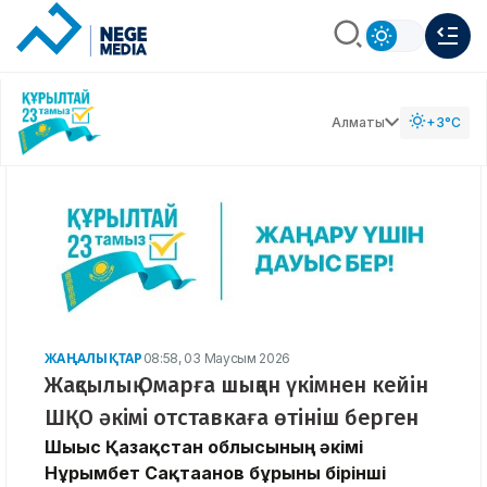
Алматы
+3°C
ЖАҢАЛЫҚТАР
08:58, 03 Маусым 2026
Жақсылық Омарға шыққан үкімнен кейін
ШҚО әкімі отставкаға өтініш берген
Шығыс Қазақстан облысының әкімі
Нұрымбет Сақтағанов бұрынғы бірінші