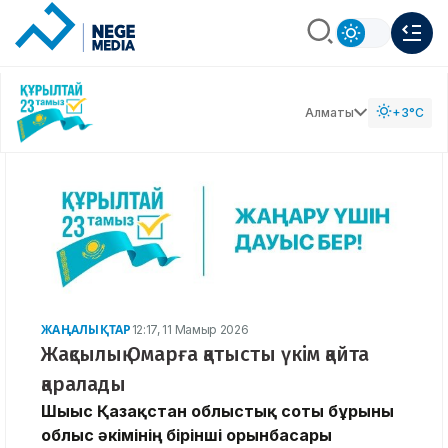
Алматы
+3°C
ЖАҢАЛЫҚТАР
12:17, 11 Мамыр 2026
Жақсылық Омарға қатысты үкім қайта
қаралады
Шығыс Қазақстан облыстық соты бұрынғы
облыс әкімінің бірінші орынбасары