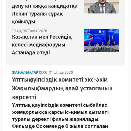
депутаттыққа кандидатқа
Ленин туралы сұрақ
қойылды
19:40, 05 Тамыз 2026
Қазақстан мен Ресейдің
келесі медиафорумы
Астанада өтеді
ЖАҢАЛЫҚТАР
13:06, 01 Шілде 2026
Ұлттық қауіпсіздік комитеті экс-әкім
Жақсылық Омардың қалай ұсталғанын
көрсетті
Ұлттық қауіпсіздік комитеті сыбайлас
жемқорлыққа қарсы іс-қимыл қызметі
туралы деректі фильм жариялады.
Фильмде Өскеменде 6 жылға сотталған