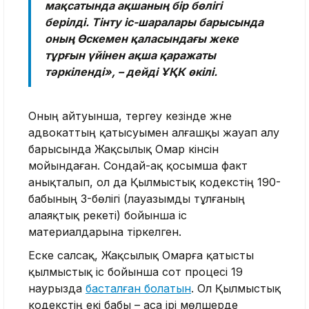
мақсатында ақшаның бір бөлігі
берілді. Тінту іс-шаралары барысында
оның Өскемен қаласындағы жеке
тұрғын үйінен ақша қаражаты
тәркіленді», – дейді ҰҚК өкілі.
Оның айтуынша, тергеу кезінде және
адвокаттың қатысуымен алғашқы жауап алу
барысында Жақсылық Омар кінәсін
мойындаған. Сондай-ақ қосымша факт
анықталып, ол да Қылмыстық кодекстің 190-
бабының 3-бөлігі (лауазымды тұлғаның
алаяқтық әрекеті) бойынша іс
материалдарына тіркелген.
Еске салсақ, Жақсылық Омарға қатысты
қылмыстық іс бойынша сот процесі 19
наурызда
басталған болатын
. Ол Қылмыстық
кодекстің екі бабы – аса ірі мөлшерде