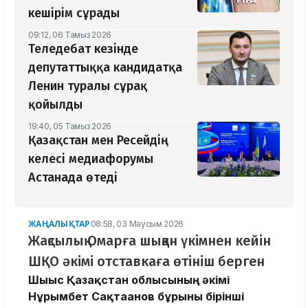
кешірім сұрады
09:12, 06 Тамыз 2026
Теледебат кезінде
депутаттыққа кандидатқа
Ленин туралы сұрақ
қойылды
19:40, 05 Тамыз 2026
Қазақстан мен Ресейдің
келесі медиафорумы
Астанада өтеді
ЖАҢАЛЫҚТАР
08:58, 03 Маусым 2026
Жақсылық Омарға шыққан үкімнен кейін
ШҚО әкімі отставкаға өтініш берген
Шығыс Қазақстан облысының әкімі
Нұрымбет Сақтағанов бұрынғы бірінші