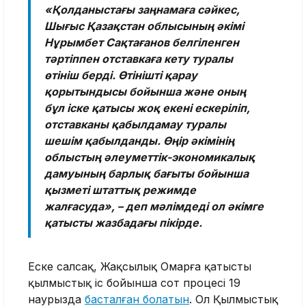
«Қолданыстағы заңнамаға сәйкес,
Шығыс Қазақстан облысының әкімі
Нұрымбет Сақтағанов белгіленген
тәртіппен отставкаға кету туралы
өтініш берді. Өтінішті қарау
қорытындысы бойынша және оның
бұл іске қатысы жоқ екені ескеріліп,
отставканы қабылдамау туралы
шешім қабылданды. Өңір әкімінің
облыстың әлеуметтік-экономикалық
дамуының барлық бағыты бойынша
қызметі штаттық режимде
жалғасуда», – деп мәлімдеді ол әкімге
қатысты жазбадағы пікірде.
Еске салсақ, Жақсылық Омарға қатысты
қылмыстық іс бойынша сот процесі 19
наурызда
басталған болатын
. Ол Қылмыстық