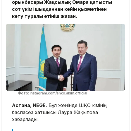
орынбасары Жақсылық Омарға қатысты
сот үкімі шыққаннан кейін қызметінен
кету туралы өтініш жазған.
Фото: instagram.com/shko.akim.official
Астана, NEGE.
Бұл жөнінде ШҚО әкімінің
баспасөз хатшысы Лаура Жақыпова
хабарлады.