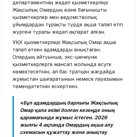
департаментінің жедел қызметкерлері
Жақсылық Омардың өзіне бағынышты
қызметкерлер мен ведомстволық
ұйымдардан тұрақты түрде ақша талап етіп
жүргені туралы жедел ақпарат алған.
ҰҚК қызметкерлері Жақсылық Омар ақша
талап еткен адамдарды анықтаған.
Олардың айтуынша, экс-шенеунік
қызметкерлерге мансап жолында өсуге
көмектесетінін, ал бас тратқан жағдайда
жұмыстан шығаратынын немесе лауазымын
төмендететінін ескерткен.
«Бұл адамдардың барлығы Жақсылық
Омар қала әкімі болған кезеңде оның
қарамағында жұмыс істеген. 2026
жылғы 4 ақпанда Омардың ақша алу
схемасын құжаттау және анықтау