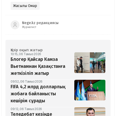
Жақсылық Омар
Nege.kz редакциясы
Журналист
Қазір оқып жатыр
10:15, 06 Тамыз 2026
Блогер Қайсар Камза
Вьетнамнан Қазақстанға
жеткізіліп жатыр
09:52, 06 Тамыз 2026
FIFA 4,2 млрд долларлық
жобаға байланысты
кешірім сұрады
09:12, 06 Тамыз 2026
Теледебат кезінде