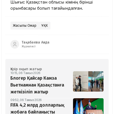
Шығыс Қазақстан облысы әкімінің бірінші
орынбасары болып тағайындалған.
Жақсылық Омар
ҰҚК
Тақабаева Аида
Журналист
Қазір оқып жатыр
10:15, 06 Тамыз 2026
Блогер Қайсар Камза
Вьетнамнан Қазақстанға
жеткізіліп жатыр
09:52, 06 Тамыз 2026
FIFA 4,2 млрд долларлық
жобаға байланысты