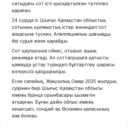
сатыдағы сот істі қысқартылған тәртіппен
қараған.
24 сәуірде іс Шығыс Қазақстан облыстық
сотының қылмыстық істер жөніндегі сот
алқасына түскен. Апелляциялық шағымды
бір судья жеке қарайды.
Сот қаулысына сәйкес, отырыс ашық
режимде өтеді. Ал сотталушыға қатысты
қамауда ұстау түріндегі бұлтартпау шарасы
өзгеріссіз қалдырылды.
Еске салайық, Жақсылық Омар 2025 жылдың
сәуірінен бері Шығыс Қазақстан облысы
әкімінің бірінші орынбасары қызметін
атқарған. Бұған дейін облыс әкімінің
кеңесшісі, сондай-ақ Өскемен қаласының
әкімі болған.