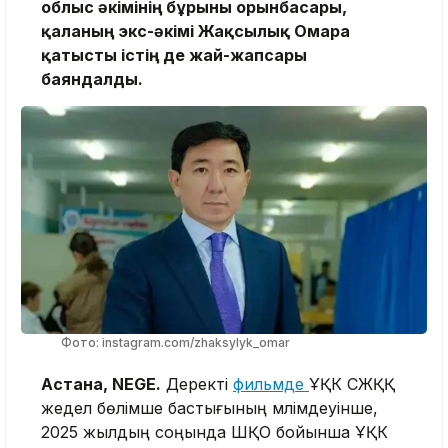
облыс әкімінің бұрынғы орынбасары,
қаланың экс-әкімі Жақсылық Омарға
қатысты істің де жай-жапсары
баяндалды.
Фото: instagram.com/zhaksylyk_omar
Астана, NEGE.
Деректі
фильмде
ҰҚК СЖҚҚ
жедел бөлімше бастығының мәлімдеуінше,
2025 жылдың соңында ШҚО бойынша ҰҚК