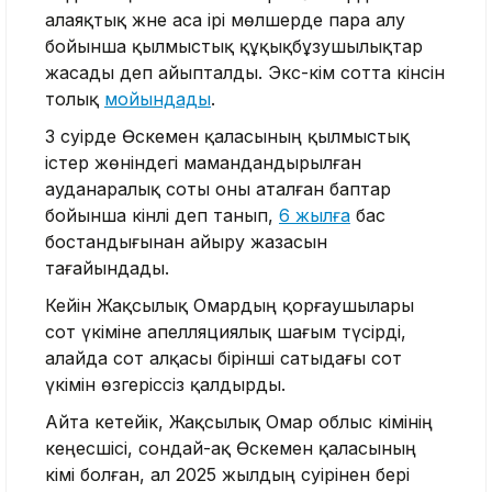
алаяқтық және аса ірі мөлшерде пара алу
бойынша қылмыстық құқықбұзушылықтар
жасады деп айыпталды. Экс-әкім сотта кінәсін
толық
мойындады
.
3 сәуірде Өскемен қаласының қылмыстық
істер жөніндегі мамандандырылған
ауданаралық соты оны аталған баптар
бойынша кінәлі деп танып,
6 жылға
бас
бостандығынан айыру жазасын
тағайындады.
Кейін Жақсылық Омардың қорғаушылары
сот үкіміне апелляциялық шағым түсірді,
алайда сот алқасы бірінші сатыдағы сот
үкімін өзгеріссіз қалдырды.
Айта кетейік, Жақсылық Омар облыс әкімінің
кеңесшісі, сондай-ақ Өскемен қаласының
әкімі болған, ал 2025 жылдың сәуірінен бері