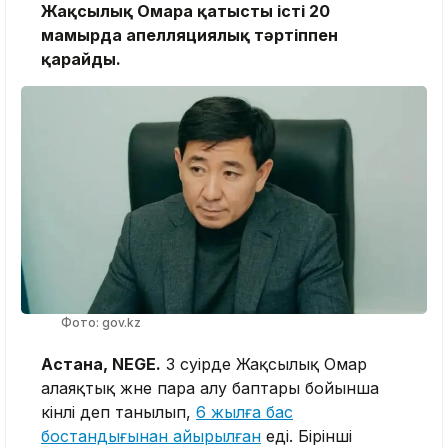
Жақсылық Омарға қатысты істі 20
мамырда апелляциялық тәртіппен
қарайды.
Фото: gov.kz
Астана, NEGE.
3 сәуірде Жақсылық Омар
алаяқтық және пара алу баптары бойынша
кінәлі деп танылып,
6 жылға бас
бостандығынан айырылған
еді. Бірінші