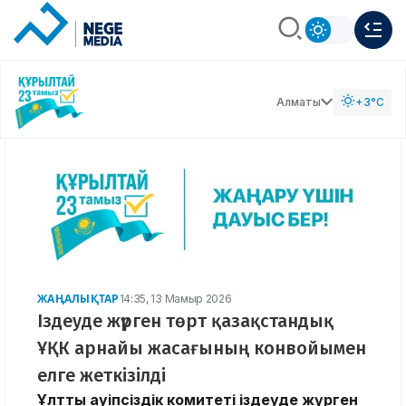
Алматы
+3°C
ЖАҢАЛЫҚТАР
14:35, 13 Мамыр 2026
Іздеуде жүрген төрт қазақстандық
ҰҚК арнайы жасағының конвойымен
елге жеткізілді
Ұлттық қауіпсіздік комитеті іздеуде жүрген