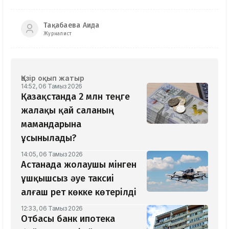
Тақабаева Аида
Журналист
Қазір оқып жатыр
14:52, 06 Тамыз 2026
Қазақстанда 2 млн теңге
жалақы қай саланың
мамандарына
ұсынылады?
14:05, 06 Тамыз 2026
Астанада жолаушы мінген
ұшқышсыз әуе таксиі
алғаш рет көкке көтерілді
12:33, 06 Тамыз 2026
Отбасы банк ипотека