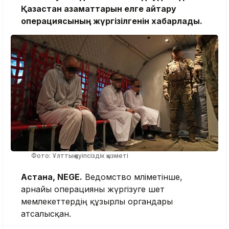
Қазақстан азаматтарын елге қайтару
операциясының жүргізілгенін хабарлады.
Фото: Ұлттық қауіпсіздік қызметі
Астана, NEGE.
Ведомство мәліметінше,
арнайы операцияны жүргізуге шет
мемлекеттердің құзырлы органдары
атсалысқан.