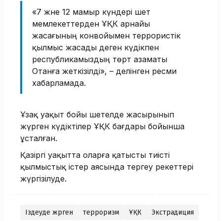
«7 және 12 мамыр күндері шет
мемлекеттерден ҰҚК арнайы
жасағының конвойымен террористік
қылмыс жасады деген күдікпен
республикамыздың төрт азаматы
Отанға жеткізілді», – делінген ресми
хабарламада.
Ұзақ уақыт бойы шетелде жасырынып
жүрген күдіктілер ҰҚК бағдары бойынша
ұсталған.
Қазіргі уақытта оларға қатысты тиісті
қылмыстық істер аясында тергеу әрекеттері
жүргізілуде.
Іздеуде жүрген
терроризм
ҰҚК
Экстрадиция