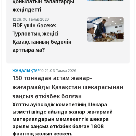
қойылатын талаптарды
жеңілдетті
12:28, 06 Тамыз 2026
​FIDE үшін бәсеке:
Турловтың жеңісі
Қазақстанның беделін
арттыра ма?
ЖАҢАЛЫҚТАР
10:22, 03 Тамыз 2026
150 тоннадан астам жанар-
жағармайды Қазақстан шекарасынан
заңсыз өткізбек болған
Ұлттық қауіпсіздік комитетінің Шекара
қызметі шілде айында жанар-жағармай
материалдарын мемлекеттік шекара
арқылы заңсыз өткізбек болған 1 808
фактінің жолын кескен.