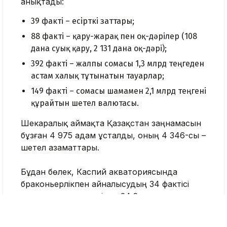
анықтады:
39 факті – есірткі заттары;
88 факті – қару-жарақ пен оқ-дәрілер (108
дана суық қару, 2 131 дана оқ-дәрі);
392 факті – жалпы сомасы 1,3 млрд теңгеден
астам халық тұтынатын тауарлар;
149 факті – сомасы шамамен 2,1 млрд теңгені
құрайтын шетел валютасы.
Шекаралық аймақта Қазақстан заңнамасын
бұзған 4 975 адам ұсталды, оның 4 346-сы –
шетел азаматтары.
Бұдан бөлек, Каспий акваториясында
браконьерлікпен айналысудың 34 фактісі
анықталып, нәтижесінде 24,6 км
браконьерлік құрал, сондай-ақ 103 дана (580
кг) бекіре тұқымдас балық тәркіленді.