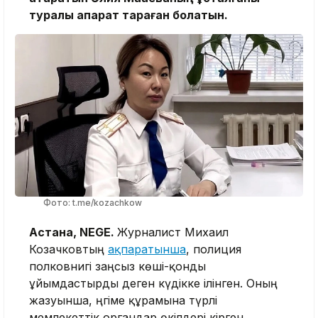
туралы ақпарат тараған болатын.
Фото: t.me/kozachkow
Астана, NEGE.
Журналист Михаил
Козачковтың
ақпаратынша
, полиция
полковнигі заңсыз көші-қонды
ұйымдастырды деген күдікке ілінген. Оның
жазуынша, әңгіме құрамына түрлі
мемлекеттік органдар өкілдері кірген