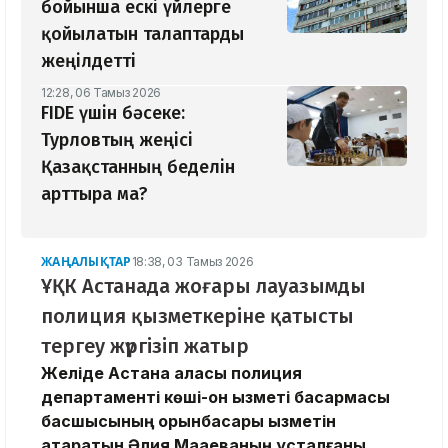
бойынша ескі үйлерге
қойылатын талаптарды
жеңілдетті
12:28, 06 Тамыз 2026
​FIDE үшін бәсеке:
Турловтың жеңісі
Қазақстанның беделін
арттыра ма?
ЖАҢАЛЫҚТАР
18:38, 03 Тамыз 2026
ҰҚК Астанада жоғары лауазымды
полиция қызметкеріне қатысты
тергеу жүргізіп жатыр
Желіде Астана қаласы полиция
департаменті көші-қон қызметі басқармасы
басшысының орынбасары қызметін
атқаратын Әлия Мақаеваның ұсталғаны