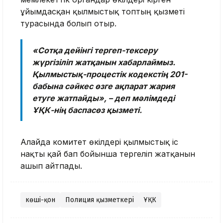
ұйымдасқан қылмыстық топтың қызметі
турасында болып отыр.
«Сотқа дейінгі тергеп-тексеру
жүргізіліп жатқанын хабарлаймыз.
Қылмыстық-процестік кодекстің 201-
бабына сәйкес өзге ақпарат жария
етуге жатпайды», – деп мәлімдеді
ҰҚК-нің баспасөз қызметі.
Алайда комитет өкілдері қылмыстық іс
нақты қай бап бойынша тергеліп жатқанын
ашып айтпады.
көші-қон
Полиция қызметкері
ҰҚК