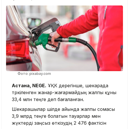
Фото: pixabay.com
Астана, NEGE.
ҰҚК дерегінше, шекарада
тәркіленген жанар-жағармайдың жалпы құны
33,4 млн теңге деп бағаланған.
Шекарашылар шілде айында жалпы сомасы
3,9 млрд теңге болатын тауарлар мен
жүктерді заңсыз өткізудің 2 476 фактісін