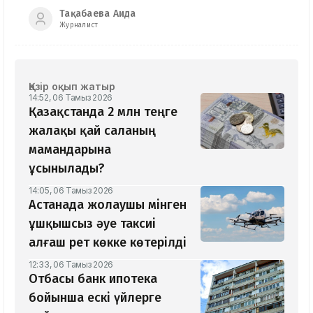
Тақабаева Аида
Журналист
Қазір оқып жатыр
14:52, 06 Тамыз 2026
Қазақстанда 2 млн теңге
жалақы қай саланың
мамандарына
ұсынылады?
14:05, 06 Тамыз 2026
Астанада жолаушы мінген
ұшқышсыз әуе таксиі
алғаш рет көкке көтерілді
12:33, 06 Тамыз 2026
Отбасы банк ипотека
бойынша ескі үйлерге