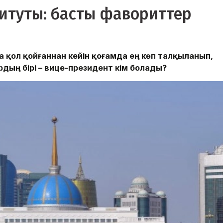
итуты: басты фавориттер
 қол қойғаннан кейін қоғамда ең көп талқыланып,
рдың бірі – вице-президент кім болады?