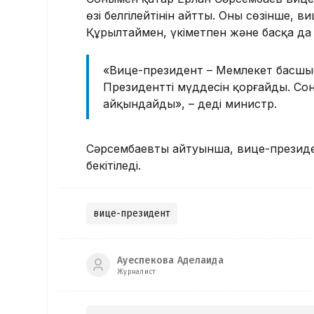
өзі белгілейтінін айтты. Оның сөзінше
Құрылтаймен, үкіметпен және басқа да
«Вице-президент – Мемлекет басшыс
Президенттің мүддесін қорғайды. Сонд
айқындайды», – деді министр.
Сәрсембаевтың айтуынша, вице-президе
бекітіледі.
вице-президент
Ауеспекова Аделаида
Журналист