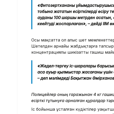
«Фитозертхананың ұйымдастырушысы 
тобына жататын есірткілерді өсіру 
ауданы 100 шаршы метрден асатын, 
кеңейтуді жоспарлаған», – дейді ІІМ өк
Осы мақсатта ол алыс шет мемлекеттер
Шетелден арнайы жабдықтарға тапсырыс
концентрациялы шикізатты гашиш майына
«Жедел-тергеу іс-шаралары барысы
аса ауыр қылмыстар жасағаны үшін б
– деп мәлімдеді Бақытжан Әмірханов
Полицейлер оның гаражынан 4 кг гашиш,
есірткі тұтынуға арналған құралдар тәр
Іс бойынша ұсталған күдіктілер уақыт