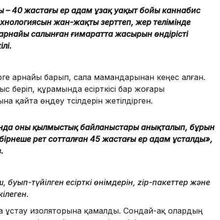
– 40 жастағы ер адам ұзақ уақыт бойы каннабис
технологиясын жан-жақты зерттеп, жер телімінде
арнайы салынған ғимаратта жасырын өндірісті
ілі.
ге арнайы барып, сала мамандарынан кеңес алған.
 беріп, құрамында есірткісі бар жоғары
 қайта өңдеу тәсілдерін жетілдірген.
нда оның қылмыстық байланыстары анықталып, бұрын
ірнеше рет сотталған 45 жастағы ер адам ұсталды»,
.
 буып-түйілген есірткі өнімдерін, zip-пакеттер және
кілеген.
ша ұстау изоляторына қамалды. Сондай-ақ олардың