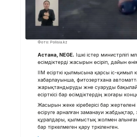
Фото: Polisia.kz
Астана, NEGE.
Ішкі істер министрлігі м
өсімдіктерді жасырын өсіріп, дайын өні
ІІМ есірткі қылмысына қарсы іс-қимыл
хабарлауынша, фитозертхана автоматт
жарықтандыруды және суаруды бақылай
есірткісі бар өсімдіктердің жоғары кон
Жасырын жеке кіреберісі бар жертөлені 
өсіруге арналған заманауи жабдықтар,
құралдары, қылмыстық жолмен алынған 3
бар тіркелмеген қару тәркіленген.