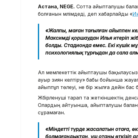
Астана, NEGE.
Сотта айыпталушы балан
болғанын мәлімдеді, деп хабарлайды «
И
«Жалпы, маған тағылған айыппен келі
Максимді қоршаудан Илья итеріп жібер
болды. Стадионда емес. Екі күшік 
психологиялық тұрғыдан да сала алма
Ал мемлекеттік айыптаушы бақылаусыз
ауыр зиян келтiру»
бабы бойынша жауапқ
айыппұл төлеуі, не бір жылға дейін ба
Жәбірленуші тарап та жеткіншектің денс
Олардың айтуынша, айыпталушы баланың
сұрамаған.
«Міндетті түрде жасалатын отаға, өк
болмағандықтан, үш отаны өткізіп ал