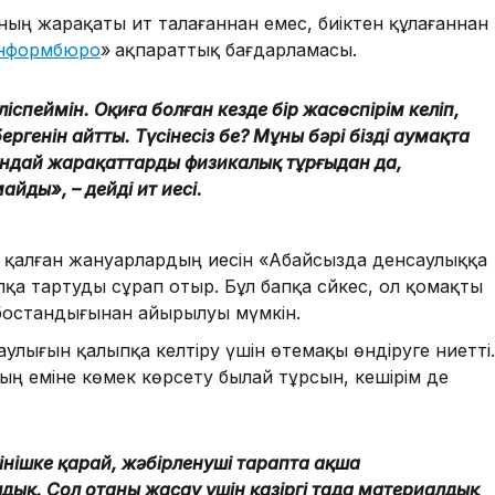
ың жарақаты ит талағаннан емес, биіктен құлағаннан
нформбюро
»
ақпараттық бағдарламасы.
спеймін. Оқиға болған кезде бір жасөспірім келіп,
генін айтты. Түсінесіз бе? Мұның бәрі біздің аумақта
мұндай жарақаттарды физикалық тұрғыдан да,
йды», – дейді ит иесі.
 қалған жануарлардың иесін «Абайсызда денсаулыққа
а тартуды сұрап отыр. Бұл бапқа сәйкес, ол қомақты
с бостандығынан айырылуы мүмкін.
аулығын қалыпқа келтіру үшін өтемақы өндіруге ниетті.
 еміне көмек көрсету былай тұрсын, кешірім де
інішке қарай, жәбірленуші тарапта ақша
дық. Сол отаны жасау үшін қазіргі таңда материалдық