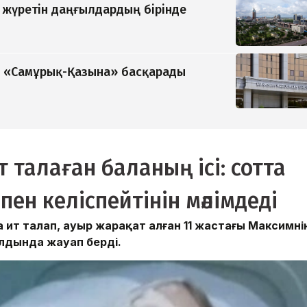
п жүретін даңғылдардың бірінде
ді «Самұрық-Қазына» басқарады
талаған баланың ісі: сотта
ен келіспейтінін мәлімдеді
т талап, ауыр жарақат алған 11 жастағы Максимні
алдында жауап берді.