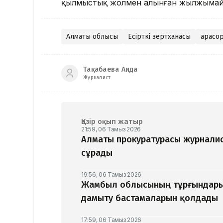
қылмыстық жолмен алынған жылжымайты
Алматы облысы
Есірткі зертханасы
Қарасо
Тақабаева Аида
Журналист
Қазір оқып жатыр
21:59, 06 Тамыз 2026
Алматы прокуратурасы журналис
сұрады
19:56, 06 Тамыз 2026
Жамбыл облысының тұрғындары
дамыту бастамаларын қолдады
17:59, 06 Тамыз 2026