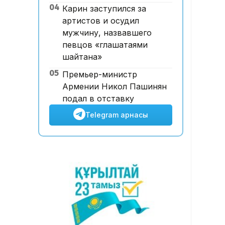
04
Карин заступился за
ұшқышсыз әуе таксиі алғаш
артистов и осудил
рет көкке көтерілді
мужчину, назвавшего
певцов «глашатаями
шайтана»
05
Премьер-министр
Армении Никол Пашинян
подал в отставку
Telegram арнасы