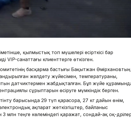
әліметінше, қылмыстық топ мүшелері есірткісі бар
мді VIP-санаттағы клиенттерге өткізген.
 комитетінің басқарма бастығы Бақытжан Әмірхановтың
андырылған желдету жүйесімен, температураны,
тын датчиктермен жабдықталған. Бұл жүйе құрамынд
центрациялы сұрыптарын өсіруге мүмкіндік берген.
тінту барысында 29 түп қарасора, 27 кг дайын өнім,
 электрондық ақпарат жеткізгіштер, байланыс
 млн теңге көлеміндегі қаражат, сондай-ақ оқ-дәрілер