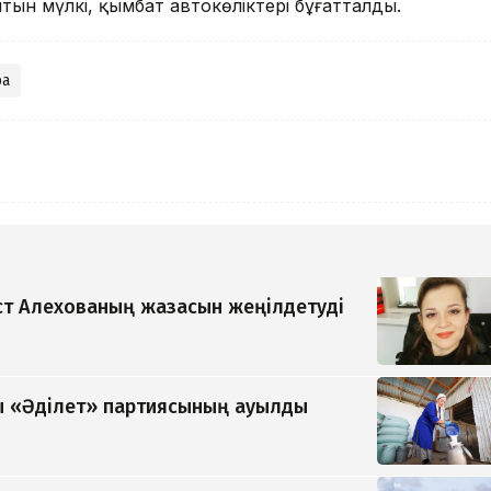
н мүлкі, қымбат автокөліктері бұғатталды.
ра
т Алехованың жазасын жеңілдетуді
 «Әділет» партиясының ауылды