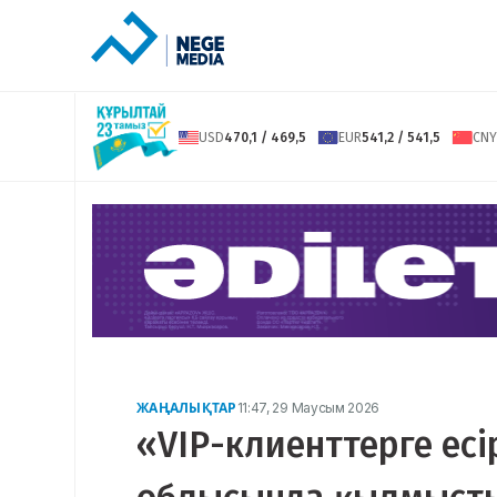
USD
470,1 / 469,5
EUR
541,2 / 541,5
CNY
ЖАҢАЛЫҚТАР
11:47, 29 Маусым 2026
«VIP-клиенттерге есір