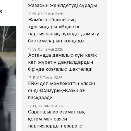
жазасын жеңілдетуді сұрады
қ
19:56, 06 Тамыз 2026
Жамбыл облысының
тұрғындары «Әділет»
партиясының ауылды дамыту
бастамаларын қолдады
17:59, 06 Тамыз 2026
Астанада демалыс күні көлік
көп жүретін даңғылдардың
бірінде қозғалыс шектеледі
17:15, 06 Тамыз 2026
ERG-дегі мемлекеттің үлесін
енді «Самұрық-Қазына»
басқарады
17:13, 06 Тамыз 2026
Сарапшылар азаматтық
қоғам мен саяси
партиялардың өзара іс-