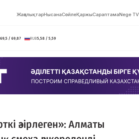
Жаңалықтар
Нысана
Сөйлe
Қаржы
Сараптама
Nege TV
69,5 / 69,87
RUB
5,58 / 5,59
ткі әзірлеген»: Алматы