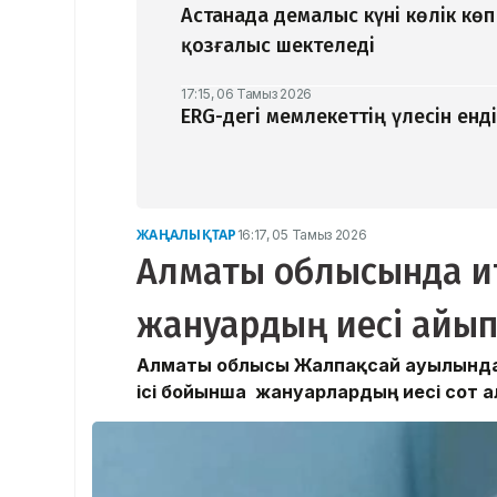
Астанада демалыс күні көлік кө
қозғалыс шектеледі
17:15, 06 Тамыз 2026
ERG-дегі мемлекеттің үлесін ен
ЖАҢАЛЫҚТАР
16:17, 05 Тамыз 2026
Алматы облысында ит 
жануардың иесі айыпп
Алматы облысы Жалпақсай ауылында и
ісі бойынша жануарлардың иесі сот 