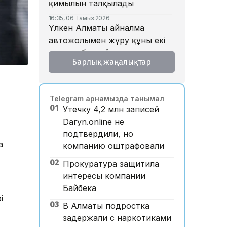
қимылын талқылады
16:35, 06 Тамыз 2026
Үлкен Алматы айналма
автожолымен жүру құны екі
есе қымбаттайды
Барлық жаңалықтар
16:32, 06 Тамыз 2026
Тойдағы тілек қандай болуы
керек? Этнограф дәстүрдің
Telegram арнамызда танымал
мәнін түсіндірді
01
Утечку 4,2 млн записей
16:26, 06 Тамыз 2026
Daryn.online не
«Уахабист емеспін»: Бекболат
подтвердили, но
Тілеухан діни ұстанымына
а
компанию оштрафовали
қатысты жауап берді
02
Прокуратура защитила
14:52, 06 Тамыз 2026
Қазақстанда 2 млн теңге
интересы компании
жалақы қай саланың
Байбека
і
мамандарына ұсынылады?
03
В Алматы подростка
14:05, 06 Тамыз 2026
задержали с наркотиками
Астанада жолаушы мінген