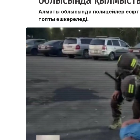
облысында қылмысты
Алматы облысында полицейлер есіртк
топты әшкереледі.