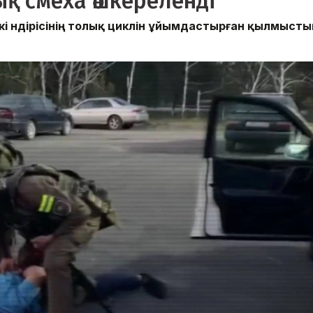
қ смеха әшкереленді
і өндірісінің толық циклін ұйымдастырған қылмысты