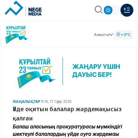
Алматы
+3°C
ЖАҢАЛЫҚТАР
11:14, 17 Сәуір 2025
Үйде оқитын балалар жәрдемақысыз
қалған
Балқаш қаласының прокуратурасы мүмкіндігі
шектеулі балалардың үйде оқуға жәрдемақы