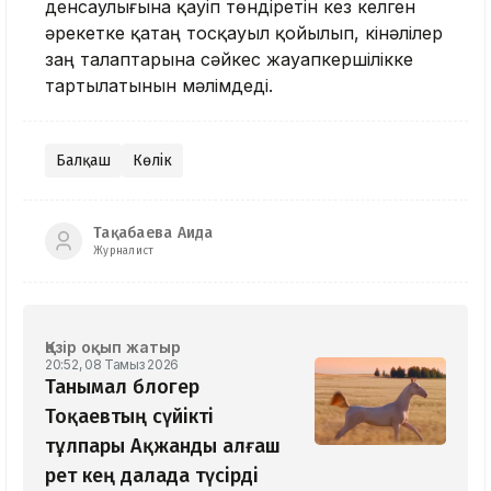
денсаулығына қауіп төндіретін кез келген
әрекетке қатаң тосқауыл қойылып, кінәлілер
заң талаптарына сәйкес жауапкершілікке
тартылатынын мәлімдеді.
Балқаш
Көлік
Тақабаева Аида
Журналист
Қазір оқып жатыр
20:52, 08 Тамыз 2026
Танымал блогер
Тоқаевтың сүйікті
тұлпары Ақжанды алғаш
рет кең далада түсірді