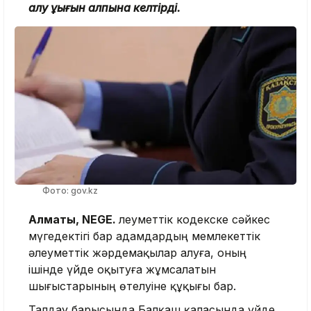
алу құқығын қалпына келтірді.
Фото: gov.kz
Алматы, NEGE.
Әлеуметтік кодекске сәйкес
мүгедектігі бар адамдардың мемлекеттік
әлеуметтік жәрдемақылар алуға, оның
ішінде үйде оқытуға жұмсалатын
шығыстарының өтелуіне құқығы бар.
Талдау барысында Балқаш қаласында үйде