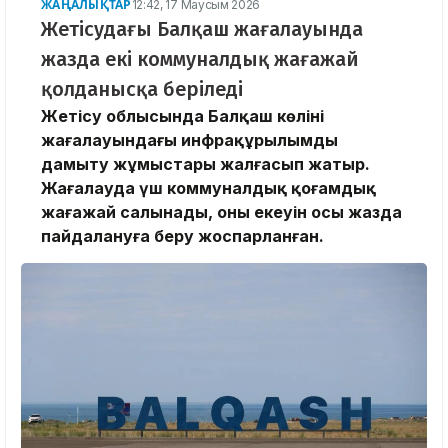
ЖАҢАЛЫҚТАР
12:42, 17 Маусым 2026
Жетісудағы Балқаш жағалауында
жазда екі коммуналдық жағажай
қолданысқа беріледі
Жетісу облысында Балқаш көлінің
жағалауындағы инфрақұрылымды
дамыту жұмыстары жалғасып жатыр.
Жағалауда үш коммуналдық қоғамдық
жағажай салынады, оның екеуін осы жазда
пайдалануға беру жоспарланған.