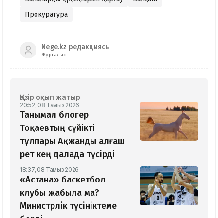
Прокуратура
Nege.kz редакциясы
Журналист
Қазір оқып жатыр
20:52, 08 Тамыз 2026
Танымал блогер
Тоқаевтың сүйікті
тұлпары Ақжанды алғаш
рет кең далада түсірді
18:37, 08 Тамыз 2026
«Астана» баскетбол
клубы жабыла ма?
Министрлік түсініктеме