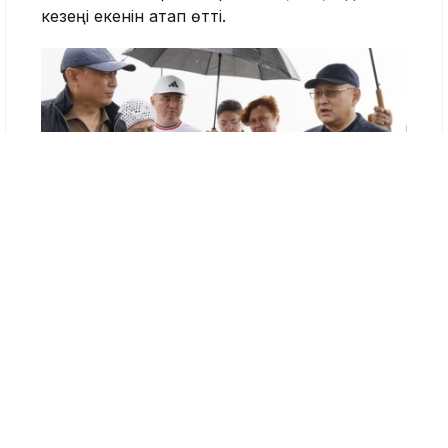
кезеңі екенін атап өтті.
Жетісу облысы әкімінің баспасөз қызметі
«Мемлекет басшысының тапсырмасын
іске асыру мақсатында Балқаш көлінің
жағалауындағы туризмді дамыту
бағытында бірқатар шаралар
қабылдадық. Алдымен бас жоспар мен