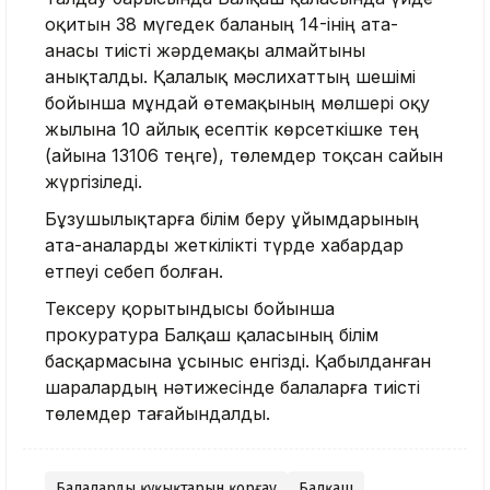
оқитын 38 мүгедек баланың 14-інің ата-
анасы тиісті жәрдемақы алмайтыны
анықталды. Қалалық мәслихаттың шешімі
бойынша мұндай өтемақының мөлшері оқу
жылына 10 айлық есептік көрсеткішке тең
(айына 13106 теңге), төлемдер тоқсан сайын
жүргізіледі.
Бұзушылықтарға білім беру ұйымдарының
ата-аналарды жеткілікті түрде хабардар
етпеуі себеп болған.
Тексеру қорытындысы бойынша
прокуратура Балқаш қаласының білім
басқармасына ұсыныс енгізді. Қабылданған
шаралардың нәтижесінде балаларға тиісті
төлемдер тағайындалды.
Балалардың құқықтарын қорғау
Балқаш