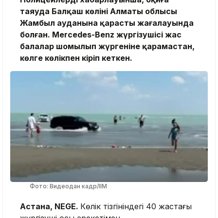
таяуда Балқаш көлінің Алматы облысы
Жамбыл ауданына қарасты жағалауында
болған. Mercedes-Benz жүргізушісі жас
балалар шомылып жүргеніне қарамастан,
көлге көлікпен кіріп кеткен.
Фото: Видеодан кадр/ІІМ
Астана, NEGE.
Көлік тізгініндегі 40 жастағы
жүргізуші осы әрекетімен