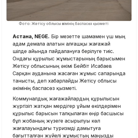
Фото: Жетісу облысы әкімінің баспасөз қызметі
Астана, NEGE.
Бір мезетте шамамен үш мың
адам демала алатын алғашқы жағажай
шілде айында пайдалануға берілуге тиіс.
Ондағы құрылыс жұмыстарының барысымен
Жетісу облысының әкімі Бейбіт Исабаев
Сарқан ауданына жасаған жұмыс сапарында
танысты, деп хабарлайды Жетісу облысы
әкімінің баспасөз қызметі.
Коммуналдық жағажайлардың құрылысын
жүргізіп жатқан мердігер ұйым өкілдерімен
құрылыс барысын талқылаған өңір басшысы
бұл жобаның жүзеге асырылуы көл
жағалауындағы туризмді дамытуға
бағытталған жүйелі жұмыстың маңызды