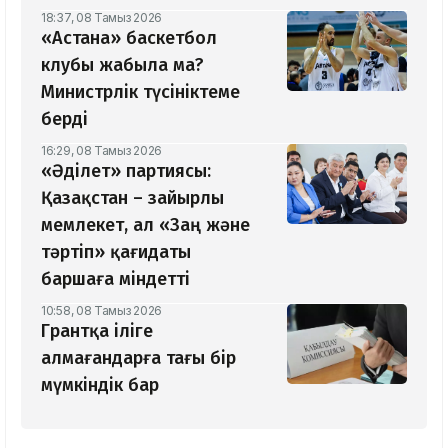
18:37, 08 Тамыз 2026
«Астана» баскетбол
клубы жабыла ма?
Министрлік түсініктеме
берді
16:29, 08 Тамыз 2026
«Әділет» партиясы:
Қазақстан – зайырлы
мемлекет, ал «Заң және
тәртіп» қағидаты
баршаға міндетті
10:58, 08 Тамыз 2026
Грантқа іліге
алмағандарға тағы бір
мүмкіндік бар