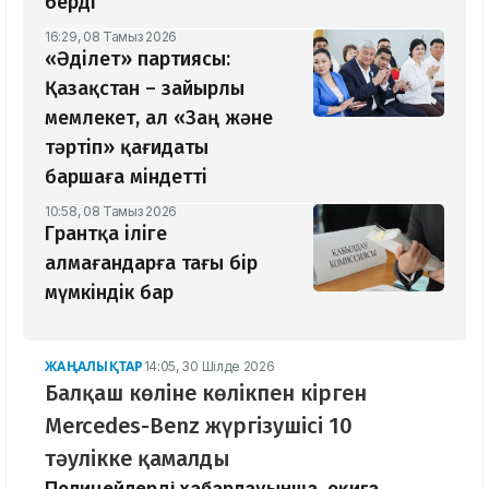
берді
16:29, 08 Тамыз 2026
«Әділет» партиясы:
Қазақстан – зайырлы
мемлекет, ал «Заң және
тәртіп» қағидаты
баршаға міндетті
10:58, 08 Тамыз 2026
Грантқа іліге
алмағандарға тағы бір
мүмкіндік бар
ЖАҢАЛЫҚТАР
14:05, 30 Шілде 2026
Балқаш көліне көлікпен кірген
Mercedes-Benz жүргізушісі 10
тәулікке қамалды
Полицейлердің хабарлауынша, оқиға