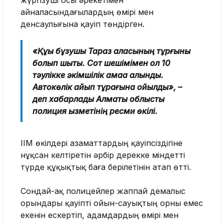
айналасындағылардың өмірі мен
денсаулығына қауіп төндірген.
«Құқық бұзушы Тараз қаласының тұрғыны
болып шықты. Сот шешімімен ол 10
тәулікке әкімшілік қамаққа алынды.
Автокөлік айып тұрағына қойылды», –
деп хабарлады Алматы облыстық
полиция қызметінің ресми өкілі.
ІІМ өкілдері азаматтардың қауіпсіздігіне
нұқсан келтіретін әрбір дерекке міндетті
түрде құқықтық баға берілетінін атап өтті.
Сондай-ақ полицейлер жаппай демалыс
орындары қауіпті ойын-сауықтың орны емес
екенін ескертіп, адамдардың өмірі мен