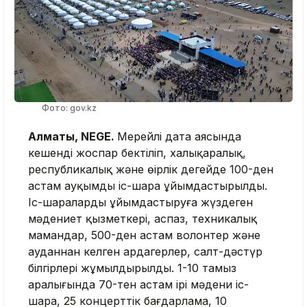
Фото: gov.kz
Алматы, NEGE.
Мерейлі дата аясында
кешенді жоспар бектіліп, халықаралық,
республикалық және өңірлік деңгейде 100-ден
астам ауқымды іс-шара ұйымдастырылды.
Іс-шараларды ұйымдастыруға жүздеген
мәдениет қызметкері, аспаз, техникалық
мамандар, 500-ден астам волонтер және
ауданнан келген ардагерлер, салт-дәстүр
білгірлері жұмылдырылды. 1-10 тамыз
аралығында 70-тен астам ірі мәдени іс-
шара, 25 концерттік бағдарлама, 10