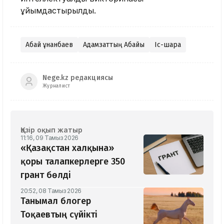
ұйымдастырылды.
Абай Құнанбаев
Адамзаттың Абайы
Іс-шара
Nege.kz редакциясы
Журналист
Қазір оқып жатыр
11:16, 09 Тамыз 2026
«Қазақстан халқына»
қоры талапкерлерге 350
грант бөлді
20:52, 08 Тамыз 2026
Танымал блогер
Тоқаевтың сүйікті