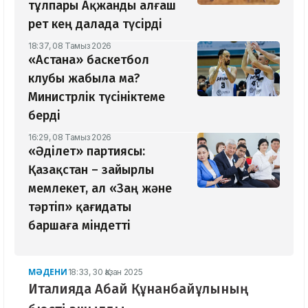
тұлпары Ақжанды алғаш
рет кең далада түсірді
18:37, 08 Тамыз 2026
«Астана» баскетбол
клубы жабыла ма?
Министрлік түсініктеме
берді
16:29, 08 Тамыз 2026
«Әділет» партиясы:
Қазақстан – зайырлы
мемлекет, ал «Заң және
тәртіп» қағидаты
баршаға міндетті
МӘДЕНИ
18:33, 30 Қазан 2025
Италияда Абай Құнанбайұлының