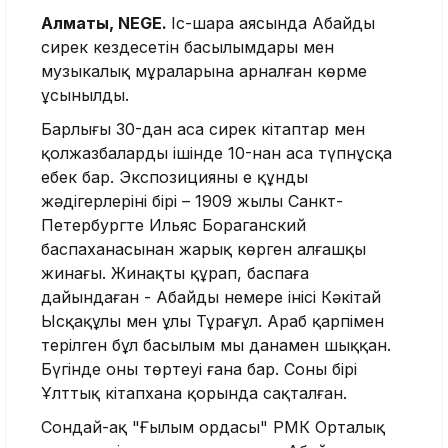
Алматы, NEGE.
Іс-шара аясында Абайдың
сирек кездесетін басылымдары мен
музыкалық мұраларына арналған көрме
ұсынылды.
Барлығы 30-дан аса сирек кітаптар мен
қолжазбалардың ішінде 10-нан аса түпнұсқа
еңбек бар. Экспозицияның ең құнды
жәдігерлерінің бірі – 1909 жылы Санкт-
Петербургте Ильяс Бораганский
баспаханасынан жарық көрген алғашқы
жинағы. Жинақты құрап, баспаға
дайындаған - Абайдың немере інісі Кәкітай
Ысқақұлы мен ұлы Тұрағұл. Араб қарпімен
терілген бұл басылым мың данамен шыққан.
Бүгінде оның төртеуі ғана бар. Соның бірі
Ұлттық кітапхана қорында сақталған.
Сондай-ақ "Ғылым ордасы" РМК Орталық