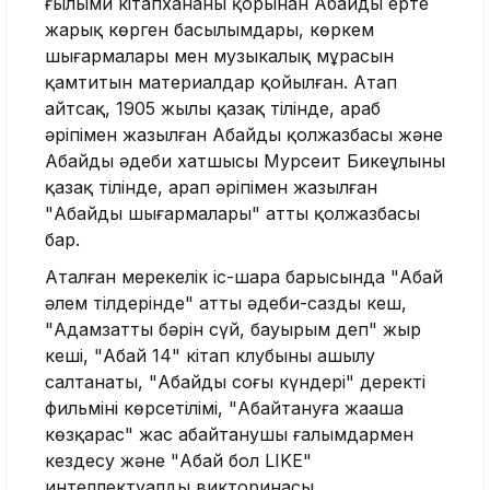
ғылыми кітапхананың қорынан Абайдың ерте
жарық көрген басылымдары, көркем
шығармалары мен музыкалық мұрасын
қамтитын материалдар қойылған. Атап
айтсақ, 1905 жылы қазақ тілінде, араб
әріпімен жазылған Абайдың қолжазбасы және
Абайдың әдеби хатшысы Мурсеит Бикеұлының
қазақ тілінде, арап әріпімен жазылған
"Абайдың шығармалары" атты қолжазбасы
бар.
Аталған мерекелік іс-шара барысында "Абай
әлем тілдерінде" атты әдеби-сазды кеш,
"Адамзаттың бәрін сүй, бауырым деп" жыр
кеші, "Абай 14" кітап клубының ашылу
салтанаты, "Абайдың соңғы күндері" деректі
фильмінің көрсетілімі, "Абайтануға жаңаша
көзқарас" жас абайтанушы ғалымдармен
кездесу және "Абай бол LIKE"
интеллектуалды викторинасы