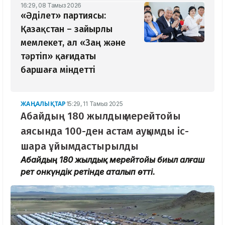
16:29, 08 Тамыз 2026
«Әділет» партиясы:
Қазақстан – зайырлы
мемлекет, ал «Заң және
тәртіп» қағидаты
баршаға міндетті
ЖАҢАЛЫҚТАР
15:29, 11 Тамыз 2025
Абайдың 180 жылдық мерейтойы
аясында 100-ден астам ауқымды іс-
шара ұйымдастырылды
Абайдың 180 жылдық мерейтойы биыл алғаш
рет онкүндік ретінде аталып өтті.