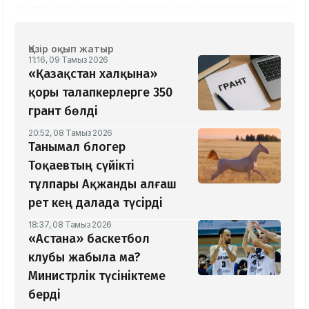
Қазір оқып жатыр
11:16, 09 Тамыз 2026
«Қазақстан халқына»
қоры талапкерлерге 350
грант бөлді
20:52, 08 Тамыз 2026
Танымал блогер
Тоқаевтың сүйікті
тұлпары Ақжанды алғаш
рет кең далада түсірді
18:37, 08 Тамыз 2026
«Астана» баскетбол
клубы жабыла ма?
Министрлік түсініктеме
берді