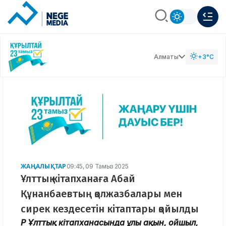
Алматы
+3°C
ЖАҢАЛЫҚТАР
09:45, 09 Тамыз 2025
Ұлттық кітапханаға Абай
Құнанбаевтың қолжазбалары мен
сирек кездесетін кітаптары қойылды
ҚР Ұлттық кітапханасында ұлы ақын, ойшыл,