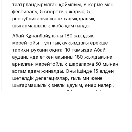
театрландырылған қойылым, 8 көрме мен
фестиваль, 5 спорттық жарыс, 5
республикалық және халықаралық
шығармашылық жоба қамтылды.
Абай Құнанбайұлының 180 жылдық
мерейтойы – ұлттық ауқымдағы ерекше
тарихи-рухани оқиға. 10 тамызда Абай
ауданында өткен ақынның 180 жылдығына
арналған мерейтойлық шараларға 50 мыңнан
астам адам жиналды. Оның ішінде 15 елден
шетелдік делегациялар, ғылыми және
шығармашылық зиялы қауым, өнер иелері,
жастар, туристер мен БАҚ өкілдері болды.
Абай ауданында 200-ден астам киіз үй
тігілді.