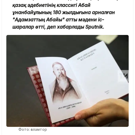
қазақ әдебиетінің классигі Абай
Құнанбайұлының 180 жылдығына арналған
"Адамзаттың Абайы" атты мәдени іс-
шаралар өтті, деп хабарлады Sputnik.
Фото: ғаламтор