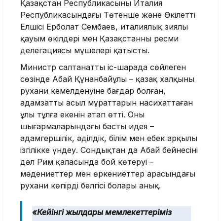
Қазақстан Республикасының Италия
Республикасындағы Төтенше және Өкілетті
Елшісі Ерболат Сембаев, италиялық зиялы
қауым өкілдері мен Қазақстанның ресми
делегациясы мүшелері қатысты.
Министр салтанатты іс-шарада сөйлеген
сөзінде Абай Құнанбайұлы – қазақ халқының
рухани кемелденуіне бағдар болған,
адамзаттың асыл мұраттарын насихаттаған
ұлы тұлға екенін атап өтті. Оның
шығармаларындағы басты идея –
адамгершілік, әділдік, білім мен еңбек арқылы
ізгілікке үндеу. Сондықтан да Абай бейнесінің
дәл Рим қаласында бой көтеруі –
мәдениеттер мен өркениеттер арасындағы
рухани көпірдің белгісі болары анық.
«Кейінгі жылдары мемлекеттеріміз