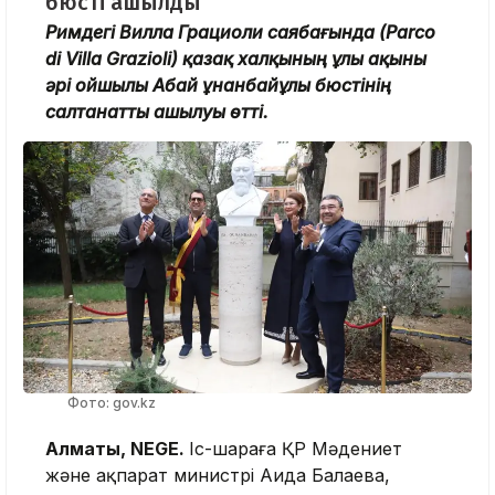
бюсті ашылды
Римдегі Вилла Грациоли саябағында (Parco
di Villa Grazioli) қазақ халқының ұлы ақыны
әрі ойшылы Абай Құнанбайұлы бюстінің
салтанатты ашылуы өтті.
Фото: gov.kz
Алматы, NEGE.
Іс-шараға ҚР Мәдениет
және ақпарат министрі Аида Балаева,