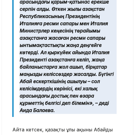
арасындағы қарым-қатынас ерекше
серпін алды. Өткен жылы Қазақстан
Республикасының Президентінің
Италияға ресми сапары мен Италия
Министрлер кеңесінің төрайымы
Қазақстанға жасаған ресми сапары
ынтымақтастықты жаңа деңгейге
көтерді. Ал қыркүйек айында Италия
Президенті Қазақстанға келіп, жаңа
байланыстарға жол ашып, бірқатар
маңызды келіссөздер жасалды. Бүгінгі
Абай ескерткішінің ашылуы – сол
келісімдердің көрінісі, екі халық
арасындағы достық пен өзара
құрметтің белгісі деп білемін», – деді
Аида Балаева.
Айта кетсек, қазақтың ұлы ақыны Абайдың