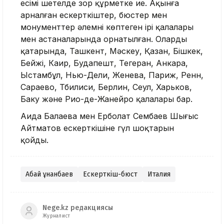
есімі шетелде зор құрметке ие. Ақынға
арналған ескерткіштер, бюстер мен
монументтер әлемнің көптеген ірі қалалары
мен астаналарында орнатылған. Олардың
қатарында, Ташкент, Мәскеу, Қазан, Бішкек,
Бейжің, Каир, Будапешт, Тегеран, Анкара,
Ыстамбұл, Нью-Дели, Женева, Париж, Ренн,
Сараево, Тбилиси, Берлин, Сеул, Харьков,
Баку және Рио-де-Жанейро қалалары бар.
Аида Балаева мен Ерболат Сембаев Шыңғыс
Айтматов ескерткішіне гүл шоқтарын
қойды.
Абай Құнанбаев
Ескерткіш-бюст
Италия
Nege.kz редакциясы
Журналист