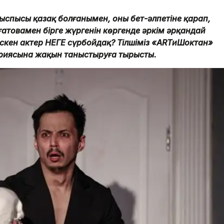
ыспысы қазақ болғанымен, оның бет-әлпетіне қарап,
ағатовамен бірге жүргенін көргенде әркім әрқандай
скен актер НЕГЕ сүрбойдақ? Тілшіміз «ARTиШоктан»
ориясына жақын таныстыруға тырысты.