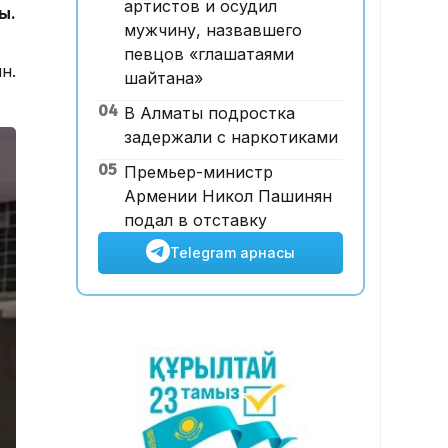
артистов и осудил
ы.
иегерлерінің тізімі
мужчину, назвавшего
жарияланды: 75 мыңнан
певцов «глашатаями
астам талапкер тегін білім
н.
шайтана»
алады
04
В Алматы подростка
задержали с наркотиками
05
Премьер-министр
Армении Никол Пашинян
подал в отставку
Telegram арнасы