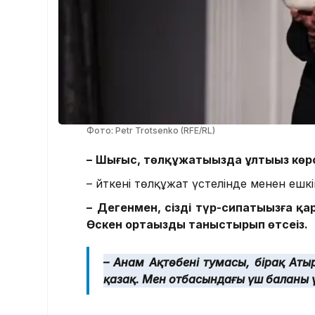
Фото: Petr Trotsenko (RFE/RL)
–
Шыңғыс, төлқұжатыңызда ұлтыңыз көрс
– Өйткені төлқұжат үстелінде менен е
–
Дегенмен, сіздің түр-сипатыңызға қ
Өскен ортаңызды таныстырып өтсеңіз.
– Анам Ақтөбенің тумасы, бірақ Аты
қазақ. Мен отбасындағы үш баланың ү