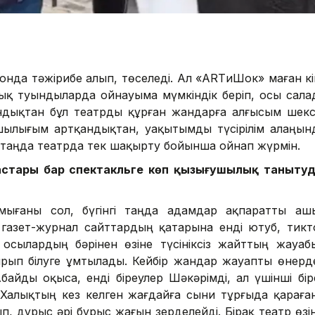
і онда тәжірибе алып, төселеді. Ал «ARTиШок» маған кі
ық туындыларда ойнауыма мүмкіндік беріп, осы сала
ндықтан бұл театрды құрған жандарға алғысым шексі
ушылығым артқандықтан, уақытымды түсірілім алаңын
гі таңда театрда тек шақырту бойынша ойнап жүрмін.
 астары бар спектакльге көп қызығушылық танытуд
мығаны сол, бүгінгі таңда адамдар ақпаратты аш
, газет-журнал сайттардың қатарына енді ютуб, тикт
осылардың бәрінен өзіне түсініксіз жайттың жауаб
рып білуге ұмтылады. Кейбір жандар жауапты өнерд
байды оқыса, енді біреулер Шәкәрімді, ал үшінші бір
 Халықтың кез келген жағдайға сыни тұрғыда қараға
 дұрыс әрі бұрыс жағын зерделейді. Бірақ театр өзін