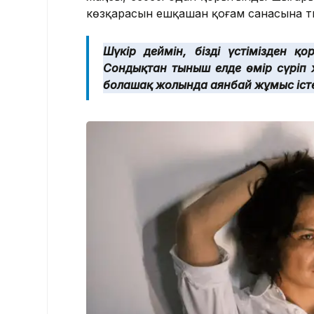
көзқарасын ешқашан қоғам санасына ты
Шүкір деймін, біздің үстімізден
Сондықтан тыныш елде өмір сүріп ж
болашақ жолында аянбай жұмыс істе