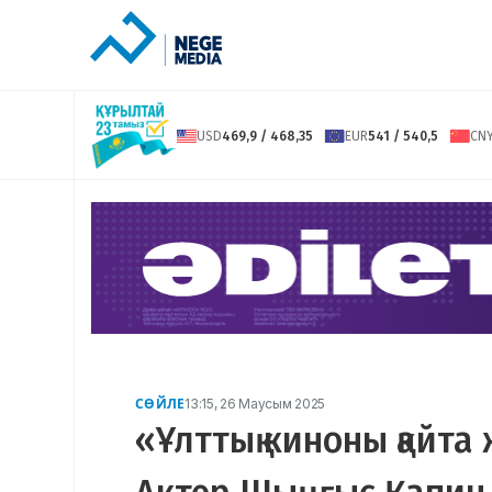
USD
469,9 / 468,35
EUR
541 / 540,5
CN
СӨЙЛЕ
13:15, 26 Маусым 2025
«Ұлттық киноны қайта