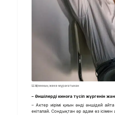
Ш.Қапинның жеке мұрағатынан
–
Әншілердің киноға түсіп жүргенін ж
– Актер иірімі қиын әнді әншідей айт
екіталай. Сондықтан әр адам өз ісіме