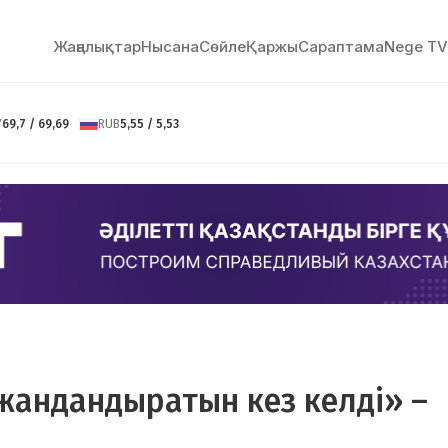
Жаңалықтар
Нысана
Сөйлe
Қаржы
Сараптама
Nege TV
Y
69,7 / 69,69
RUB
5,55 / 5,53
 жандандыратын кез келді» –