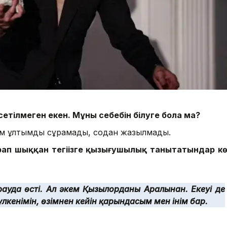
етілмеген екен. Мұның себебін білуге бола ма?
шкім ұлтымды сұрамады, содан жазылмады.
арап шыққан тегіңізге қызығушылық танытатындар кө
рауда өсті. Ал әкем Қызылорданың Аралынан. Екеуі де
лкенімін, өзімнен кейін қарындасым мен інім бар.