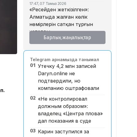
17:47, 07 Тамыз 2026
«Ресейден жеткізілген»:
Алматыда жалған көлік
нөмірлерін сатқан тұрғын
ұсталды
Барлық жаңалықтар
17:29, 07 Тамыз 2026
ЕҮАК отырысында
электрондық сауда туралы
Telegram арнамызда танымал
келісімге қол қойылды
01
Утечку 4,2 млн записей
16:49, 07 Тамыз 2026
Daryn.online не
Алматыдағы «Байсат»
подтвердили, но
базары аукционда 24,7 млрд
компанию оштрафовали
п.
теңгеге сатылды
02
«Не контролировал
15:53, 07 Тамыз 2026
Қазақстанда аукцион өткізу
должным образом»:
тәртібі өзгертілмек: кепілдік
владелец «Центра плова»
жарна құны қымбаттайды
дал показания в суде
15:11, 07 Тамыз 2026
03
Карин заступился за
Мемлекеттік грант