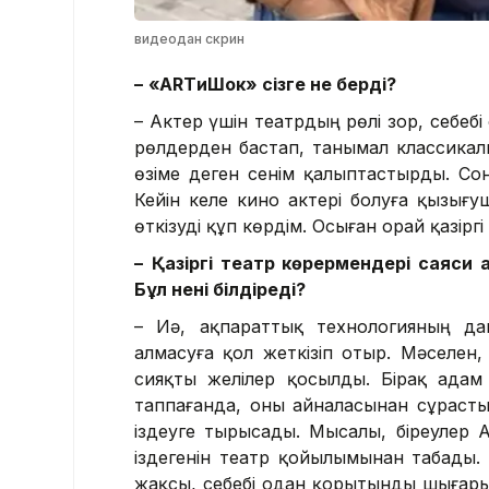
видеодан скрин
–
«
ART
иШок» сізге не берді?
– Актер үшін театрдың рөлі зор, себеб
рөлдерден бастап, танымал классикал
өзіме деген сенім қалыптастырды. Со
Кейін келе кино актері болуға қызығ
өткізуді құп көрдім. Осыған орай қазір
–
Қазіргі театр көрермендері саяси
Бұл нені білдіреді?
– Иә, ақпараттық технологияның да
алмасуға қол жеткізіп отыр. Мәселен
сияқты желілер қосылды. Бірақ адам 
таппағанда, оны айналасынан сұрасты
іздеуге тырысады. Мысалы, біреулер А
іздегенін театр қойылымынан табады.
жақсы, себебі одан қорытынды шығарып,