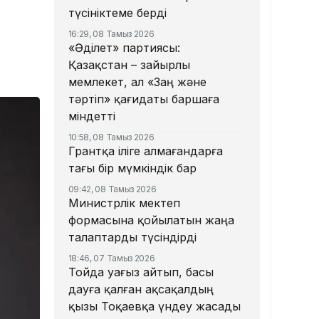
түсініктеме берді
16:29, 08 Тамыз 2026
«Әділет» партиясы:
Қазақстан – зайырлы
мемлекет, ал «Заң және
тәртіп» қағидаты баршаға
міндетті
10:58, 08 Тамыз 2026
Грантқа іліге алмағандарға
тағы бір мүмкіндік бар
09:42, 08 Тамыз 2026
Министрлік мектеп
формасына қойылатын жаңа
талаптарды түсіндірді
18:46, 07 Тамыз 2026
Тойда уағыз айтып, басы
дауға қалған ақсақалдың
қызы Тоқаевқа үндеу жасады