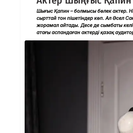
Актер Шыңғыс Қапин
Шыңғыс Қапин – болмысы бөлек актер. Н
сырттай тон пішетіндер көп. Ал Әсел С
жорамал айтады. Десе де сымбаты келі
атағы аспандаған актерді қазақ аудит