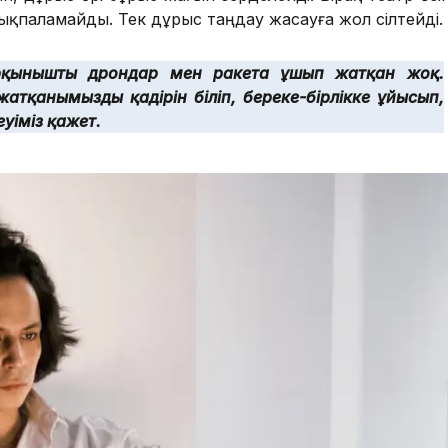
қпаламайды. Тек дұрыс таңдау жасауға жол сілтейді.
 қорқынышты дрондар мен ракета ұшып жатқан жоқ.
атқанымыздың қадірін біліп, береке-бірлікке ұйысып,
уіміз қажет.