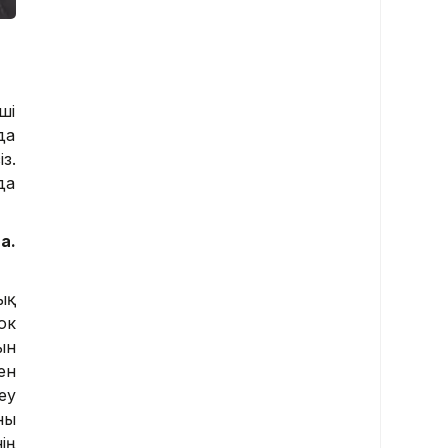
ші
да
з.
да
а.
ық
ок
ын
ен
еу
ны
ің