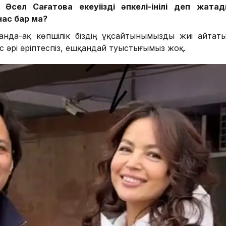
сел Сағатова екеуіңізді әпкелі-інілі деп жатад
ас бар ма?
анда-ақ көпшілік біздің ұқсайтынымызды жиі айтаты
 әрі әріптеспіз, ешқандай туыстығымыз жоқ.