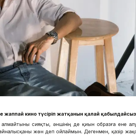
әне жаппай кино түсіріп жатқанын қалай қабылдайсыз
а алмайтыны сияқты, әншінің де қиын образға ене ал
н айналысқаны жөн деп ойлаймын. Дегенмен, қазір жақ