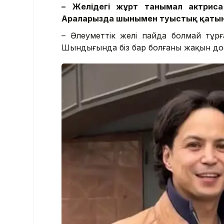
–
Желідегі жұрт танымал актриса Ә
Араларызда шынымен туыстық қатын
– Әлеуметтік желі пайда болмай тұрғ
Шындығында біз бар болғаны жақын дос