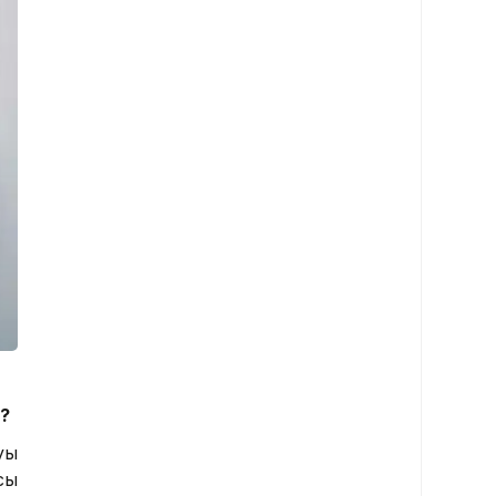
?
уы
сы