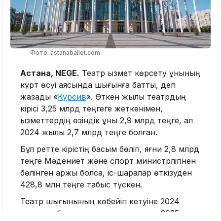
Фото: astanaballet.com
Астана, NEGE.
Театр қызмет көрсету құнының
күрт өсуі аясында шығынға батты, деп
жазады «
Курсив
». Өткен жылы театрдың
кірісі 3,25 млрд теңгеге жеткенімен,
қызметтердің өзіндік құны 2,9 млрд теңге, ал
2024 жылы 2,7 млрд теңге болған.
Бұл ретте кірістің басым бөлігі, яғни 2,8 млрд
теңге Мәдениет және спорт министрлігінен
бөлінген қаржы болса, іс-шаралар өткізуден
428,8 млн теңге табыс түскен.
Театр шығынының көбейіп кетуіне 2024
жылы өз балансына ғимаратты, ал 2025