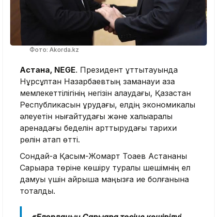
Фото: Akorda.kz
Астана, NEGE
. Президент құттықтауында
Нұрсұлтан Назарбаевтың заманауи қазақ
мемлекеттілігінің негізін қалаудағы, Қазақстан
Республикасын құрудағы, елдің экономикалық
әлеуетін нығайтудағы және халықаралық
аренадағы беделін арттырудағы тарихи
рөлін атап өтті.
Сондай-ақ Қасым-Жомарт Тоқаев Астананы
Сарыарқа төріне көшіру туралы шешімнің ел
дамуы үшін айрықша маңызға ие болғанына
тоқталды.