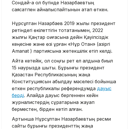
Сондай-ақ ол бүгінде Назарбаевтың
саясатпен айналыспайтынын атап өткен.
Нұрсұлтан Назарбаев 2019 жылы президент
ретіндегі өкілеттігін тоқтатқанымен, 2022
жылғы Қаңтар оқиғасына дейін Қауіпсіздік
кеңесіне және өзі құрған «Нұр Отан» (қазіргі
Amanat ) партиясына жетекшілік етіп келді.
Айта кетейік, ол соңғы рет ел алдына биыл
15 наурызда шықты. Бұрынғы президент
Қазақстан Республикасының жаңа
Конституциясын қабылдау мәселесі бойынша
өткен республикалық референдумда
дауыс
берді
. Алайда дауыс бергеннен кейін
журналистердің сұрақтарына жауап
берместен, бірден кетіп қалған.
Артынша Нұрсұлтан Назарбаевтың ресми
сайты бұрынғы президенттің жаңа