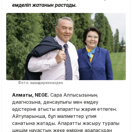
емделіп жатқанын растады.
Фото: ашық дереккөзден
Алматы, NEGE.
Сара Алпысқызының
диагнозына, денсаулығы мен емдеу
әдістеріне қатысты ақпаратты жария етпеген.
Айтуларынша, бұл мәліметтер құпия
санатына жатады. Ақпаратты жасыру туралы
шешім науқастың жеке өміріне араласудан