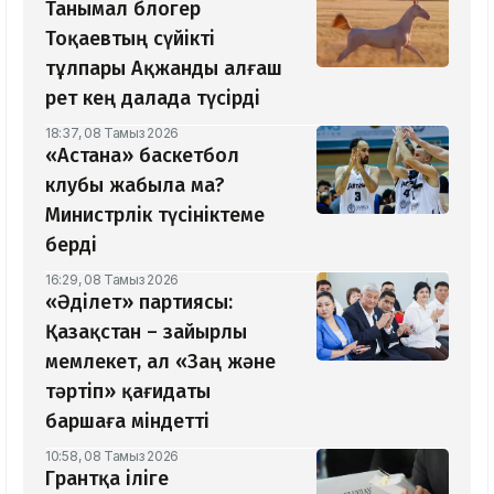
Танымал блогер
Тоқаевтың сүйікті
тұлпары Ақжанды алғаш
рет кең далада түсірді
18:37, 08 Тамыз 2026
«Астана» баскетбол
клубы жабыла ма?
Министрлік түсініктеме
берді
16:29, 08 Тамыз 2026
«Әділет» партиясы:
Қазақстан – зайырлы
мемлекет, ал «Заң және
тәртіп» қағидаты
баршаға міндетті
10:58, 08 Тамыз 2026
Грантқа іліге