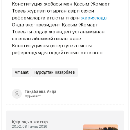
Конституция жобасы мен Қасым-Жомарт
Тоқаев жүргізіп отырған қазіргі саяси
реформаларға қатысты пікірін
жариялады
.
Онда экс-президент Қасым-Жомарт
Тоқаевты қолдау жөніндегі ұстанымынан
ешқашан айнымайтынан және
Конституцияны өзгертуге қатысты
референдумды қолдайтынын жеткізген.
Amanat
Нұрсұлтан Назарбаев
Тақабаева Аида
Журналист
Қазір оқып жатыр
20:52, 08 Тамыз 2026