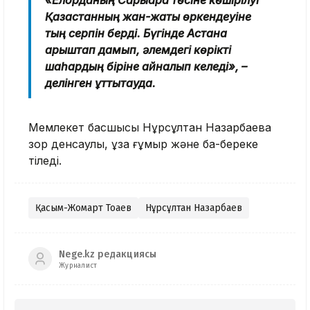
«Елорданың Сарыарқа төсіне көшірілуі
Қазақстанның жан-жақты өркендеуіне
тың серпін берді. Бүгінде Астана
қарыштап дамып, әлемдегі көрікті
шаһардың біріне айналып келеді», –
делінген құттықтауда.
Мемлекет басшысы Нұрсұлтан Назарбаевқа
зор денсаулық, ұзақ ғұмыр және бақ-береке
тіледі.
Қасым-Жомарт Тоқаев
Нұрсұлтан Назарбаев
Nege.kz редакциясы
Журналист