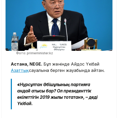
Фото: primeminister.kz
Астана, NEGE.
Бұл жөнінде Айдос Үкібай
Азаттық
сауалына берген жауабында айтқан.
«Нұрсұлтан Әбішұлының партияға
қандай қатысы бар? Ол президенттік
өкілеттігін 2019 жылы тоқтатқан», – деді
Үкібай.