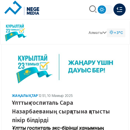
Алматы
+3°C
ЖАҢАЛЫҚТАР
12:51, 10 Мамыр 2025
Ұлттық госпиталь Сара
Назарбаеваның сырқатына қатысты
пікір білдірді
Ұлттық госпиталь экс-бірінші ханымның