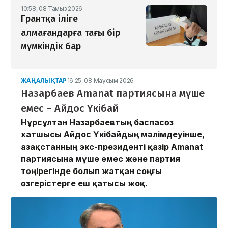
10:58, 08 Тамыз 2026
Грантқа іліге
алмағандарға тағы бір
мүмкіндік бар
ЖАҢАЛЫҚТАР
16:25, 08 Маусым 2026
Назарбаев Amanat партиясына мүше
емес – Айдос Үкібай
Нұрсұлтан Назарбаевтың баспасөз
хатшысы Айдос Үкібайдың мәлімдеуінше,
Қазақстанның экс-президенті қазір Amanat
партиясына мүше емес және партия
төңірегінде болып жатқан соңғы
өзгерістерге еш қатысы жоқ.