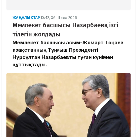
ЖАҢАЛЫҚТАР
10:42, 06 Шілде 2026
Мемлекет басшысы Назарбаевқа ізгі
тілегін жолдады
Мемлекет басшысы Қасым-Жомарт Тоқаев
Қазақстанның Тұңғыш Президенті
Нұрсұлтан Назарбаевты туған күнімен
құттықтады.