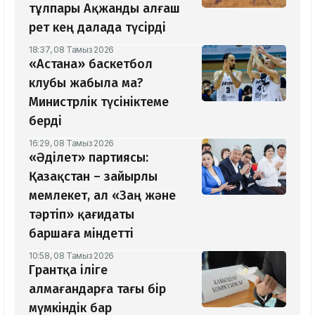
тұлпары Ақжанды алғаш
рет кең далада түсірді
18:37, 08 Тамыз 2026
«Астана» баскетбол
клубы жабыла ма?
Министрлік түсініктеме
берді
16:29, 08 Тамыз 2026
«Әділет» партиясы:
Қазақстан – зайырлы
мемлекет, ал «Заң және
тәртіп» қағидаты
баршаға міндетті
10:58, 08 Тамыз 2026
Грантқа іліге
алмағандарға тағы бір
мүмкіндік бар