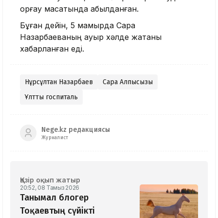
қорғау мақсатында қабылданған.
Бұған дейін, 5 мамырда Сара
Назарбаеваның ауыр хәлде жатқаны
хабарланған еді.
Нұрсұлтан Назарбаев
Сара Алпысқызы
Ұлттық госпиталь
Nege.kz редакциясы
Журналист
Қазір оқып жатыр
20:52, 08 Тамыз 2026
Танымал блогер
Тоқаевтың сүйікті