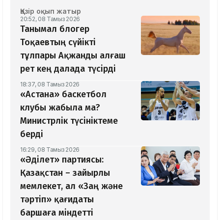
Қазір оқып жатыр
20:52, 08 Тамыз 2026
Танымал блогер
Тоқаевтың сүйікті
тұлпары Ақжанды алғаш
рет кең далада түсірді
18:37, 08 Тамыз 2026
«Астана» баскетбол
клубы жабыла ма?
Министрлік түсініктеме
берді
16:29, 08 Тамыз 2026
«Әділет» партиясы:
Қазақстан – зайырлы
мемлекет, ал «Заң және
тәртіп» қағидаты
баршаға міндетті