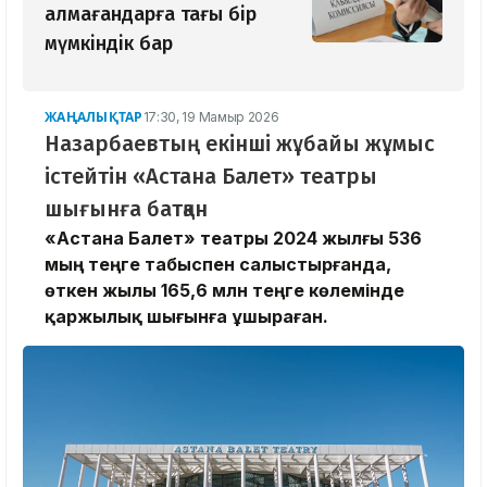
алмағандарға тағы бір
мүмкіндік бар
ЖАҢАЛЫҚТАР
17:30, 19 Мамыр 2026
Назарбаевтың екінші жұбайы жұмыс
істейтін «Астана Балет» театры
шығынға батқан
«Астана Балет» театры 2024 жылғы 536
мың теңге табыспен салыстырғанда,
өткен жылы 165,6 млн теңге көлемінде
қаржылық шығынға ұшыраған.