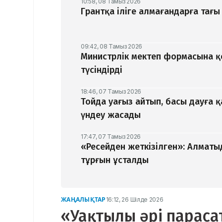
10:58, 08 Тамыз 2026
Грантқа іліге алмағандарға тағы 
09:42, 08 Тамыз 2026
Министрлік мектеп формасына 
түсіндірді
18:46, 07 Тамыз 2026
Тойда уағыз айтып, басы дауға 
үндеу жасады
17:47, 07 Тамыз 2026
«Ресейден жеткізілген»: Алматы
тұрғын ұсталды
ЖАҢАЛЫҚТАР
16:12, 26 Шілде 2026
«Уақтылы әрі параса