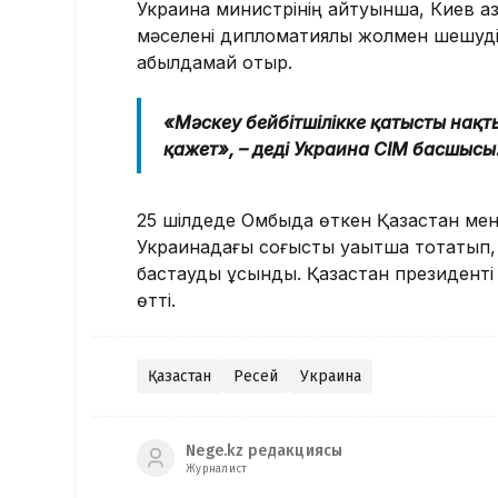
Украина министрінің айтуынша, Киев қаз
мәселені дипломатиялық жолмен шешуді
қабылдамай отыр.
«Мәскеу бейбітшілікке қатысты нақ
қажет», – деді Украина СІМ басшысы
25 шілдеде Омбыда өткен Қазақстан мен
Украинадағы соғысты уақытша тоқтатып, 
бастауды ұсынды. Қазақстан президенті
өтті.
Қазақстан
Ресей
Украина
Nege.kz редакциясы
Журналист