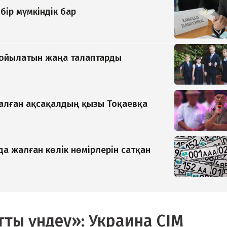
бір мүмкіндік бар
қойылатын жаңа талаптарды
қалған ақсақалдың қызы Тоқаевқа
да жалған көлік нөмірлерін сатқан
тты үндеу»: Украина СІМ