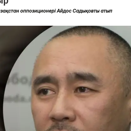
ыр
азақстан оппозиционері Айдос Садықовты атып