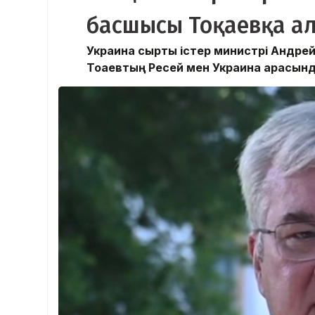
басшысы Тоқаевқа ал
Украина сыртқы істер министрі Андре
Тоқаевтың Ресей мен Украина арасын