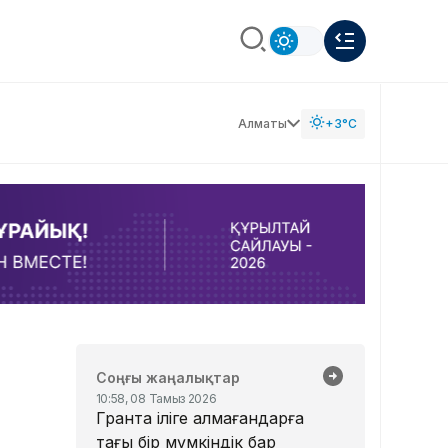
Алматы
+3°C
Соңғы жаңалықтар
10:58, 08 Тамыз 2026
Грантқа іліге алмағандарға
тағы бір мүмкіндік бар