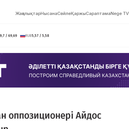
Жаңалықтар
Нысана
Сөйлe
Қаржы
Сараптама
Nege TV
9,7 / 69,69
RUB
5,57 / 5,58
ан оппозиционері Айдос