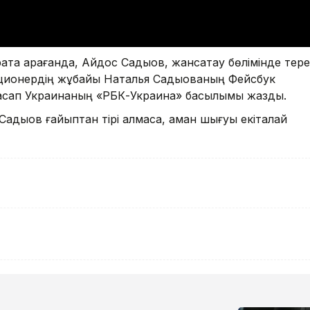
тқа қарағанда, Айдос Садықов, жансақтау бөлімінде тер
ционердің жұбайы Наталья Садықованың Фейсбук
жасап Украинаның «РБК-Украина» басылымы жазды.
адықов ғайыптан тірі қалмаса, аман шығуы екіталай