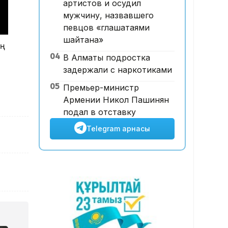
артистов и осудил
Мырзуанның қазасына қатысты
мужчину, назвавшего
іс сотқа жолданды
певцов «глашатаями
шайтана»
ең
04
В Алматы подростка
задержали с наркотиками
05
Премьер-министр
Армении Никол Пашинян
подал в отставку
Telegram арнасы