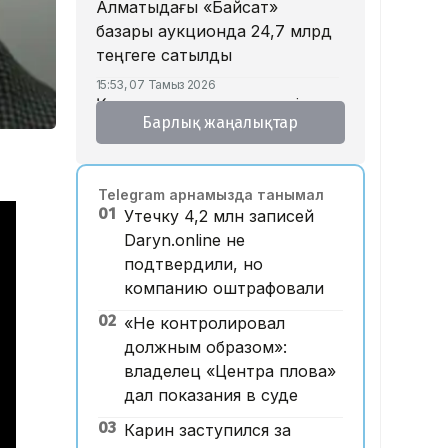
Алматыдағы «Байсат»
базары аукционда 24,7 млрд
теңгеге сатылды
15:53, 07 Тамыз 2026
Қазақстанда аукцион өткізу
Барлық жаңалықтар
тәртібі өзгертілмек: кепілдік
жарна құны қымбаттайды
15:11, 07 Тамыз 2026
Telegram арнамызда танымал
Мемлекеттік грант
01
Утечку 4,2 млн записей
иегерлерінің тізімі
Daryn.online не
жарияланды: 75 мыңнан
подтвердили, но
астам талапкер тегін білім
компанию оштрафовали
алады
02
«Не контролировал
14:45, 07 Тамыз 2026
Ұлттық валютаны инфляция
должным образом»:
қарқынының баяулауы қолдап
владелец «Центра плова»
отыр – сарапшылар
дал показания в суде
13:30, 07 Тамыз 2026
03
Карин заступился за
Фельдшер Ұлдана