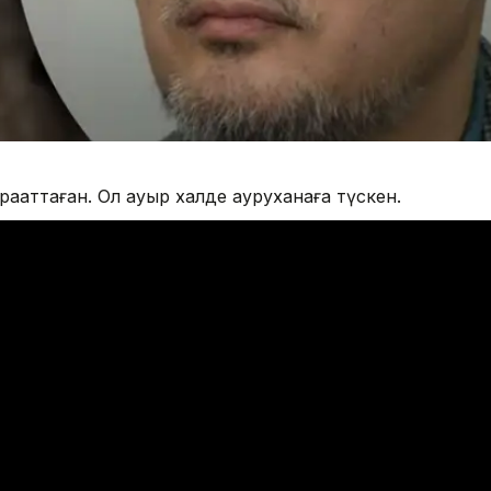
рақаттаған. Ол ауыр халде ауруханаға түскен.