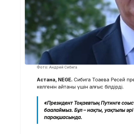
Фото: Андрей Сибига
Астана, NEGE.
Сибига Тоқаевқа Ресей п
келгенін айтқаны үшін алғыс білдірді.
«Президент Тоқаевтың Путинге соғыс
бағалаймыз. Бұл – нақты, уақтылы әрі
парақшасында.