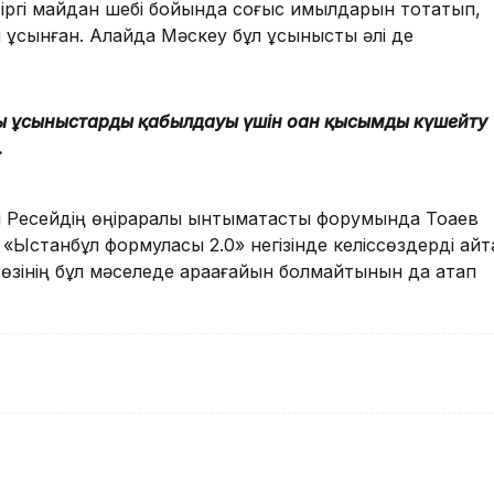
іргі майдан шебі бойында соғыс қимылдарын тоқтатып,
 ұсынған. Алайда Мәскеу бұл ұсынысты әлі де
ты ұсыныстарды қабылдауы үшін оған қысымды күшейту
.
 Ресейдің өңіраралық ынтымақтастық форумында Тоқаев
«Ыстанбұл формуласы 2.0» негізінде келіссөздерді қайт
 өзінің бұл мәселеде араағайын болмайтынын да атап