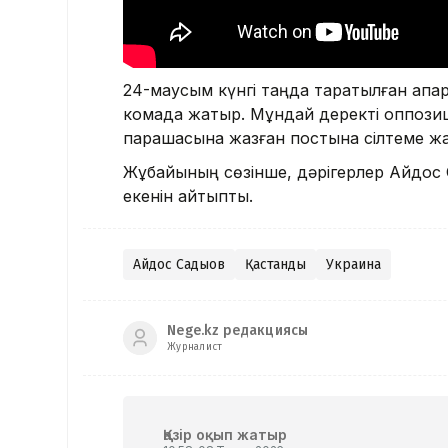
24-маусым күнгі таңда таратылған ақпара
комада жатыр. Мұндай деректі оппози
парақшасына жазған постына сілтеме 
Жұбайының сөзінше, дәрігерлер Айдос С
екенін айтыпты.
Айдос Садықов
Қастандық
Украина
Nege.kz редакциясы
Журналист
Қазір оқып жатыр