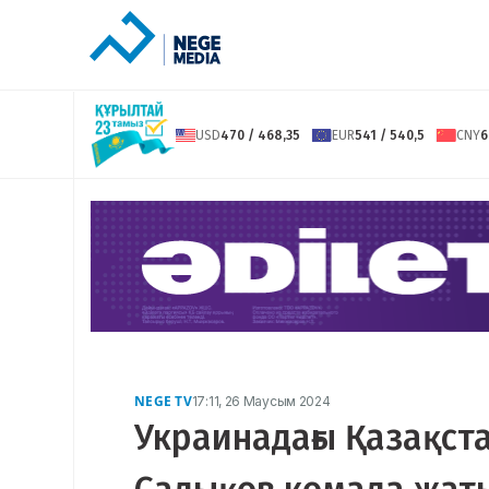
USD
470 / 468,35
EUR
541 / 540,5
CNY
6
NEGE TV
17:11, 26 Маусым 2024
Украинадағы Қазақст