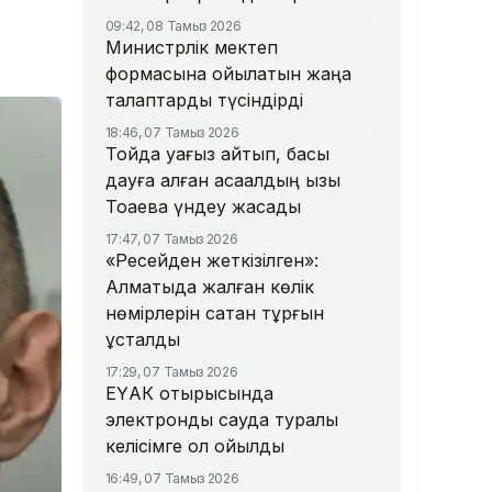
09:42, 08 Тамыз 2026
Министрлік мектеп
формасына қойылатын жаңа
талаптарды түсіндірді
18:46, 07 Тамыз 2026
Тойда уағыз айтып, басы
дауға қалған ақсақалдың қызы
Тоқаевқа үндеу жасады
17:47, 07 Тамыз 2026
«Ресейден жеткізілген»:
Алматыда жалған көлік
нөмірлерін сатқан тұрғын
ұсталды
17:29, 07 Тамыз 2026
ЕҮАК отырысында
электрондық сауда туралы
келісімге қол қойылды
16:49, 07 Тамыз 2026