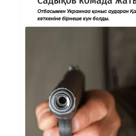
Садықов комада жат
Отбасымен Украинаға қоныс аударған Қ
кеткеніне бірнеше күн болды.