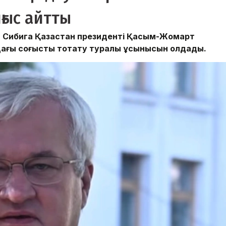
ғыс айтты
й Сибига Қазақстан президенті Қасым-Жомарт
дағы соғысты тоқтату туралы ұсынысын қолдады.