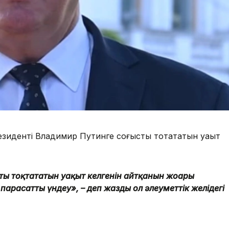
резиденті Владимир Путинге соғысты тоқтататын уақыт
ты тоқтататын уақыт келгенін айтқанын жоғары
 парасатты үндеу», – деп жазды ол әлеуметтік желідегі