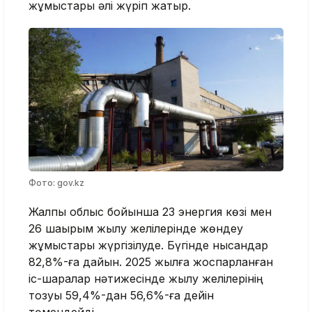
жұмыстары әлі жүріп жатыр.
Фото: gov.kz
Жалпы облыс бойынша 23 энергия көзі мен
26 шақырым жылу желілерінде жөндеу
жұмыстары жүргізілуде. Бүгінде нысандар
82,8%-ға дайын. 2025 жылға жоспарланған
іс-шаралар нәтижесінде жылу желілерінің
тозуы 59,4%-дан 56,6%-ға дейін