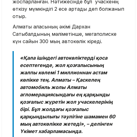
жоспарланған. Нәтижесінде бұл учаскенің
өткізу мүмкіндігі 2 есе артады деп болжанып
отыр.
Алматы қаласының әкімі Дархан
Сатыбалдының мәліметінше, мегаполиске
күн сайын 300 мың автокөлік кіреді.
«Қала ішіндегі автокөліктерді қоса
есептегенде, жол қозғалысының
жалпы көлемі 1 миллионнан астам
көлікке тең. Алматы – Қаскелең
автомобиль жолы Алматы
агломерациясындағы ең қарқынды
қозғалыс жүретін жол учаскелерінің
бірі. Бұл жолдағы қозғалыс
қарқындылығы тәулігіне шамамен 60
мың автокөлікке жетеді», – делінген
Үкімет хабарламасында.