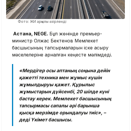
Фото: ЖИ арқылы әзірленді
Астана, NEGE.
Бұл жөнінде премьер-
министр Олжас Бектенов Мемлекет
басшысының тапсырмаларын іске асыру
мәселелеріне арналған кеңесте мәлімдеді.
«Мердігер осы аптаның соңына дейін
қажетті техника мен жұмыс күшін
жұмылдыруы қажет. Құрылыс
жұмыстарын дүйсенбі, 20 шілде күні
бастау керек. Мемлекет басшысының
тапсырмасы сапалы әрі барынша
қысқа мерзімде орындалуы тиіс», –
деді Үкімет басшысы.