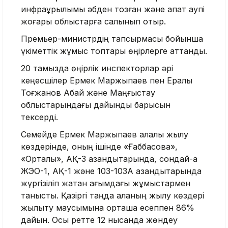
инфрақұрылымы әбден тозған және апат қаупі
жоғары облыстарға салынып отыр.
Премьер-министрдің тапсырмасы бойынша
үкіметтік жұмыс топтары өңірлерге аттанды.
20 тамызда өңірлік инспекторлар әрі
кеңесшілер Ермек Маржықпаев пен Ералы
Тоғжанов Абай және Маңғыстау
облыстарындағы дайындық барысын
тексерді.
Семейде Ермек Маржықпаев қалалық жылу
көздерінде, оның ішінде «Ғаббасова»,
«Орталық», АҚ-3 қазандықтарында, сондай-ақ
ЖЭО-1, АҚ-1 және 103-103А қазандықтарында
жүргізіліп жатқан ағымдағы жұмыстармен
танысты. Қазіргі таңда қаланың жылу көздері
жылыту маусымына орташа есеппен 86%
дайын. Осы ретте 12 нысанда жөндеу