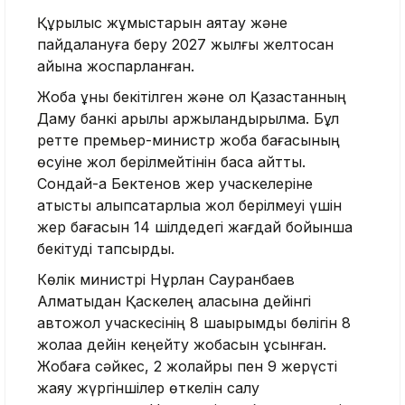
Құрылыс жұмыстарын аяқтау және
пайдалануға беру 2027 жылғы желтоқсан
айына жоспарланған.
Жоба құны бекітілген және ол Қазақстанның
Даму банкі арқылы қаржыландырылмақ. Бұл
ретте премьер-министр жоба бағасының
өсуіне жол берілмейтінін баса айтты.
Сондай-ақ Бектенов жер учаскелеріне
қатысты алыпсатарлыққа жол берілмеуі үшін
жер бағасын 14 шілдедегі жағдай бойынша
бекітуді тапсырды.
Көлік министрі Нұрлан Сауранбаев
Алматыдан Қаскелең қаласына дейінгі
автожол учаскесінің 8 шақырымдық бөлігін 8
жолаққа дейін кеңейту жобасын ұсынған.
Жобаға сәйкес, 2 жолайрық пен 9 жерүсті
жаяу жүргіншілер өткелін салу