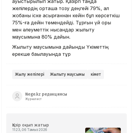
ауыстырылып жатыр. Қазіргі таңда
желілердің орташа тозу деңгейі 79%, ал
жобаны іске асырғаннан кейін бұл көрсеткіш
75%-ға дейін төмендейді. Тұрғын үй қоры
мен әлеуметтік нысандар жылыту
маусымына 80% дайын.
Жылыту маусымына дайындық Үкіметтің
ерекше бақылауында тұр
Жылу желілері
Жылыту маусымы
Үкімет
Nege.kz редакциясы
Журналист
Қазір оқып жатыр
11:23, 06 Тамыз 2026