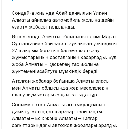
Сондай-ақ жиында Абай даңғылын Үлкен
Алматы айналма автомобиль жолына дейін
ұзарту жобасы талқыланды.
Өз кезегінде Алматы облысының әкімі Марат
Сұлтанғазиев Ұзынағаш ауылынан ұзындығы
32 шақырым болатын балама жол салу
жұмыстарының басталғанын хабарлады. Бұл
жоба Алматы – Қаскелең тас жолына
жүктемені азайтуға мүмкіндік береді.
Аталған жобалар бойынша Алматы қаласы
мен Алматы облысында жер мәселелерін
шешу жұмыстары соңғы сатыда тұр.
Сонымен қатар Алматы агломерациясын
дамыту жөніндегі шаралар талқыланды.
Алматы – Есік және Алматы – Талғар
бағыттарындағы автожол жобалары қаралды.