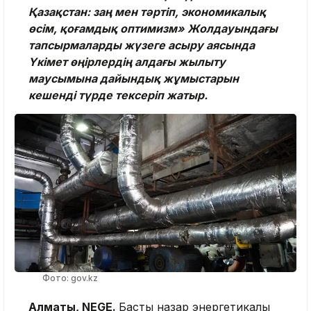
Қазақстан: заң мен тәртіп, экономикалық
өсім, қоғамдық оптимизм» Жолдауындағы
тапсырмаларды жүзеге асыру аясында
Үкімет өңірлердің алдағы жылыту
маусымына дайындық жұмыстарын
кешенді түрде тексеріп жатыр.
Фото: gov.kz
Алматы, NEGE.
Басты назар энергетикалық