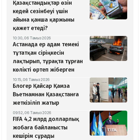
Қазақстандықтар өзін
кедей сезінбеуі үшін
айына қанша қаржыны
қажет етеді?
10:30, 06 Тамыз 2026
Астанада ер адам темекі
тұтатқан сіріңкесін
лақтырып, тұрақта тұрған
көлікті өртеп жіберген
10:15, 06 Тамыз 2026
Блогер Қайсар Қамза
Вьетнамнан Қазақстанға
жеткізіліп жатыр
09:52, 06 Тамыз 2026
FIFA 4,2 млрд долларлық
жобаға байланысты
кешірім сұрады