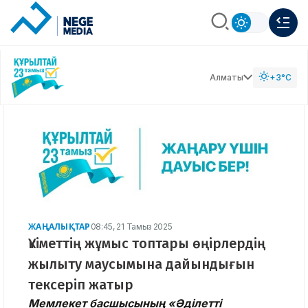
Алматы
+3°C
ЖАҢАЛЫҚТАР
08:45, 21 Тамыз 2025
Үкіметтің жұмыс топтары өңірлердің
жылыту маусымына дайындығын
тексеріп жатыр
Мемлекет басшысының «Әділетті