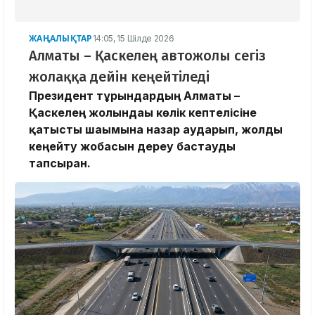
ЖАҢАЛЫҚТАР
14:05, 15 Шілде 2026
Алматы – Қаскелең автожолы сегіз
жолаққа дейін кеңейтіледі
Президент тұрғындардың Алматы –
Қаскелең жолындағы көлік кептелісіне
қатысты шағымына назар аударып, жолды
кеңейту жобасын дереу бастауды
тапсырған.