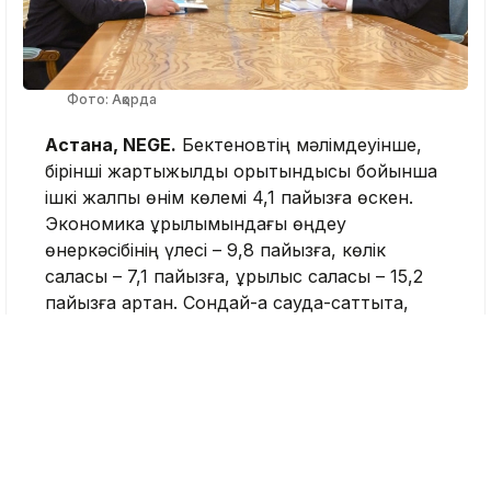
Фото: Ақорда
Астана, NEGE.
Бектеновтің мәлімдеуінше,
бірінші жартыжылдық қорытындысы бойынша
ішкі жалпы өнім көлемі 4,1 пайызға өскен.
Экономика құрылымындағы өңдеу
өнеркәсібінің үлесі – 9,8 пайызға, көлік
саласы – 7,1 пайызға, құрылыс саласы – 15,2
пайызға артқан. Сондай-ақ сауда-саттықта,
ауыл шаруашылығында және байланыс
қызметінде өсім тіркелген. Негізгі капиталға
тартылған инвестиция көлемі 9,5 триллион
теңге болса, соның ішінде жеке инвестиция
21,4 пайызға ұлғайған.
Сондай-ақ кездесуде Үкімет басшысы