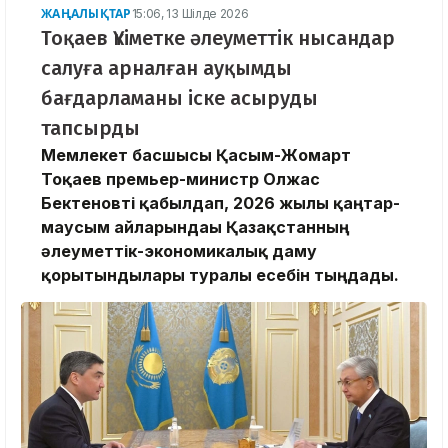
ЖАҢАЛЫҚТАР
15:06, 13 Шілде 2026
Тоқаев Үкіметке әлеуметтік нысандар
салуға арналған ауқымды
бағдарламаны іске асыруды
тапсырды
Мемлекет басшысы Қасым-Жомарт
Тоқаев премьер-министр Олжас
Бектеновті қабылдап, 2026 жылғы қаңтар-
маусым айларындағы Қазақстанның
әлеуметтік-экономикалық даму
қорытындылары туралы есебін тыңдады.