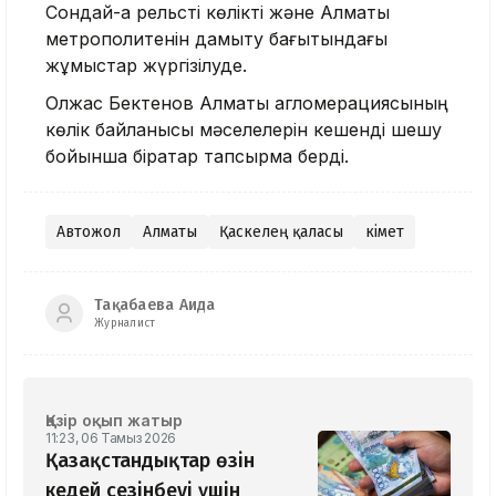
Сондай-ақ рельсті көлікті және Алматы
метрополитенін дамыту бағытындағы
жұмыстар жүргізілуде.
Олжас Бектенов Алматы агломерациясының
көлік байланысы мәселелерін кешенді шешу
бойынша бірқатар тапсырма берді.
Автожол
Алматы
Қаскелең қаласы
Үкімет
Тақабаева Аида
Журналист
Қазір оқып жатыр
11:23, 06 Тамыз 2026
Қазақстандықтар өзін
кедей сезінбеуі үшін