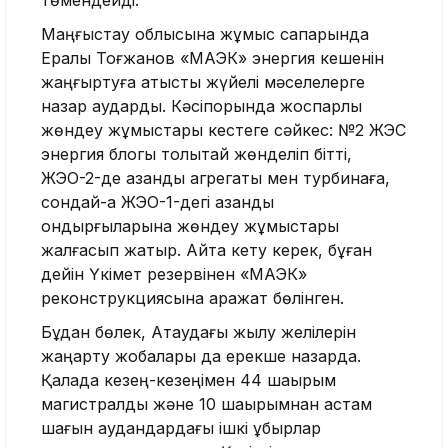
төмендейді.
Маңғыстау облысына жұмыс сапарында
Ералы Тоғжанов «МАЭК» энергия кешенін
жаңғыртуға қатысты жүйелі мәселелерге
назар аударды. Кәсіпорында жоспарлы
жөндеу жұмыстары кестеге сәйкес: №2 ЖЭС
энергия блогы толықтай жөнделіп бітті,
ЖЭО-2-де қазандық агрегаты мен турбинаға,
сондай-ақ ЖЭО-1-дегі қазандық
қондырғыларына жөндеу жұмыстары
жалғасып жатыр. Айта кету керек, бұған
дейін Үкімет резервінен «МАЭК»
реконструкциясына қаражат бөлінген.
Бұдан бөлек, Ақтаудағы жылу желілерін
жаңарту жобалары да ерекше назарда.
Қалада кезең-кезеңімен 44 шақырым
магистралды және 10 шақырымнан астам
шағын аудандардағы ішкі құбырлар