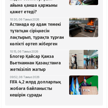
айына қанша қаржыны
қажет етеді?
10:30, 06 Тамыз 2026
Астанада ер адам темекі
тұтатқан сіріңкесін
лақтырып, тұрақта тұрған
көлікті өртеп жіберген
10:15, 06 Тамыз 2026
Блогер Қайсар Қамза
Вьетнамнан Қазақстанға
жеткізіліп жатыр
09:52, 06 Тамыз 2026
FIFA 4,2 млрд долларлық
жобаға байланысты
кешірім сұрады