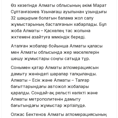
Өз кезегінде Алматы облысының әкімі Марат
Сұлтанғазиев Ұзынағаш ауылынан ұзындығы
32 шақырым болатын балама жол салу
жұмыстарының басталғанын хабарлады. Бұл
жоба Алматы – Қаскелең тас жолына
жүктемені азайтуға мүмкіндік береді.
Аталған жобалар бойынша Алматы қаласы
мен Алматы облысында жер мәселелерін
шешу жұмыстары соңғы сатыда тұр.
Сонымен қатар Алматы агломерациясын
дамыту жөніндегі шаралар талқыланды.
Алматы – Есік және Алматы – Талғар
бағыттарындағы автожол жобалары
қаралды. Сондай-ақ рельсті көлікті және
Алматы метрополитенін дамыту
бағытындағы жұмыстар жүргізілуде.
Олжас Бектенов Алматы агломерациясының