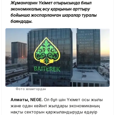
Жұманғарин Үкімет отырысында биыл
экономикалық өсу қарқынын арттыру
бойынша жоспарланған шаралар туралы
баяндады.
Фото: ғаламтордан
Алматы, NEGE.
Ол бұл үшін Үкімет осы жылы
және одан кейінгі жылдары экономиканың
нақты секторын қаржыландыруды едәуір