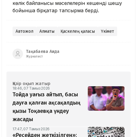
көлік байланысы мәселелерін кешенді шешу
бойынша бірқатар тапсырма берді.
Автожол
Алматы
Қаскелең қаласы
Үкімет
Тақабаева Аида
Журналист
Қазір оқып жатыр
18:46, 07 Тамыз 2026
Тойда уағыз айтып, басы
дауға қалған ақсақалдың
қызы Тоқаевқа үндеу
жасады
17:47, 07 Тамыз 2026
«Ресейден жеткізілген»: