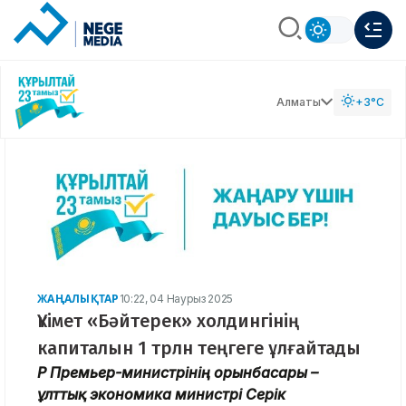
Алматы
+3°C
ЖАҢАЛЫҚТАР
10:22, 04 Наурыз 2025
Үкімет «Бәйтерек» холдингінің
капиталын 1 трлн теңгеге ұлғайтады
ҚР Премьер-министрінің орынбасары –
ұлттық экономика министрі Серік