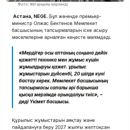
Фото: ЖИ арқылы әзірленді
Астана, NEGE.
Бұл жөнінде премьер-
министр Олжас Бектенов Мемлекет
басшысының тапсырмаларын іске асыру
мәселелеріне арналған кеңесте мәлімдеді.
«Мердігер осы аптаның соңына дейін
қажетті техника мен жұмыс күшін
жұмылдыруы қажет. Құрылыс
жұмыстарын дүйсенбі, 20 шілде күні
бастау керек. Мемлекет басшысының
тапсырмасы сапалы әрі барынша
қысқа мерзімде орындалуы тиіс», –
деді Үкімет басшысы.
Құрылыс жұмыстарын аяқтау және
пайдалануға беру 2027 жылғы желтоқсан