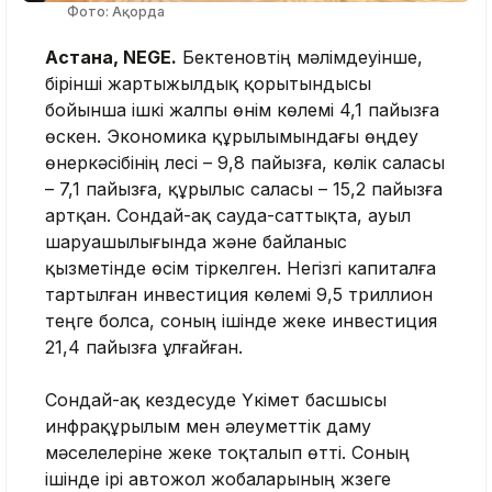
Фото: Ақорда
Астана, NEGE.
Бектеновтің мәлімдеуінше,
бірінші жартыжылдық қорытындысы
бойынша ішкі жалпы өнім көлемі 4,1 пайызға
өскен. Экономика құрылымындағы өңдеу
өнеркәсібінің үлесі – 9,8 пайызға, көлік саласы
– 7,1 пайызға, құрылыс саласы – 15,2 пайызға
артқан. Сондай-ақ сауда-саттықта, ауыл
шаруашылығында және байланыс
қызметінде өсім тіркелген. Негізгі капиталға
тартылған инвестиция көлемі 9,5 триллион
теңге болса, соның ішінде жеке инвестиция
21,4 пайызға ұлғайған.
Сондай-ақ кездесуде Үкімет басшысы
инфрақұрылым мен әлеуметтік даму
мәселелеріне жеке тоқталып өтті. Соның
ішінде ірі автожол жобаларының жүзеге