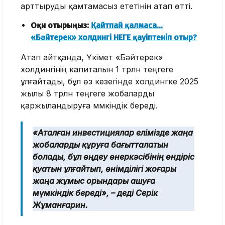
арттыруды қамтамасыз ететінін атап өтті.
Оқи отырыңыз:
Қайтпай қалмаса...
«Бәйтерек» холдингі НЕГЕ қауіптеніп отыр?
Атап айтқанда, Үкімет «Бәйтерек»
холдингінің капиталын 1 трлн теңгеге
ұлғайтады, бұл өз кезегінде холдингке 2025
жылы 8 трлн теңгеге жобаларды
қаржыландыруға мүмкіндік береді.
«Аталған инвестициялар елімізде жаңа
жобаларды құруға бағытталатын
болады, бұл өңдеу өнеркәсібінің өндіріс
қуатын ұлғайтып, өнімділігі жоғары
жаңа жұмыс орындары ашуға
мүмкіндік береді», –
деді Серік
Жұманғарин.