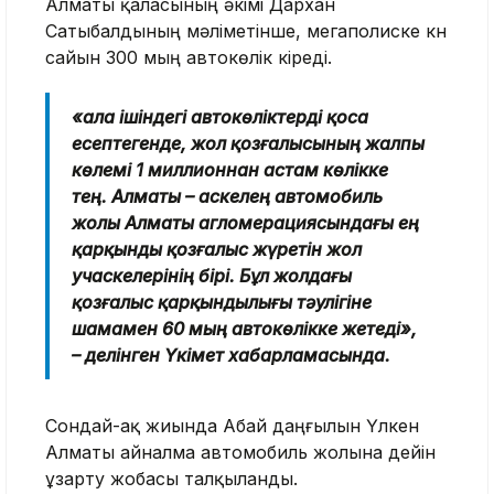
Алматы қаласының әкімі Дархан
Сатыбалдының мәліметінше, мегаполиске күн
сайын 300 мың автокөлік кіреді.
«Қала ішіндегі автокөліктерді қоса
есептегенде, жол қозғалысының жалпы
көлемі 1 миллионнан астам көлікке
тең. Алматы – Қаскелең автомобиль
жолы Алматы агломерациясындағы ең
қарқынды қозғалыс жүретін жол
учаскелерінің бірі. Бұл жолдағы
қозғалыс қарқындылығы тәулігіне
шамамен 60 мың автокөлікке жетеді»,
– делінген Үкімет хабарламасында.
Сондай-ақ жиында Абай даңғылын Үлкен
Алматы айналма автомобиль жолына дейін
ұзарту жобасы талқыланды.