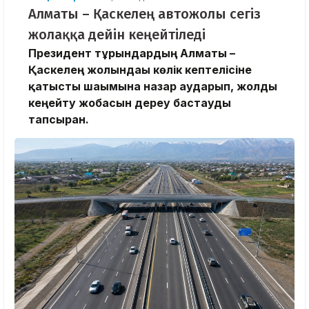
Алматы – Қаскелең автожолы сегіз
жолаққа дейін кеңейтіледі
Президент тұрғындардың Алматы –
Қаскелең жолындағы көлік кептелісіне
қатысты шағымына назар аударып, жолды
кеңейту жобасын дереу бастауды
тапсырған.