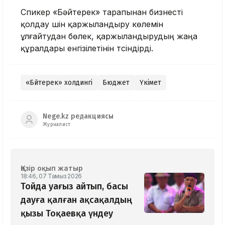
Спикер «Бәйтерек» тарапынан бизнесті
қолдау үшін қаржыландыру көлемін
ұлғайтудан бөлек, қаржыландырудың жаңа
құралдары енгізілетінін түсіндірді.
«Бәйтерек» холдингі
Бюджет
Үкімет
Nege.kz редакциясы
Журналист
Қазір оқып жатыр
18:46, 07 Тамыз 2026
Тойда уағыз айтып, басы
дауға қалған ақсақалдың
қызы Тоқаевқа үндеу