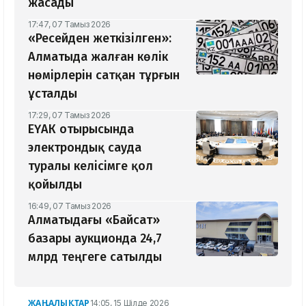
жасады
17:47, 07 Тамыз 2026
«Ресейден жеткізілген»:
Алматыда жалған көлік
нөмірлерін сатқан тұрғын
ұсталды
17:29, 07 Тамыз 2026
ЕҮАК отырысында
электрондық сауда
туралы келісімге қол
қойылды
16:49, 07 Тамыз 2026
Алматыдағы «Байсат»
базары аукционда 24,7
млрд теңгеге сатылды
ЖАҢАЛЫҚТАР
14:05, 15 Шілде 2026