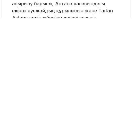
асырылу барысы, Астана қаласындағы
екінші әуежайдың құрылысын және Tarlan
Astana көлік жүйесінің келесі кезеңін
жоспарлау туралы айтты. Ал пайдалануға
берілетін тұрғын үй көлемі 20 миллион
шаршы метрге жетпек.
Бұған қоса, Олжас Бектенов Президентке
ауыл шаруашылығындағы көрсеткіштер мен
шаруаларды қолдау шаралары жөнінде
баяндады. Бұл саладағы өндіріс көрсеткіші
15 триллион теңгеге жеткен, егістік
алқаптары 23,8 миллион гектарға дейін
ұлғайған. Шаруаларды қолдауға 1 триллион
теңге бөлінген.
Бұдан бөлек халықтың табысын арттыру
жөніндегі кешенді жоспардың іске
асырылуы жөнінде есеп берілді. Кейбір
әлеуметтік төлемдерді оңтайландыру