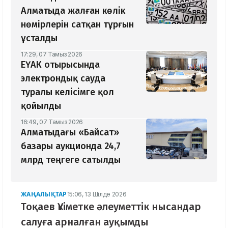
Алматыда жалған көлік
нөмірлерін сатқан тұрғын
ұсталды
17:29, 07 Тамыз 2026
ЕҮАК отырысында
электрондық сауда
туралы келісімге қол
қойылды
16:49, 07 Тамыз 2026
Алматыдағы «Байсат»
базары аукционда 24,7
млрд теңгеге сатылды
ЖАҢАЛЫҚТАР
15:06, 13 Шілде 2026
Тоқаев Үкіметке әлеуметтік нысандар
салуға арналған ауқымды