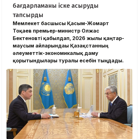
бағдарламаны іске асыруды
тапсырды
Мемлекет басшысы Қасым-Жомарт
Тоқаев премьер-министр Олжас
Бектеновті қабылдап, 2026 жылғы қаңтар-
маусым айларындағы Қазақстанның
әлеуметтік-экономикалық даму
қорытындылары туралы есебін тыңдады.