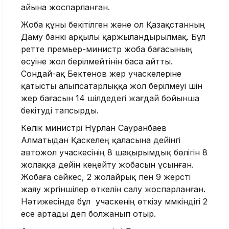
айына жоспарланған.
Жоба құны бекітілген және ол Қазақстанның
Даму банкі арқылы қаржыландырылмақ. Бұл
ретте премьер-министр жоба бағасының
өсуіне жол берілмейтінін баса айтты.
Сондай-ақ Бектенов жер учаскелеріне
қатысты алыпсатарлыққа жол берілмеуі үшін
жер бағасын 14 шілдедегі жағдай бойынша
бекітуді тапсырды.
Көлік министрі Нұрлан Сауранбаев
Алматыдан Қаскелең қаласына дейінгі
автожол учаскесінің 8 шақырымдық бөлігін 8
жолаққа дейін кеңейту жобасын ұсынған.
Жобаға сәйкес, 2 жолайрық пен 9 жерүсті
жаяу жүргіншілер өткелін салу жоспарланған.
Нәтижесінде бұл учаскенің өткізу мүмкіндігі 2
есе артады деп болжанып отыр.