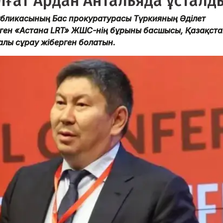
ғат Ардан Антальяда ұсталд
убликасының Бас прокуратурасы Түркияның Әділет
рген «Астана LRT» ЖШС-нің бұрынғы басшысы, Қазақст
алы сұрау жіберген болатын.