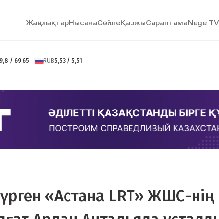
Жаңалықтар
Нысана
Сөйлe
Қаржы
Сараптама
Nege TV
9,8 / 69,65
RUB
5,53 / 5,51
жүрген «Астана LRT» ЖШС-нің