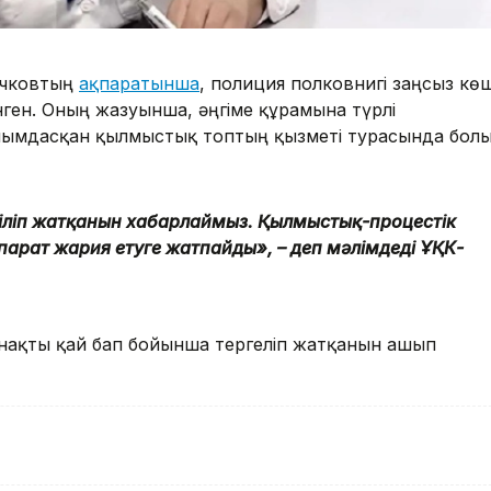
ачковтың
ақпаратынша
, полиция полковнигі заңсыз көш
нген. Оның жазуынша, әңгіме құрамына түрлі
 ұйымдасқан қылмыстық топтың қызметі турасында бол
ізіліп жатқанын хабарлаймыз. Қылмыстық-процестік
қпарат жария етуге жатпайды», – деп мәлімдеді ҰҚК-
 нақты қай бап бойынша тергеліп жатқанын ашып