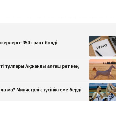
керлерге 350 грант бөлді
ті тұлпары Ақжанды алғаш рет кең
а ма? Министрлік түсініктеме берді
 зайырлы мемлекет, ал «Заң және