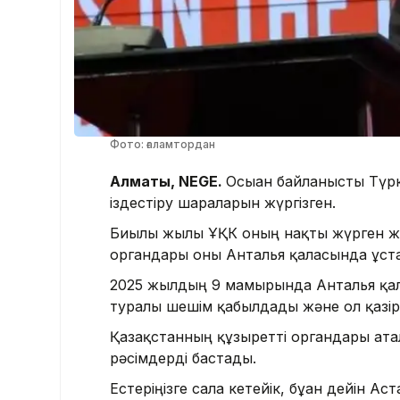
Фото: ғаламтордан
Алматы, NEGE.
Осыған байланысты Түр
іздестіру шараларын жүргізген.
Биылғы жылы ҰҚК оның нақты жүрген же
органдары оны Анталья қаласында ұст
2025 жылдың 9 мамырында Анталья қал
туралы шешім қабылдады және ол қазірг
Қазақстанның құзыретті органдары ата
рәсімдерді бастады.
Естеріңізге сала кетейік, бұған дейін