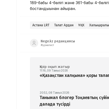
189-бабы 4-бөлігі және 361-бабы 4-бөліг
бостандығынан айырған.
Астана LRT
Талғат Ардан
ҰҚК
Халықаралық
Nege.kz редакциясы
Журналист
Қазір оқып жатыр
11:16, 09 Тамыз 2026
«Қазақстан халқына» қоры талап
20:52, 08 Тамыз 2026
Танымал блогер Тоқаевтың сүйік
далада түсірді