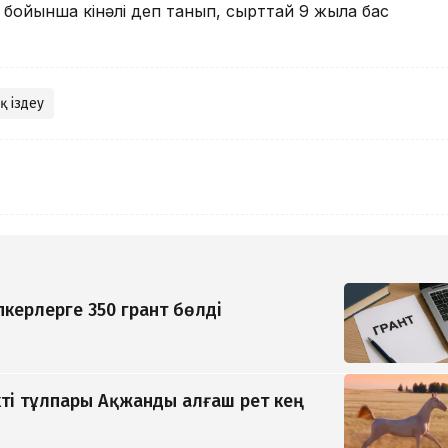
і бойынша кінәлі деп танып, сырттай 9 жылға бас
 іздеу
керлерге 350 грант бөлді
ті тұлпары Ақжанды алғаш рет кең