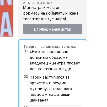
09:42, 08 Тамыз 2026
Министрлік мектеп
формасына қойылатын жаңа
талаптарды түсіндірді
18:46, 07 Тамыз 2026
Барлық жаңалықтар
Тойда уағыз айтып, басы дауға
қалған ақсақалдың қызы
Тоқаевқа үндеу жасады
Telegram арнамызда танымал
17:47, 07 Тамыз 2026
01
«Не контролировал
«Ресейден жеткізілген»:
должным образом»:
Алматыда жалған көлік
владелец «Центра плова»
нөмірлерін сатқан тұрғын
дал показания в суде
ұсталды
02
Карин заступился за
17:29, 07 Тамыз 2026
ЕҮАК отырысында
артистов и осудил
электрондық сауда туралы
мужчину, назвавшего
келісімге қол қойылды
певцов «глашатаями
шайтана»
16:49, 07 Тамыз 2026
Алматыдағы «Байсат» базары