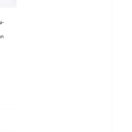
і-
ып