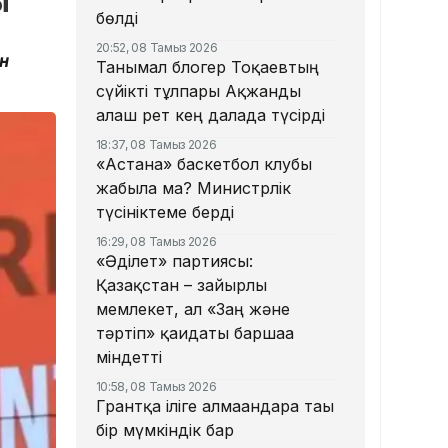
ы
бөлді
20:52, 08 Тамыз 2026
ан
Танымал блогер Тоқаевтың
сүйікті тұлпары Ақжанды
алғаш рет кең далада түсірді
18:37, 08 Тамыз 2026
«Астана» баскетбол клубы
жабыла ма? Министрлік
түсініктеме берді
16:29, 08 Тамыз 2026
«Әділет» партиясы:
Қазақстан – зайырлы
мемлекет, ал «Заң және
тәртіп» қағидаты баршаға
міндетті
10:58, 08 Тамыз 2026
Грантқа іліге алмағандарға тағы
бір мүмкіндік бар