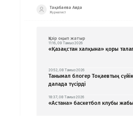
Тақабаева Аида
Журналист
Қазір оқып жатыр
11:16, 09 Тамыз 2026
«Қазақстан халқына» қоры талап
20:52, 08 Тамыз 2026
Танымал блогер Тоқаевтың сүйік
далада түсірді
18:37, 08 Тамыз 2026
«Астана» баскетбол клубы жабыл
16:29, 08 Тамыз 2026
«Әділет» партиясы: Қазақстан –