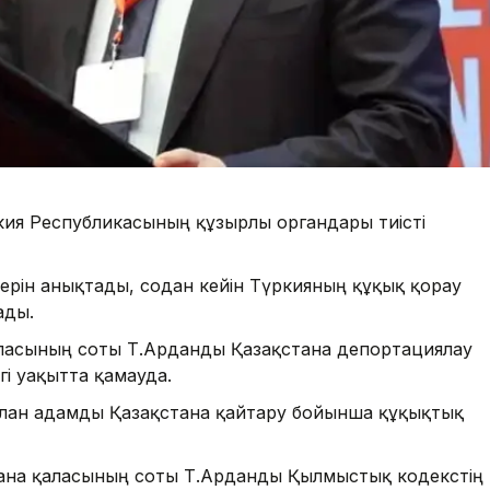
кия Республикасының құзырлы органдары тиісті
рін анықтады, содан кейін Түркияның құқық қорғау
ады.
асының соты Т.Арданды Қазақстанға депортациялау
і уақытта қамауда.
лған адамды Қазақстанға қайтару бойынша құқықтық
 Астана қаласының соты Т.Арданды Қылмыстық кодекстің