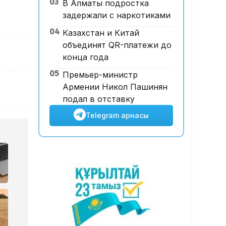
03
В Алматы подростка
аукционда 24,7 млрд теңгеге
задержали с наркотиками
сатылды
04
Казахстан и Китай
объединят QR-платежи до
конца года
05
Премьер-министр
Армении Никол Пашинян
подал в отставку
Telegram арнасы