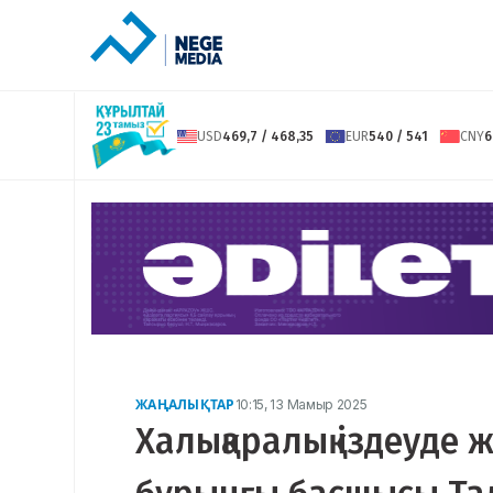
USD
469,7 / 468,35
EUR
540 / 541
CNY
6
ЖАҢАЛЫҚТАР
10:15, 13 Мамыр 2025
Халықаралық іздеуде 