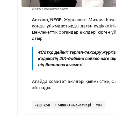
Фото: t.me/kozachkow
Астана, NEGE.
Журналист Михаил Коз
қонды ұйымдастырды деген күдікке ілі
мемлекеттік органдар өкілдері кірген
отыр.
«Сотқа дейінгі тергеп-тексеру жүрг
кодекстің 201-бабына сәйкес өзге а
нің баспасөз қызметі.
Алайда комитет өкілдері қылмыстық іс
айтпады.
көші-қон
Полиция қызметкері
ҰҚК