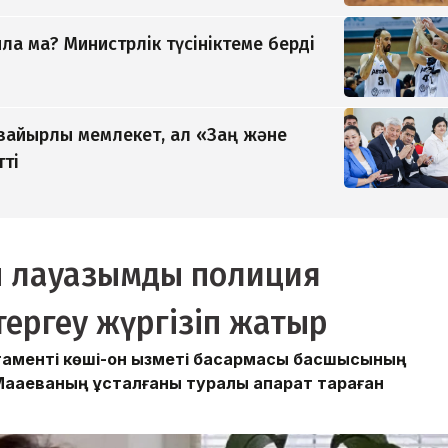
а ма? Министрлік түсініктеме берді
 зайырлы мемлекет, ал «Заң және
тті
ы лауазымды полиция
 тергеу жүргізіп жатыр
аменті көші-қон қызметі басқармасы басшысының
Мақаеваның ұсталғаны туралы ақпарат тараған