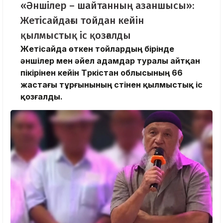
«Әншілер – шайтанның азаншысы»:
Жетісайдағы тойдан кейін
қылмыстық іс қозғалды
Жетісайда өткен тойлардың бірінде
әншілер мен әйел адамдар туралы айтқан
пікірінен кейін Түркістан облысының 66
жастағы тұрғынының үстінен қылмыстық іс
қозғалды.