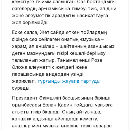
кемсітуге тыйым салынған. Сөз бостандығы
өзгелердің ар-намысына тимеуі тиіс, ал діни
және әлеуметтік араздықты насихаттауға
жол берілмейді.
Еске салсақ, Жетісайда өткен тойлардың
бірінде сөз сөйлеген қонақтың «музыка –
харам, ал әншілер – шайтанның азаншысы»
деген мазмұндағы пікірі кешелі-бері қызу
талқыланып жатыр. Танымал әнші Роза
Әлқожа әлеуметтік желідегі жеке
парақшасында видеодан үзінді
жариялап,
тұрғынды жауапқа тартуды
сұрады.
Президент Әкімшілігі басшысының бірінші
орынбасары Ерлан Қарин тойдағы уағызға
қатысты пікір білдірді. Оның айтуынша,
көпшілік алдында әйелдерді кемсіту,
әншілер мен музыка өнеріне теріс көзқарас