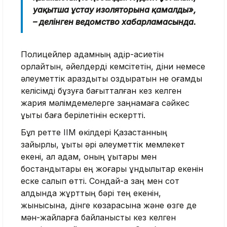
уақытша ұстау изоляторына қамалды»,
– делінген ведомство хабарламасында.
Полицейлер адамның қадір-қасиетін
қорлайтын, әйелдерді кемсітетін, діни немесе
әлеуметтік араздықты қоздыратын не қоғамдық
келісімді бұзуға бағытталған кез келген
жария мәлімдемелерге заңнамаға сәйкес
құқықтық баға берілетінін ескертті.
Бұл ретте ІІМ өкілдері Қазақстанның
зайырлы, құқықтық әрі әлеуметтік мемлекет
екені, ал адам, оның құқықтары мен
бостандықтары ең жоғары құндылықтар екенін
еске салып өтті. Сондай-ақ заң мен сот
алдында жұрттың бәрі тең екенін,
жынысына, дінге көзқарасына және өзге де
мән-жайларға байланысты кез келген