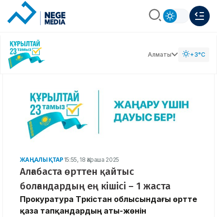
Алматы
+3°C
ЖАҢАЛЫҚТАР
15:55, 18 Қараша 2025
Алғабаста өрттен қайтыс
болғандардың ең кішісі – 1 жаста
Прокуратура Түркістан облысындағы өртте
қаза тапқандардың аты-жөнін