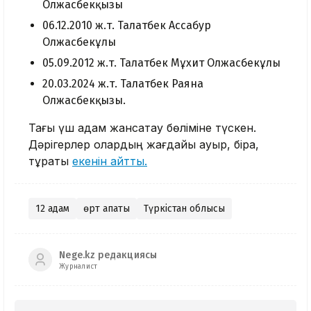
Олжасбекқызы
06.12.2010 ж.т. Талғатбек Ассабур
Олжасбекұлы
05.09.2012 ж.т. Талғатбек Мұхит Олжасбекұлы
20.03.2024 ж.т. Талғатбек Раяна
Олжасбекқызы.
Тағы үш адам жансақтау бөліміне түскен.
Дәрігерлер олардың жағдайы ауыр, бірақ,
тұрақты
екенін айтты.
12 адам
өрт апаты
Түркістан облысы
Nege.kz редакциясы
Журналист