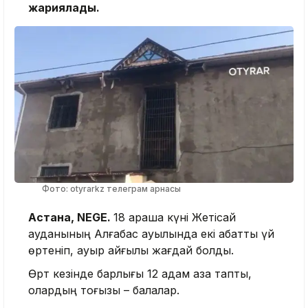
жариялады.
Фото: otyrarkz телеграм арнасы
Астана, NEGE.
18 қараша күні Жетісай
ауданының Алғабас ауылында екі қабатты үй
өртеніп, ауыр қайғылы жағдай болды.
Өрт кезінде барлығы 12 адам қаза тапты,
олардың тоғызы – балалар.