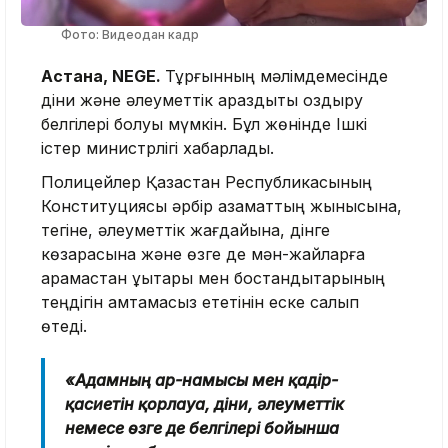
Фото: Видеодан кадр
Астана, NEGE.
Тұрғынның мәлімдемесінде
діни және әлеуметтік араздықты қоздыру
белгілері болуы мүмкін. Бұл жөнінде Ішкі
істер министрлігі хабарлады.
Полицейлер Қазақстан Республикасының
Конституциясы әрбір азаматтың жынысына,
тегіне, әлеуметтік жағдайына, дінге
көзқарасына және өзге де мән-жайларға
қарамастан құқықтары мен бостандықтарының
теңдігін қамтамасыз ететінін еске салып
өтеді.
«Адамның ар-намысы мен қадір-
қасиетін қорлауға, діни, әлеуметтік
немесе өзге де белгілері бойынша