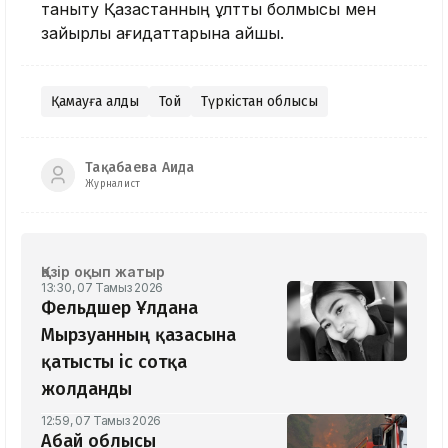
таныту Қазақстанның ұлттық болмысы мен
зайырлы қағидаттарына қайшы.
Қамауға алды
Той
Түркістан облысы
Тақабаева Аида
Журналист
Қазір оқып жатыр
13:30, 07 Тамыз 2026
Фельдшер Ұлдана
Мырзуанның қазасына
қатысты іс сотқа
жолданды
12:59, 07 Тамыз 2026
Абай облысы