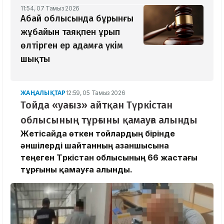
11:54, 07 Тамыз 2026
Абай облысында бұрынғы
жұбайын таяқпен ұрып
өлтірген ер адамға үкім
шықты
ЖАҢАЛЫҚТАР
12:59, 05 Тамыз 2026
Тойда «уағыз» айтқан Түркістан
облысының тұрғыны қамауға алынды
Жетісайда өткен тойлардың бірінде
әншілерді шайтанның азаншысына
теңеген Түркістан облысының 66 жастағы
тұрғыны қамауға алынды.