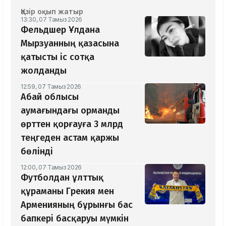
Қазір оқып жатыр
13:30, 07 Тамыз 2026
Фельдшер Ұлдана
Мырзуанның қазасына
қатысты іс сотқа
жолданды
12:59, 07 Тамыз 2026
Абай облысы
аумағындағы орманды
өрттен қорғауға 3 млрд
теңгеден астам қаржы
бөлінді
12:00, 07 Тамыз 2026
Футболдан ұлттық
құраманы Грекия мен
Арменияның бұрынғы бас
бапкері басқаруы мүмкін