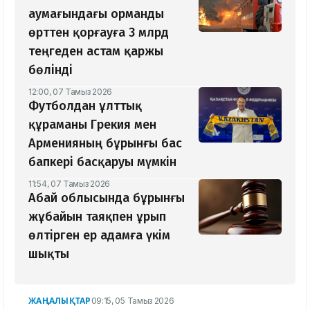
аумағындағы орманды
өрттен қорғауға 3 млрд
теңгеден астам қаржы
бөлінді
12:00, 07 Тамыз 2026
Футболдан ұлттық
құраманы Грекия мен
Арменияның бұрынғы бас
бапкері басқаруы мүмкін
11:54, 07 Тамыз 2026
Абай облысында бұрынғы
жұбайын таяқпен ұрып
өлтірген ер адамға үкім
шықты
ЖАҢАЛЫҚТАР
09:15, 05 Тамыз 2026