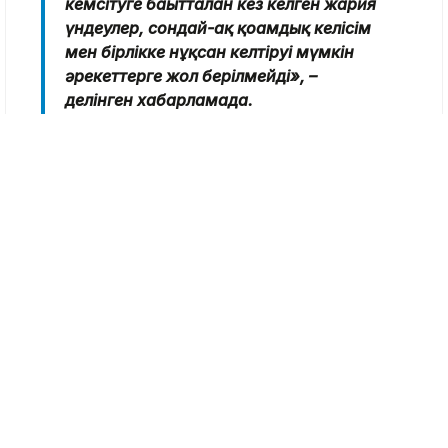
кемсітуге бағытталған кез келген жария
үндеулер, сондай-ақ қоғамдық келісім
мен бірлікке нұқсан келтіруі мүмкін
әрекеттерге жол берілмейді», –
делінген хабарламада.
ІІМ өкілдері сөз бостандығы
жауапкершіліктен босатпайтынын, заң
талаптарын бұзу белгілері бар кез келген
жария мәлімдемеге құқықтық баға берілетінін
ескертеді.
Айта кетейік, бұған дейін танымал әнші
Роза
Әлқожа тойда әншілерді «шайтанның
азаншысы» деген тұрғынды жауапқа тартуды
сұраған болатын. Ол өзін буллингке
ұшырағанын айтып, жеке басына тіл тигізіп,
қорлағаны үшін қандай жауапкершілік
қарастырылғанын сұрап, заңгерлерден пікір