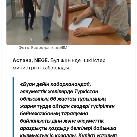
Фото: Видеодан кадр/ІІМ
Астана, NEGE.
Бұл жөнінде Ішкі істер
министрлігі хабарлады.
«Бұған дейін хабарланғандай,
әлеуметтік желілерде Түркістан
облысының 66 жастағы тұрғынының
жария түрде айтқан сөздері түсірілген
бейнежазбаның таралуына
байланысты діни және әлеуметтік
араздықты қоздыру белгілері бойынша
қылмыстық іс қозғалды. Күдікті ұсталып,