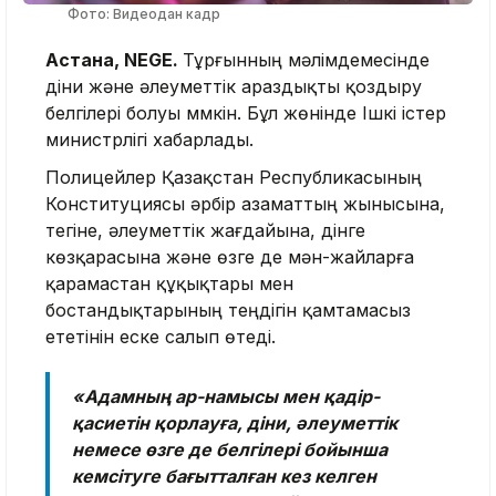
Фото: Видеодан кадр
Астана, NEGE.
Тұрғынның мәлімдемесінде
діни және әлеуметтік араздықты қоздыру
белгілері болуы мүмкін. Бұл жөнінде Ішкі істер
министрлігі хабарлады.
Полицейлер Қазақстан Республикасының
Конституциясы әрбір азаматтың жынысына,
тегіне, әлеуметтік жағдайына, дінге
көзқарасына және өзге де мән-жайларға
қарамастан құқықтары мен
бостандықтарының теңдігін қамтамасыз
ететінін еске салып өтеді.
«Адамның ар-намысы мен қадір-
қасиетін қорлауға, діни, әлеуметтік
немесе өзге де белгілері бойынша
кемсітуге бағытталған кез келген