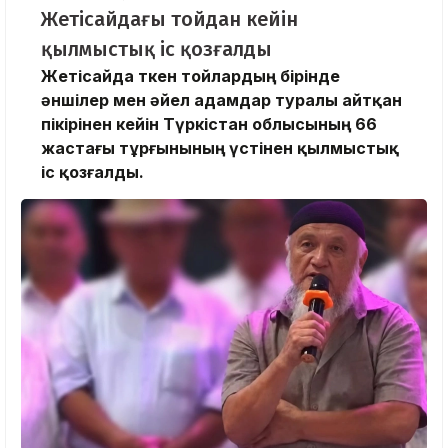
Жетісайдағы тойдан кейін
қылмыстық іс қозғалды
Жетісайда өткен тойлардың бірінде
әншілер мен әйел адамдар туралы айтқан
пікірінен кейін Түркістан облысының 66
жастағы тұрғынының үстінен қылмыстық
іс қозғалды.