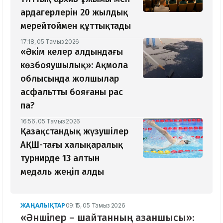
ардагерлерін 20 жылдық
мерейтоймен құттықтады
17:18, 05 Тамыз 2026
«Әкім келер алдындағы
көзбояушылық»: Ақмола
облысында жолшылар
асфальтты бояғаны рас
па?
16:56, 05 Тамыз 2026
Қазақстандық жүзушілер
АҚШ-тағы халықаралық
турнирде 13 алтын
медаль жеңіп алды
ЖАҢАЛЫҚТАР
09:15, 05 Тамыз 2026
«Әншілер – шайтанның азаншысы»: