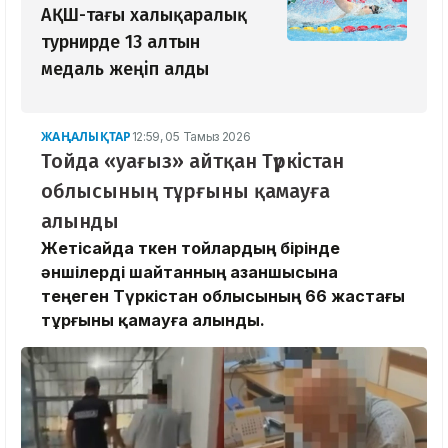
АҚШ-тағы халықаралық
турнирде 13 алтын
медаль жеңіп алды
ЖАҢАЛЫҚТАР
12:59, 05 Тамыз 2026
Тойда «уағыз» айтқан Түркістан
облысының тұрғыны қамауға
алынды
Жетісайда өткен тойлардың бірінде
әншілерді шайтанның азаншысына
теңеген Түркістан облысының 66 жастағы
тұрғыны қамауға алынды.