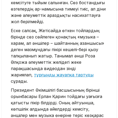
кемсітуге тыйым салынған. Сөз бостандығы
өзгелердің ар-намысына тимеуі тиіс, ал діни
және әлеуметтік араздықты насихаттауға
жол берілмейді.
Еске салсақ, Жетісайда өткен тойлардың
бірінде сөз сөйлеген қонақтың «музыка –
харам, ал әншілер – шайтанның азаншысы»
деген мазмұндағы пікірі кешелі-бері қызу
талқыланып жатыр. Танымал әнші Роза
Әлқожа әлеуметтік желідегі жеке
парақшасында видеодан үзінді
жариялап,
тұрғынды жауапқа тартуды
сұрады.
Президент Әкімшілігі басшысының бірінші
орынбасары Ерлан Қарин тойдағы уағызға
қатысты пікір білдірді. Оның айтуынша,
көпшілік алдында әйелдерді кемсіту,
әншілер мен музыка өнеріне теріс көзқарас