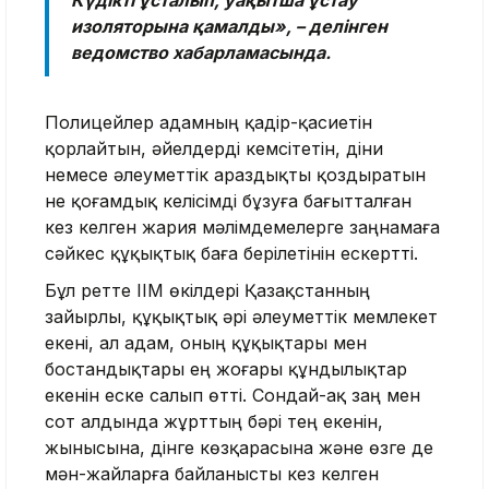
изоляторына қамалды», – делінген
ведомство хабарламасында.
Полицейлер адамның қадір-қасиетін
қорлайтын, әйелдерді кемсітетін, діни
немесе әлеуметтік араздықты қоздыратын
не қоғамдық келісімді бұзуға бағытталған
кез келген жария мәлімдемелерге заңнамаға
сәйкес құқықтық баға берілетінін ескертті.
Бұл ретте ІІМ өкілдері Қазақстанның
зайырлы, құқықтық әрі әлеуметтік мемлекет
екені, ал адам, оның құқықтары мен
бостандықтары ең жоғары құндылықтар
екенін еске салып өтті. Сондай-ақ заң мен
сот алдында жұрттың бәрі тең екенін,
жынысына, дінге көзқарасына және өзге де
мән-жайларға байланысты кез келген