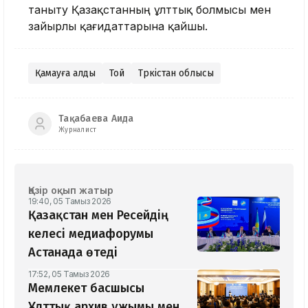
таныту Қазақстанның ұлттық болмысы мен
зайырлы қағидаттарына қайшы.
Қамауға алды
Той
Түркістан облысы
Тақабаева Аида
Журналист
Қазір оқып жатыр
19:40, 05 Тамыз 2026
Қазақстан мен Ресейдің
келесі медиафорумы
Астанада өтеді
17:52, 05 Тамыз 2026
Мемлекет басшысы
Ұлттық архив ұжымы мен