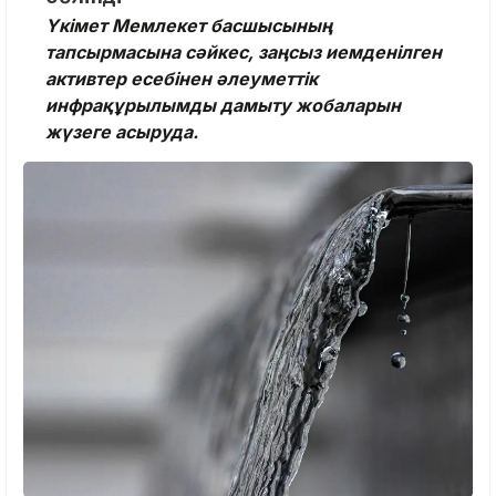
Үкімет Мемлекет басшысының
тапсырмасына сәйкес, заңсыз иемденілген
активтер есебінен әлеуметтік
инфрақұрылымды дамыту жобаларын
жүзеге асыруда.