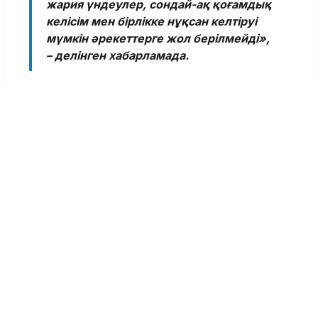
жария үндеулер, сондай-ақ қоғамдық
келісім мен бірлікке нұқсан келтіруі
мүмкін әрекеттерге жол берілмейді»,
– делінген хабарламада.
ІІМ өкілдері сөз бостандығы
жауапкершіліктен босатпайтынын, заң
талаптарын бұзу белгілері бар кез келген
жария мәлімдемеге құқықтық баға
берілетінін ескертеді.
Айта кетейік, бұған дейін танымал әнші
Роза
Әлқожа тойда әншілерді «шайтанның
азаншысы» деген тұрғынды жауапқа
тартуды
сұраған болатын. Ол өзін буллингке
ұшырағанын айтып, жеке басына тіл тигізіп,
қорлағаны үшін қандай жауапкершілік
қарастырылғанын сұрап, заңгерлерден пікір
білдіруді өтінді. Сонымен қатар ол өңірдегі