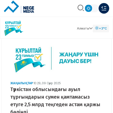
Алматы
+3°C
ЖАҢАЛЫҚТАР
10:29, 09 Сәуір 2025
Түркістан облысындағы ауыл
тұрғындарын сумен қамтамасыз
етуге 2,5 млрд теңгеден астам қаржы
бөлінді