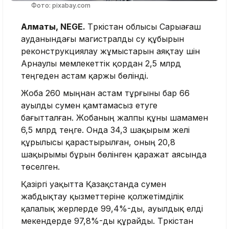
Фото: pixabay.com
Алматы, NEGE.
Түркістан облысы Сарыағаш
ауданындағы магистралды су құбырын
реконструкциялау жұмыстарын аяқтау үшін
Арнаулы мемлекеттік қордан 2,5 млрд
теңгеден астам қаржы бөлінді.
Жоба 260 мыңнан астам тұрғыны бар 66
ауылды сумен қамтамасыз етуге
бағытталған. Жобаның жалпы құны шамамен
6,5 млрд теңге. Онда 34,3 шақырым желі
құрылысы қарастырылған, оның 20,8
шақырымы бұрын бөлінген қаражат аясында
төселген.
Қазіргі уақытта Қазақстанда сумен
жабдықтау қызметтеріне қолжетімділік
қалалық жерлерде 99,4%-ды, ауылдық елді
мекендерде 97,8%-ды құрайды. Түркістан