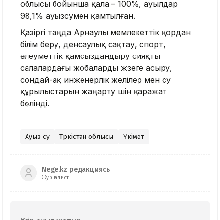
облысы бойынша қала – 100%, ауылдар
98,1% ауызсумен қамтылған.
Қазіргі таңда Арнаулы мемлекеттік қордан
білім беру, денсаулық сақтау, спорт,
әлеуметтік қамсыздандыру сияқты
салалардағы жобаларды жүзеге асыру,
сондай-ақ инженерлік желілер мен су
құрылыстарын жаңарту үшін қаражат
бөлінді.
Ауыз су
Түркістан облысы
Үкімет
Nege.kz редакциясы
Журналист