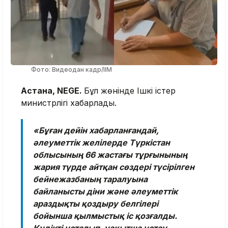
Фото: Видеодан кадр/ІІМ
Астана, NEGE.
Бұл жөнінде Ішкі істер
министрлігі хабарлады.
«Бұған дейін хабарланғандай,
әлеуметтік желілерде Түркістан
облысының 66 жастағы тұрғынының
жария түрде айтқан сөздері түсірілген
бейнежазбаның таралуына
байланысты діни және әлеуметтік
араздықты қоздыру белгілері
бойынша қылмыстық іс қозғалды.
Күдікті ұсталып, уақытша ұстау