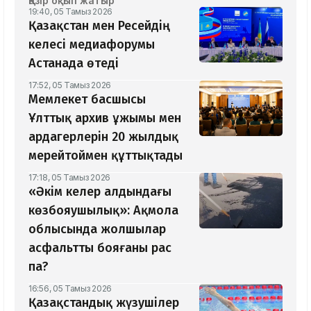
Қазір оқып жатыр
19:40, 05 Тамыз 2026
Қазақстан мен Ресейдің
келесі медиафорумы
Астанада өтеді
17:52, 05 Тамыз 2026
Мемлекет басшысы
Ұлттық архив ұжымы мен
ардагерлерін 20 жылдық
мерейтоймен құттықтады
17:18, 05 Тамыз 2026
«Әкім келер алдындағы
көзбояушылық»: Ақмола
облысында жолшылар
асфальтты бояғаны рас
па?
16:56, 05 Тамыз 2026
Қазақстандық жүзушілер